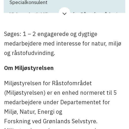
Specialkonsulent
Virksomhed
: Miljøstyrelsen for Råstofområdet i
Grønland
Ansøgningsfrist
: 31.07.2026.
Søges: 1 – 2 engagerede og dygtige
medarbejdere med interesse for natur, miljø
Kontakt
: Steen Christensen, tlf. +299 345187, e-
mail: chrs@nanoq.gl.
og råstofudvinding.
Om Miljøstyrelsen
Miljøstyrelsen for Råstofområdet
(Miljøstyrelsen) er en enhed normeret til 5
medarbejdere under Departementet for
Miljø, Natur, Energi og
Forskning ved Grønlands Selvstyre.