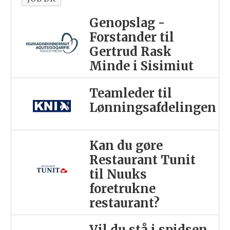
Genopslag -
Forstander til
Gertrud Rask
Minde i Sisimiut
Teamleder til
Lønningsafdelingen
Kan du gøre
Restaurant Tunit
til Nuuks
foretrukne
restaurant?
Vil du stå i spidsen