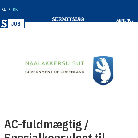
KL
DK
ANNONCE
AC-fuldmægtig /
Specialkonsulent til