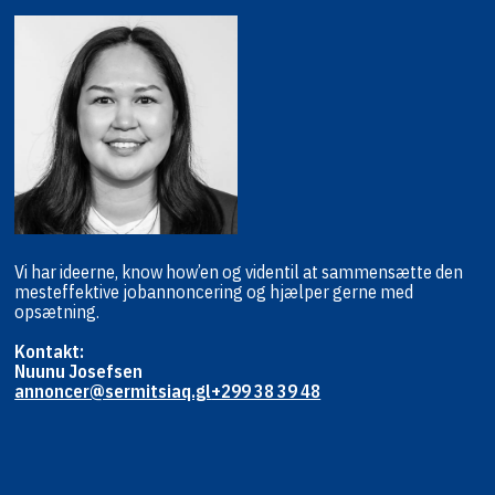
Vi har ideerne, know how’en og viden
til at sammensætte den
mest
effektive jobannoncering og hjælper
gerne med
opsætning.
Kontakt:
Nuunu Josefsen
annoncer@sermitsiaq.gl
+299 38 39 48