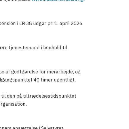
pension i LR 38 udgør pr. 1. april 2026
ære tjenestemand i henhold til
lse af godtgørelse for merarbejde, og
udgangspunktet 40 timer ugentligt.
d til den på tiltrædelsestidspunktet
rganisation.
ennem ansættelse i Selvstyret,