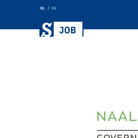
KL
DK