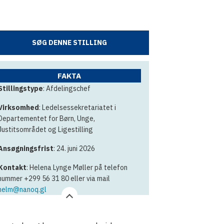
SØG DENNE STILLING
FAKTA
Stillingstype
: Afdelingschef
Virksomhed
: Ledelsessekretariatet i
Departementet for Børn, Unge,
Justitsområdet og Ligestilling
Ansøgningsfrist
: 24. juni 2026
Kontakt
: Helena Lynge Møller på telefon
nummer +299 56 31 80 eller via mail
helm@nanoq.gl