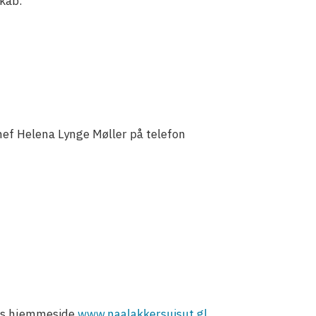
kab.
hef Helena Lynge Møller på telefon
uts hjemmeside
www.naalakkersuisut.gl