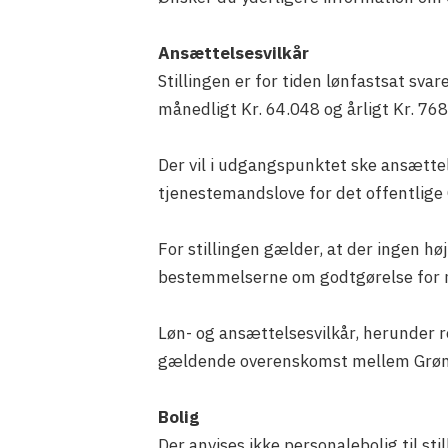
Ansættelsesvilkår
Stillingen er for tiden lønfastsat sva
månedligt Kr. 64.048 og årligt Kr. 76
Der vil i udgangspunktet ske ansætte
tjenestemandslove for det offentlige
For stillingen gælder, at der ingen h
bestemmelserne om godtgørelse for mi
Løn- og ansættelsesvilkår, herunder re
gældende overenskomst mellem Grønl
Bolig
Der anvises ikke personalebolig til s