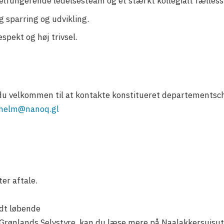
elfungerende ledelsesteam og et stærkt kollegialt fælless
 sparring og udvikling.
spekt og høj trivsel.
r du velkommen til at kontakte konstitueret departementsc
helm@nanoq.gl
er aftale.
dt løbende
 Grønlands Selvstyre, kan du læse mere på Naalakkersuis