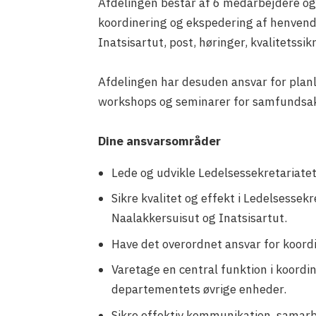
Afdelingen består af 6 medarbejdere o
koordinering og ekspedering af henvende
Inatsisartut, post, høringer, kvalitetss
Afdelingen har desuden ansvar for plan
workshops og seminarer for samfundsak
Dine ansvarsområder
Lede og udvikle Ledelsessekretariatet
Sikre kvalitet og effekt i Ledelsesse
Naalakkersuisut og Inatsisartut.
Have det overordnet ansvar for koordi
Varetage en central funktion i koord
departementets øvrige enheder.
Sikre effektiv kommunikation, samarb