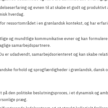
edelseserfaring og evnen til at skabe et godt og produktivt
amisk hverdag.
 for ressortområdet i en grønlandsk kontekst, og har erfa
tlige og mundtlige kommunikative evner og kan formulere 
faglige samarbejdspartnere.
Du er udadvendt, samarbejdsorienteret og kan skabe relati
andske forhold og sprogfærdigheder i grønlandsk, dansk og
på den politiske beslutningsproces, i et dynamisk og ambi
personlige præg.