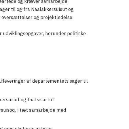
geartede og kræver samarbejde,
ger til og fra Naalakkersuisut og
, oversættelser og projektledelse.
 udviklingsopgaver, herunder politiske
afleveringer af departementets sager til
ersuisut og Inatsisartut.
ersuisoq, i tæt samarbejde med
og med eksterne aktører.