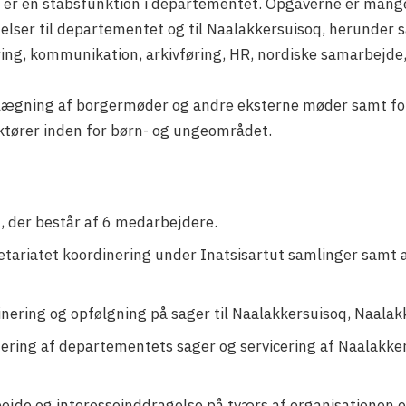
g er en stabsfunktion i departementet. Opgaverne er man
lser til departementet og til Naalakkersuisoq, herunder sa
ikring, kommunikation, arkivføring, HR, nordiske samarbejde
lægning af borgermøder og andre eksterne møder samt for
tører inden for børn- og ungeområdet.
, der består af 6 medarbejdere.
kretariatet koordinering under Inatsisartut samlinger samt 
nering og opfølgning på sager til Naalakkersuisoq, Naalakk
inering af departementets sager og servicering af Naalakk
ejde og interesseinddragelse på tværs af organisationen 