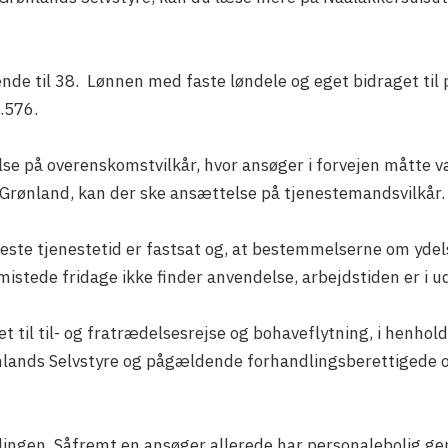
rende til 38. Lønnen med faste løndele og eget bidraget til 
8.576.
lse på overenskomstvilkår, hvor ansøger i forvejen måtte v
 Grønland, kan der ske ansættelse på tjenestemandsvilkår.
øjeste tjenestetid er fastsat og, at bestemmelserne om yde
stede fridage ikke finder anvendelse, arbejdstiden er i 
t til til- og fratrædelsesrejse og bohaveflytning, i henhol
ands Selvstyre og pågældende forhandlingsberettigede o
tillingen. Såfremt en ansøger allerede har personalebolig g