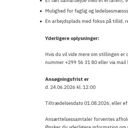
Et tæt samarbejde med et erfarent, v
Mulighed for faglig og ledelsesmæssig
En arbejdsplads med fokus på tillid, re
Yderligere oplysninger:
Hvis du vil vide mere om stillingen e
nummer +299 56 31 80 eller via mail
Ansøgningsfrist er
d. 24.06.2026 kl. 12:00
Tiltrædelsesdato 01.08.2026, eller eft
Ansættelsessamtaler forventes afhol
Ønsker du yderligere information om