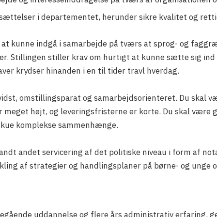
ættelser i departementet, herunder sikre kvalitet og rett
m, at kunne indgå i samarbejde på tværs at sprog- og faggr
 Stillingen stiller krav om hurtigt at kunne sætte sig ind i
ver krydser hinanden i en til tider travl hverdag.
vidst, omstillingsparat og samarbejdsorienteret. Du skal vær
 meget højt, og leveringsfristerne er korte. Du skal være go
emskue komplekse sammenhænge.
dt andet servicering af det politiske niveau i form af not
kling af strategier og handlingsplaner på børne- og unge 
egående uddannelse og flere års administrativ erfaring, ger