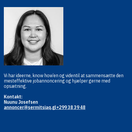
Vi har ideerne, know how’en og viden
til at sammensætte den
mest
effektive jobannoncering og hjælper
gerne med
opsætning.
Kontakt:
Nuunu Josefsen
annoncer@sermitsiaq.gl
+299 38 39 48