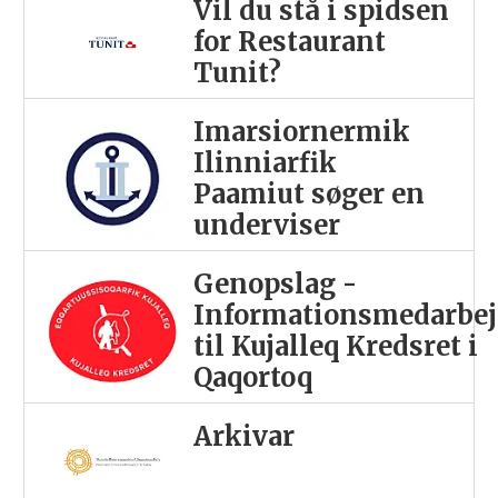
Vil du stå i spidsen
for Restaurant
Tunit?
Imarsiornermik
Ilinniarfik
Paamiut søger en
underviser
Genopslag -
Informationsmedarbej
til Kujalleq Kredsret i
Qaqortoq
Arkivar