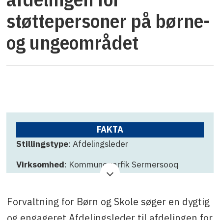
støttepersoner på børne-
og ungeområdet
FAKTA
Stillingstype
: Afdelingsleder
Virksomhed
: Kommuneqarfik Sermersooq
Ansøgningsfrist
: 19. januar 2026
Forvaltning for Børn og Skole søger en dygtig
Kontakt
: Charlotte Bech, tlf. +299 36 73 21 eller
e-mail: chbe@sermersooq.gl
og engageret Afdelingsleder til afdelingen for