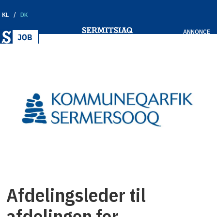
KL
DK
ANNONCE
Afdelingsleder til
afdelingen for