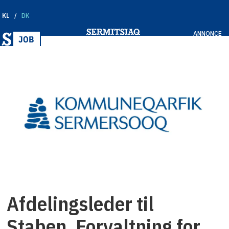
KL
DK
ANNONCE
Afdelingsleder til
Staben, Forvaltning for