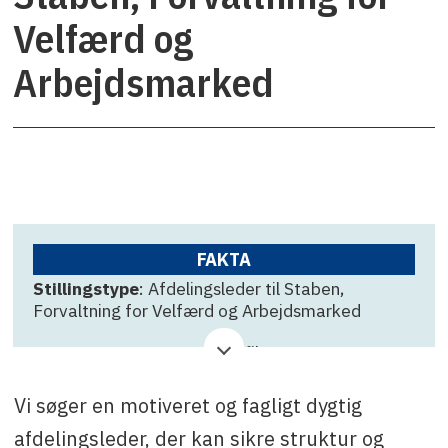
Velfærd og
Arbejdsmarked
FAKTA
Stillingstype
: Afdelingsleder til Staben,
Forvaltning for Velfærd og Arbejdsmarked
Virksomhed
: Kommuneqarfik Sermersooq
Ansøgningsfrist
: 25. september
Vi søger en motiveret og fagligt dygtig
Kontakt
: Lise Buchardt, tlf. +299 36 71 72 eller
afdelingsleder, der kan sikre struktur og