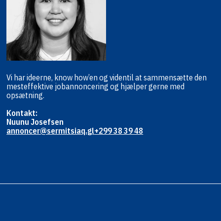
Vi har ideerne, know how’en og viden
til at sammensætte den
mest
effektive jobannoncering og hjælper
gerne med
opsætning.
Kontakt:
Nuunu Josefsen
annoncer@sermitsiaq.gl
+299 38 39 48