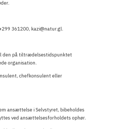
øder.
 +299 361200, kazi@natur.gl.
til den på tiltrædelsestidspunktet
de organisation.
sulent, chefkonsulent eller
nem ansættelse i Selvstyret, bibeholdes
flyttes ved ansættelsesforholdets ophør.