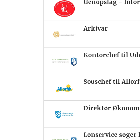
Genopslag - Infor
Arkivar
Kontorchef til U
Souschef til Allor
Direktør Økonomi
Lønservice søge