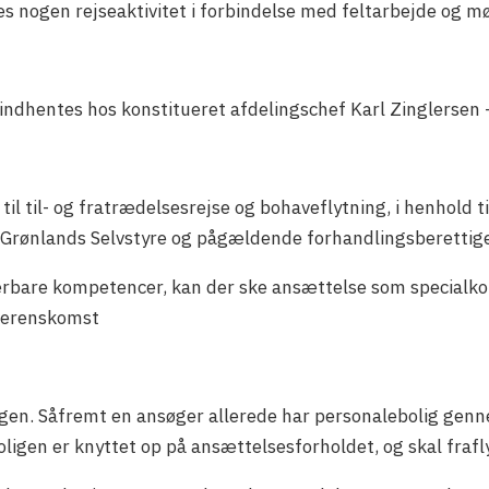
 nogen rejseaktivitet i forbindelse med feltarbejde og m
indhentes hos konstitueret afdelingschef Karl Zinglersen
til til- og fratrædelsesrejse og bohaveflytning, i henhold 
rønlands Selvstyre og pågældende forhandlingsberettige
bare kompetencer, kan der ske ansættelse som specialkon
overenskomst
lingen. Såfremt en ansøger allerede har personalebolig gen
boligen er knyttet op på ansættelsesforholdet, og skal fra