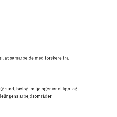
til at samarbejde med forskere fra
und, biolog, miljøingeniør el.lign. og
afdelingens arbejdsområder.