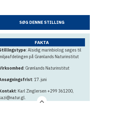
SØG DENNE STILLING
FAKTA
Stillingstype
: Alsidig marinbiolog søges til
miljøafdelingen på Grønlands Naturinstitut
Virksomhed
: Grønlands Naturinstitut
Ansøgningsfrist
: 17. juni
Kontakt
: Karl Zinglersen +299 361200,
kazi@natur.gl.