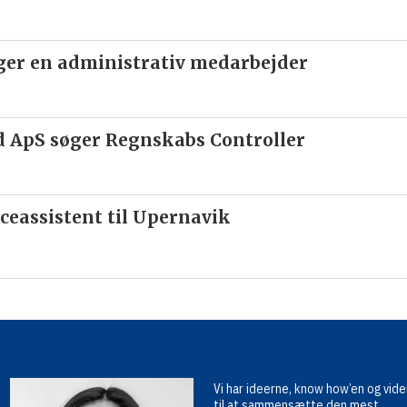
ger en administrativ medarbejder
d ApS søger Regnskabs Controller
ceassistent til Upernavik
Vi har ideerne, know how’en og vid
til at sammensætte den mest