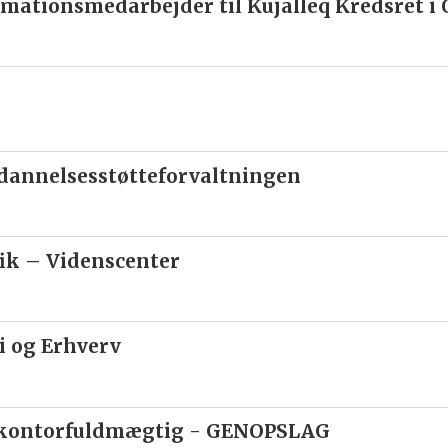
mationsmedarbejder til Kujalleq Kredsret i
ddannelsesstøtteforvaltningen
fik – Videnscenter
 og Erhverv
r kontorfuldmægtig - GENOPSLAG