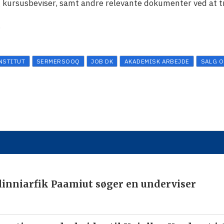
 kursusbeviser, samt andre relevante dokumenter ved at t
.
NSTITUT
SERMERSOOQ
JOB DK
AKADEMISK ARBEJDE
SALG 
inniarfik Paamiut søger en underviser