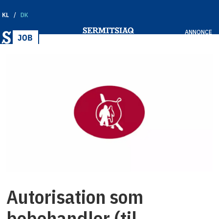
KL
DK
ANNONCE
Autorisation som
bobehandler (til