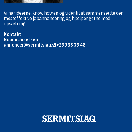
Vi har ideerne, know how’en og viden
til at sammensætte den
mest
effektive jobannoncering og hjælper
gerne med
opsætning.
Kontakt:
Nuunu Josefsen
annoncer@sermitsiaq.gl
+299 38 39 48