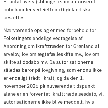
Et antal hverv (stillinger) som autoriseret
Ansøgningsfrist
: 31. juli
bobehandler ved Retten i Grønland skal
Kontakt
: Kirsten Hee Larsen,
rig@domstol.gl
besættes.
Nærværende opslag er med forbehold for
Folketingets endelige vedtagelse af
Anordning om ikrafttræden for Grønland af
arvelov, lov om ægtefælleskifte mv., lov om
skifte af dødsbo mv. Da autorisationerne
således beror på lovgivning, som endnu ikke
er endeligt trådt i kraft, og da den 1.
november 2026 på nuværende tidspunkt
alene er en forventet ikrafttrædelsesdato, vil
autorisationerne ikke blive meddelt, hvis