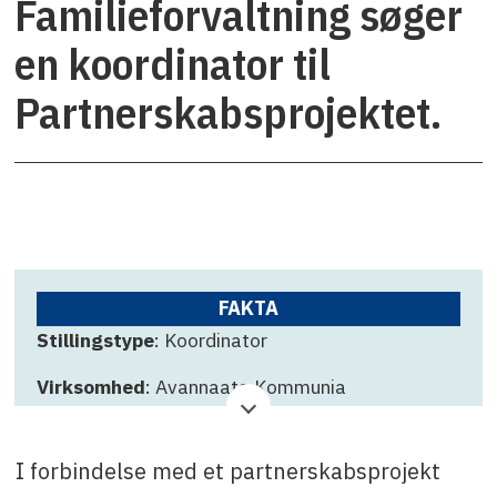
Familieforvaltning søger
en koordinator til
Partnerskabsprojektet.
FAKTA
Stillingstype
: Koordinator
Virksomhed
: Avannaata Kommunia
Ansøgningsfrist
: 15. december 2025
I forbindelse med et partnerskabsprojekt
Kontakt
: Camilla Christiansen, kontaktes på