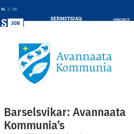
KL
DK
ANNONCE
Barselsvikar: Avannaata
Kommunia’s