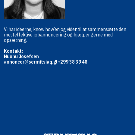
Vi har ideerne, know how’en og viden
til at sammensætte den
mest
effektive jobannoncering og hjælper
gerne med
opsætning.
Kontakt:
Nuunu Josefsen
annoncer@sermitsiaq.gl
+299 38 39 48