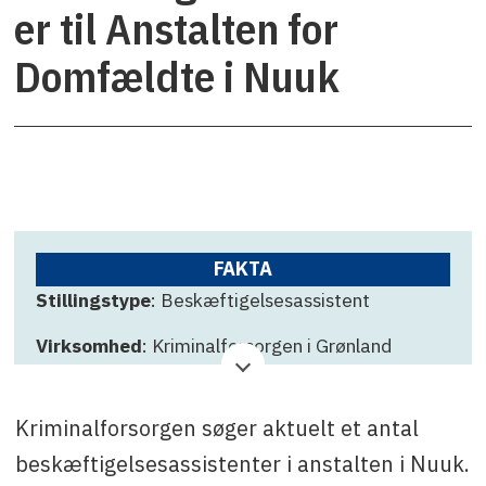
er til Anstalten for
Domfældte i Nuuk
FAKTA
Stillingstype
: Beskæftigelsesassistent
Virksomhed
: Kriminalforsorgen i Grønland
Ansøgningsfrist
: 4. juli 2025
Kriminalforsorgen søger aktuelt et antal
Kontakt
: Poul Petersen på tlf. +299
365055/mail
pope@krfo.gl
eller Magssannguaq
beskæftigelsesassistenter i anstalten i Nuuk.
Qujaukitsoq på tlf. +299