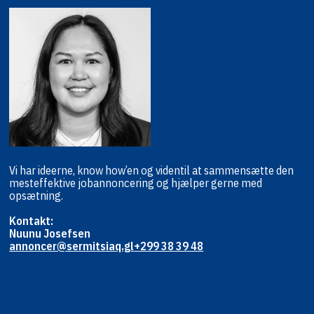
Vi har ideerne, know how’en og viden
til at sammensætte den
mest
effektive jobannoncering og hjælper
gerne med
opsætning.
Kontakt:
Nuunu Josefsen
annoncer@sermitsiaq.gl
+299 38 39 48