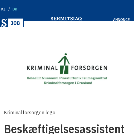
KL
DK
ANNONCE
Kriminalforsorgen logo
Beskæftigelsesassistent