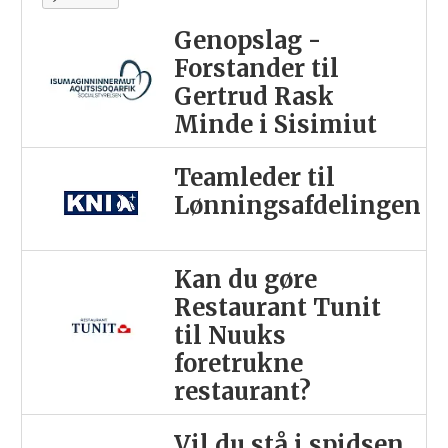
Genopslag -
Forstander til
Gertrud Rask
Minde i Sisimiut
Teamleder til
Lønningsafdelingen
Kan du gøre
Restaurant Tunit
til Nuuks
foretrukne
restaurant?
Vil du stå i spidsen