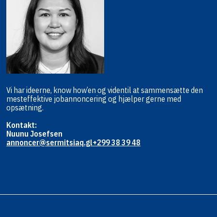
Vi har ideerne, know how’en og viden
til at sammensætte den
mest
effektive jobannoncering og hjælper
gerne med
opsætning.
Kontakt:
Nuunu Josefsen
annoncer@sermitsiaq.gl
+299 38 39 48