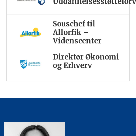
Uddannelsesstøttefor
Souschef til
Allorfik –
Videnscenter
Direktør Økonomi
og Erhverv