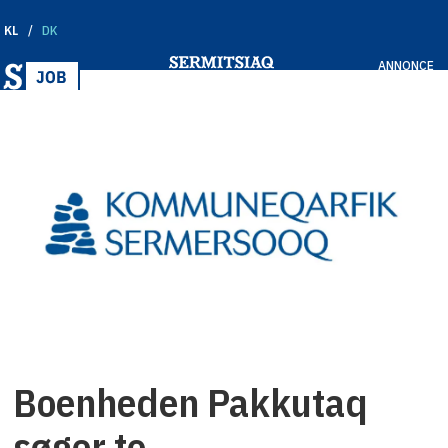
KL
DK
ANNONCE
Boenheden Pakkutaq
søger to