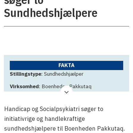
Sundhedshjælpere
FAKTA
Stillingstype
: Sundhedshjælper
Virksomhed
: Boenheden Pakkutaq
Ansøgningsfrist
: 15. august 2025
Handicap og Socialpsykiatri søger to
Kontakt
: Sikkersoq Karlson, tlf. +299 58 19 19
eller e-mail: skar@sermersooq.gl
initiativrige og handlekraftige
sundhedshjælpere til Boenheden Pakkutaq.