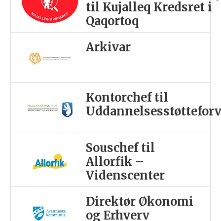
til Kujalleq Kredsret i
Qaqortoq
Arkivar
Kontorchef til
Uddannelsesstøttefor
Souschef til
Allorfik –
Videnscenter
Direktør Økonomi
og Erhverv