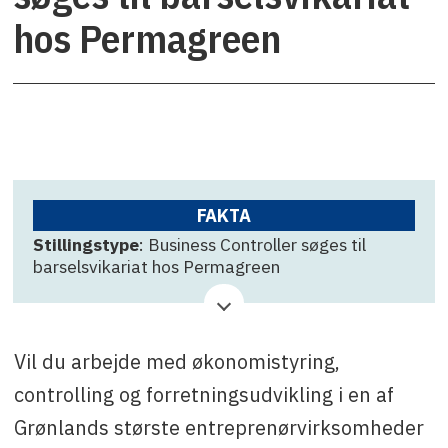
hos Permagreen
FAKTA
Stillingstype
: Business Controller søges til
barselsvikariat hos Permagreen
Virksomhed
: Permagreen
Ansøgningsfrist
: Hurtigst muligt
Vil du arbejde med økonomistyring,
Kontakt
: Kasper Thomsen på
controlling og forretningsudvikling i en af
kth@peramgreen.gl / +299 54 22 99.
Grønlands største entreprenørvirksomheder