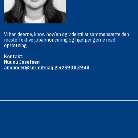
Vi har ideerne, know how’en og viden
til at sammensætte den
mest
effektive jobannoncering og hjælper
gerne med
opsætning.
Kontakt:
Nuunu Josefsen
annoncer@sermitsiaq.gl
+299 38 39 48