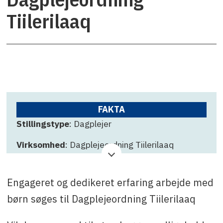
Tiilerilaaq
FAKTA
Stillingstype
: Dagplejer
Virksomhed
: Dagplejeordning Tiilerilaaq
Ansøgningsfrist
: 18. november 2025
Engageret og dedikeret erfaring arbejde med
Kontakt
: Ane Marie Lynge Møller, tlf. +299 36 73
25 eller e-mail: anm@sermersooq.gl
børn søges til Dagplejeordning Tiilerilaaq