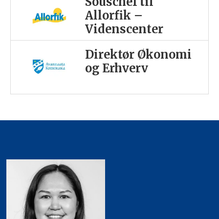
Souschef til
Allorfik –
Videnscenter
Direktør Økonomi
og Erhverv