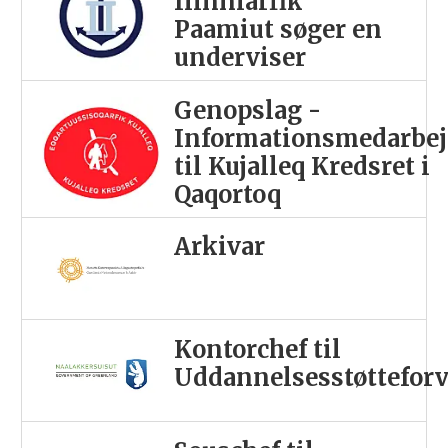
Ilinniarfik
Paamiut søger en
underviser
Genopslag -
Informationsmedarbej
til Kujalleq Kredsret i
Qaqortoq
Arkivar
Kontorchef til
Uddannelsesstøttefor