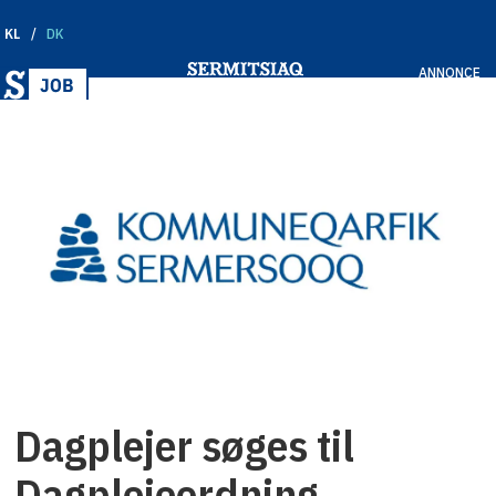
KL
DK
ANNONCE
Dagplejer søges til
Dagplejeordning