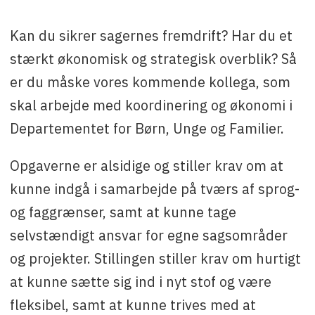
Ansøgningsfrist
: 19. november 2025 12:00
Kan du sikrer sagernes fremdrift? Har du et
Kontakt
: Susanne Qvist-Aaen på
sulq@nanoq.gl
,
stærkt økonomisk og strategisk overblik? Så
eller Heidi Lindholm på tlf. +299 547371.
er du måske vores kommende kollega, som
skal arbejde med koordinering og økonomi i
Departementet for Børn, Unge og Familier.
Opgaverne er alsidige og stiller krav om at
kunne indgå i samarbejde på tværs af sprog-
og faggrænser, samt at kunne tage
selvstændigt ansvar for egne sagsområder
og projekter. Stillingen stiller krav om hurtigt
at kunne sætte sig ind i nyt stof og være
fleksibel, samt at kunne trives med at