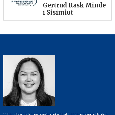
Gertrud Rask Minde
i Sisimiut
Vi har ideerne, know how’en og viden
til at sammensætte den