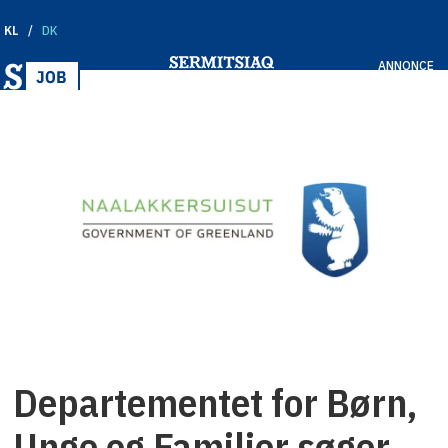
KL
DK
ANNONCE
Departementet for Børn,
Unge og Familier søger