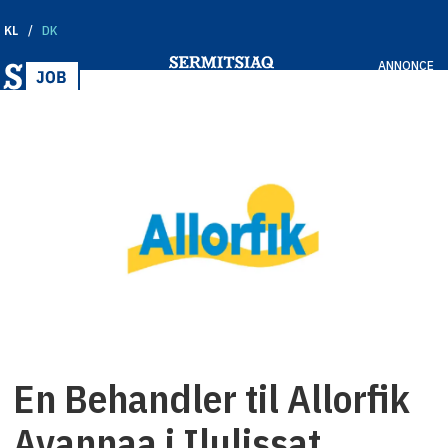
KL
DK
ANNONCE
En Behandler til Allorfik
Avannaa i Ilulissat