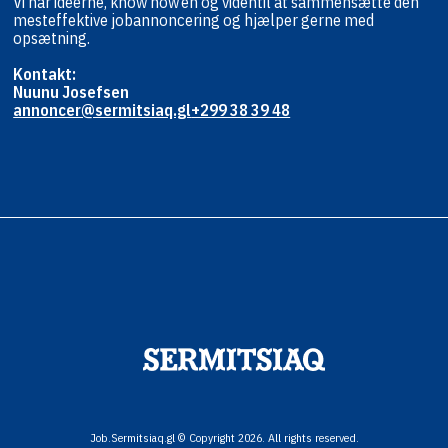
Vi har ideerne, know how’en og viden
til at sammensætte den
mest
effektive jobannoncering og hjælper
gerne med
opsætning.
Kontakt:
Nuunu Josefsen
annoncer@sermitsiaq.gl
+299 38 39 48
Job.Sermitsiaq.gl © Copyright 2026. All rights reserved.