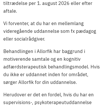
tiltrædelse per 1. august 2026 eller efter
Leder af Allorfik Efa Olsen tlf. +299 34 64 14
mail efol@peqqik.gl.
aftale.
Gruppeleder i Allorfik Avannaa Hanne Siegstad,
Vi forventer, at du har en mellemlang
tlf. +299 222550, mail: hsie@peqqik.gl
videregående uddannelse som fx pædagog
eller socialrådgiver.
Behandlingen i Allorfik har baggrund i
motiverende samtale og en kognitiv
adfærdsterapeutisk behandlingsmodel. Hvis
du ikke er uddannet inden for området,
sørger Allorfik for din uddannelse.
Herudover er det en fordel, hvis du har en
supervisions-, psykoterapeutuddannelse