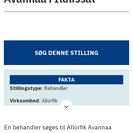
SØG DENNE STILLING
FAKTA
Stillingstype
: Behandler
Virksomhed
: Allorfik
Ansøgningsfrist
: 22 juni
Kontakt
:
En behandler søges til Allorfik Avannaa