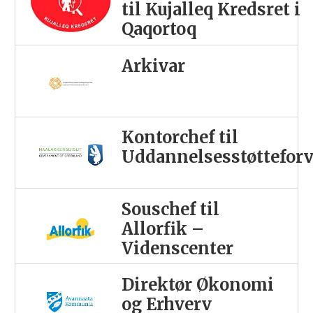
til Kujalleq Kredsret i
Qaqortoq
Arkivar
Kontorchef til
Uddannelsesstøttefor
Souschef til
Allorfik –
Videnscenter
Direktør Økonomi
og Erhverv