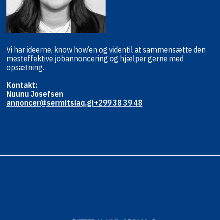
Vi har ideerne, know how’en og viden
til at sammensætte den
mest
effektive jobannoncering og hjælper
gerne med
opsætning.
Kontakt:
Nuunu Josefsen
annoncer@sermitsiaq.gl
+299 38 39 48