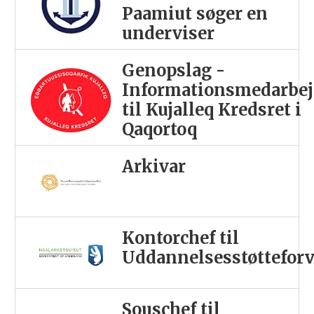
Paamiut søger en
underviser
Genopslag -
Informationsmedarbej
til Kujalleq Kredsret i
Qaqortoq
Arkivar
Kontorchef til
Uddannelsesstøttefor
Souschef til