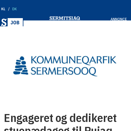
KL
DK
ANNONCE
Engageret og dedikeret
stuepædagog til Puiaq