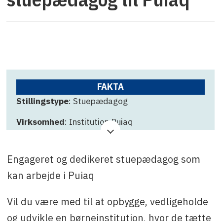
FAKTA
Stillingstype
: Stuepædagog
Virksomhed
: Institution Puiaq
Ansøgningsfrist
: 14. november 2025
Engageret og dedikeret stuepædagog som
Kontakt
: Lydia Mathiassen, tlf. +299 36 67 80
eller e-mail: lydm@sermersooq.gl
kan arbejde i Puiaq
Vil du være med til at opbygge, vedligeholde
og udvikle en børneinstitution, hvor de tætte