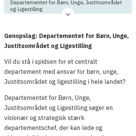
Departementet for Børn, Unge, Justitsområdet
og Ligestilling
Virksomhed
: Departementet for Børn, Unge,
Justitsområdet og Ligestilling
Genopslag: Departementet for Børn, Unge,
Ansøgningsfrist
: 22. Juli 2026
Justitsområdet og Ligestilling
Kontakt
: Partner Dorthe Flies fra Flies HR på
mobil +299583117 eller dorthe@flieshr.dk.
Vil du stå i spidsen for et centralt
departement med ansvar for børn, unge,
Departementschef i Formandens Departement
Hans-Peder Barlach Christensen på mobil +299
Justitsområdet og ligestilling i hele landet?
34 66 30 eller
Departementet for Børn, Unge,
hape@nanoq.gl
Justitsområdet og Ligestilling søger en
visionær og strategisk stærk
departementschef, der kan lede og