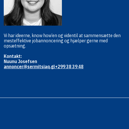
Vi har ideerne, know how’en og viden
til at sammensætte den
mest
effektive jobannoncering og hjælper
gerne med
opsætning.
Kontakt:
Nuunu Josefsen
annoncer@sermitsiaq.gl
+299 38 39 48