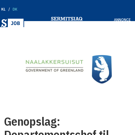
KL
DK
ANNONCE
Genopslag:
Departementschef til