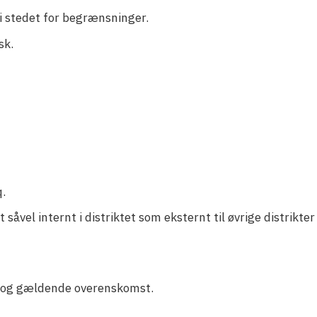
r i stedet for begrænsninger.
sk.
q.
et såvel internt i distriktet som eksternt til øvrige distrikt
nt og gældende overenskomst.