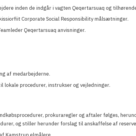
ejdere inden de indgår i vagten Qeqertarsuaq og tilhørend
kissiorfiit Corporate Social Responsibility målsætninger.
 Teamleder Qeqertarsuaq anvisninger.
ring af medarbejderne.
il lokale procedurer, instrukser og vejledninger.
 indkøbsprocedurer, prokuraregler og aftaler følges, herun
rer, og stiller herunder forslag til anskaffelse af reserv
 af Kamstrup elmålere.