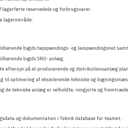
f lagerførte reservedele og forbrugsvarer.
ge lagerområde.
og tilhørende bygds højspændings- og lavspændingsnet sam
g tilhørende bygds SRO- anlæg.
mte eftersyn på el-producerende og distributionsanlæg pla
ag til optimering af eksisterende tekniske og bygningsmæs
g de tekniske anlæg er velholdte, rengjorte og fremtræder
gsdata og dokumentation i Teknik database for teamet.