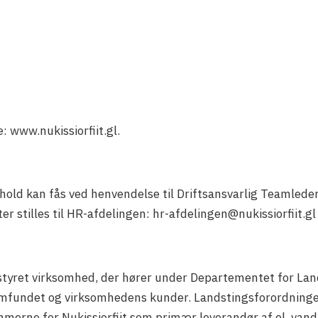
: www.nukissiorfiit.gl.
hold kan fås ved henvendelse til Driftsansvarlig Teamled
 stilles til HR-afdelingen: hr-afdelingen@nukissiorfiit.gl
ostyret virksomhed, der hører under Departementet for Land
samfundet og virksomhedens kunder. Landstingsforordninge
merne for Nukissiorfiit som primær leverandør af el, vand 