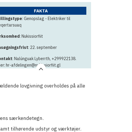
FAKTA
illingstype
: Genopslag - Elektriker til
qertarsuaq
irksomhed
: Nukissiorfiit
søgningsfrist
: 22. september
ontakt
: Nalúnguak Lyberrth, +299922138.
ler: hr-afdelingen@nukissiorfiit.gl
gældende lovgivning overholdes på alle
gdens særkendetegn.
samt tilhørende udstyr og værktøjer.