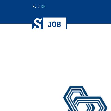
KL
DK