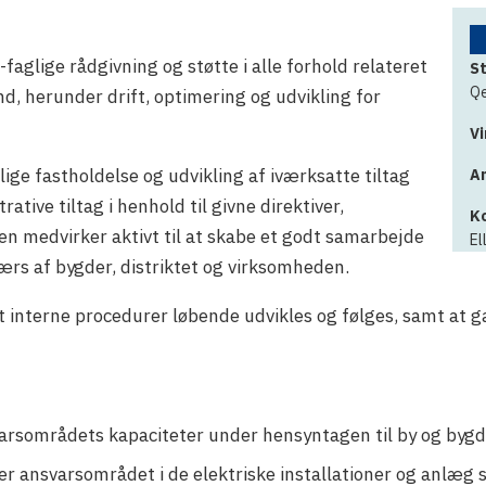
faglige rådgivning og støtte i alle forhold relateret
St
Qe
and, herunder drift, optimering og udvikling for
V
ge fastholdelse og udvikling af iværksatte tiltag
An
ative tiltag i henhold til givne direktiver,
K
ren medvirker aktivt til at skabe et godt samarbejde
El
ærs af bygder, distriktet og virksomheden.
at interne procedurer løbende udvikles og følges, samt at 
nsvarsområdets kapaciteter under hensyntagen til by og by
r ansvarsområdet i de elektriske installationer og anlæg 