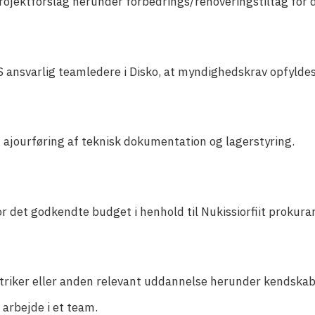
rojektforslag herunder forbedrings/renoveringstiltag for d
 ansvarlig teamledere i Disko, at myndighedskrav opfyldes 
g ajourføring af teknisk dokumentation og lagerstyring.
r det godkendte budget i henhold til Nukissiorfiit prokurar
riker eller anden relevant uddannelse herunder kendskab
 arbejde i et team.