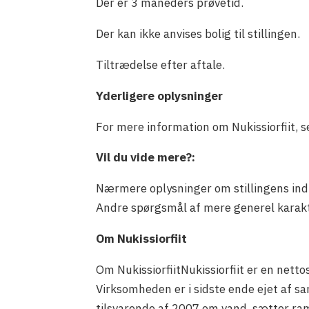
Der er 3 måneders prøvetid.
Der kan ikke anvises bolig til stillingen.
Tiltrædelse efter aftale.
Yderligere oplysninger
For mere information om Nukissiorfiit, se
Vil du vide mere?:
Nærmere oplysninger om stillingens ind
Andre spørgsmål af mere generel karakter
Om Nukissiorfiit
Om NukissiorfiitNukissiorfiit er en nett
Virksomheden er i sidste ende ejet af 
tilsvarende af 2007 om vand, sætter ram