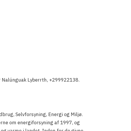
er Nalúnguak Lyberrth, +299922138.
brug, Selvforsyning, Energi og Miljø.
rne om energiforsyning af 1997, og
og varme i landet. Inden for de givne