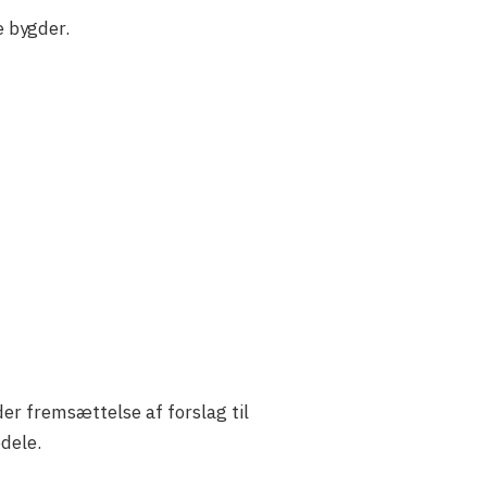
e bygder.
der fremsættelse af forslag til
edele.