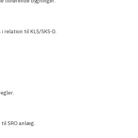
e tilhørende bygninger.
i relation til KLS/SKS-D.
egler.
 til SRO anlæg.