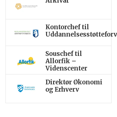
Arkivar
Kontorchef til
Uddannelsesstøttefor
Souschef til
Allorfik –
Videnscenter
Direktør Økonomi
og Erhverv