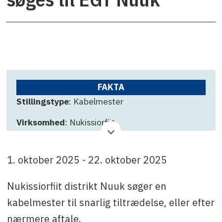
FAKTA
Stillingstype
: Kabelmester
Virksomhed
: Nukissiorfiit
Ansøgningsfrist
: 22. oktober 2025
1. oktober 2025 - 22. oktober 2025
Kontakt
: Reginald Peter Jensen pr. telefonisk
henvendelse på tlf. (+299) 34 22 74 / (+299) 55
Nukissiorfiit distrikt Nuuk søger en
74 01 regj@nukissiorfiit.gl
kabelmester til snarlig tiltrædelse, eller efter
nærmere aftale.