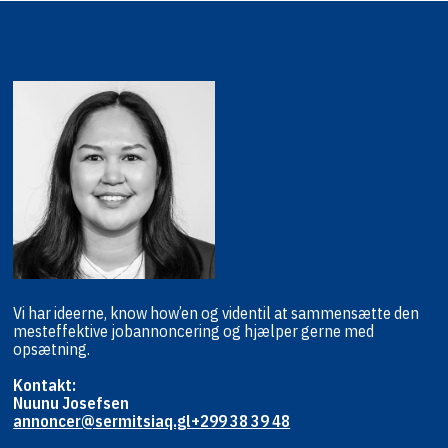
Vi har ideerne, know how’en og viden
til at sammensætte den
mest
effektive jobannoncering og hjælper
gerne med
opsætning.
Kontakt:
Nuunu Josefsen
annoncer@sermitsiaq.gl
+299 38 39 48