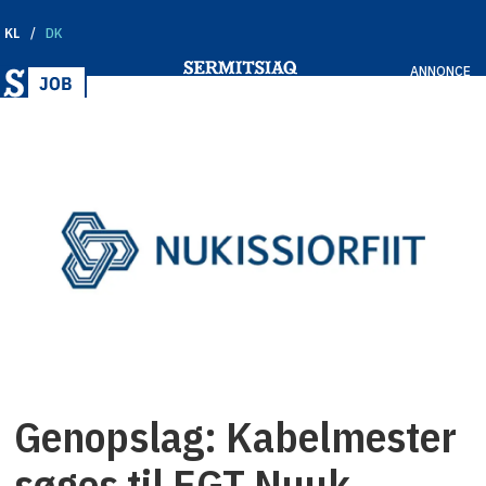
KL
DK
ANNONCE
Genopslag: Kabelmester
søges til EGT Nuuk