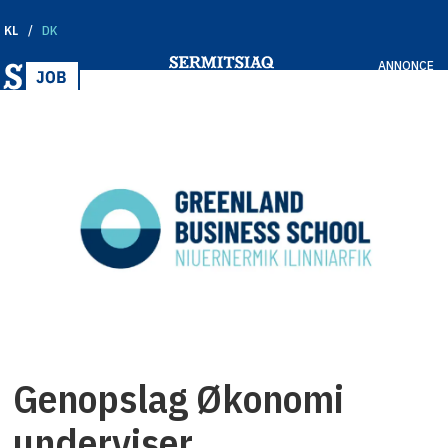
KL
DK
ANNONCE
Genopslag Økonomi
underviser