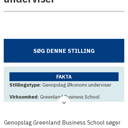
SØG DENNE STILLING
FAKTA
Stillingstype
: Genopslag Økonomi underviser
Virksomhed
: Greenland Business School
Ansøgningsfrist
: 21. maj
Kontakt
: Annasofie Wædeled-Møller på +299
Genopslag Greenland Business School søger
342554 eller anwm@gbs.gl