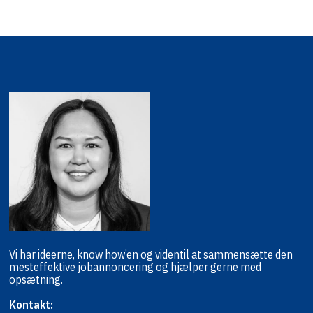
Vi har ideerne, know how’en og viden
til at sammensætte den
mest
effektive jobannoncering og hjælper
gerne med
opsætning.
Kontakt: