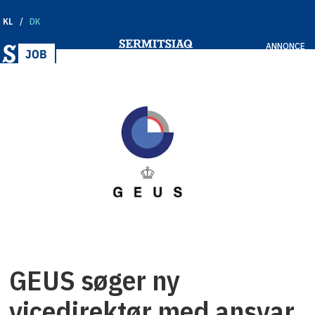
KL
DK
ANNONCE
GEUS søger ny
vicedirektør med ansvar