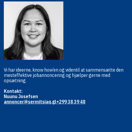
Vi har ideerne, know how’en og viden
til at sammensætte den
mest
effektive jobannoncering og hjælper
gerne med
opsætning.
Kontakt:
Nuunu Josefsen
annoncer@sermitsiaq.gl
+299 38 39 48