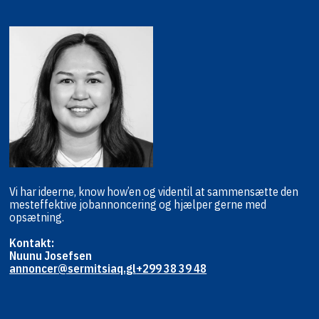
Vi har ideerne, know how’en og viden
til at sammensætte den
mest
effektive jobannoncering og hjælper
gerne med
opsætning.
Kontakt:
Nuunu Josefsen
annoncer@sermitsiaq.gl
+299 38 39 48