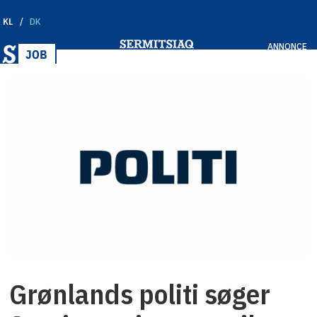
KL
DK
ANNONCE
Grønlands politi søger