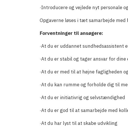
·Introducere og vejlede nyt personale o
Opgaverne løses i tæt samarbejde med
Forventninger til ansøgere:
·At du er uddannet sundhedsassistent e
·At du er stabil og tager ansvar for din
·At du er med til at højne fagligheden o
·At du kan rumme og forholde dig til m
·At du er initiativrig og selvstændighed
·At du er god til at samarbejde med ko
·At du har lyst til at skabe udvikling