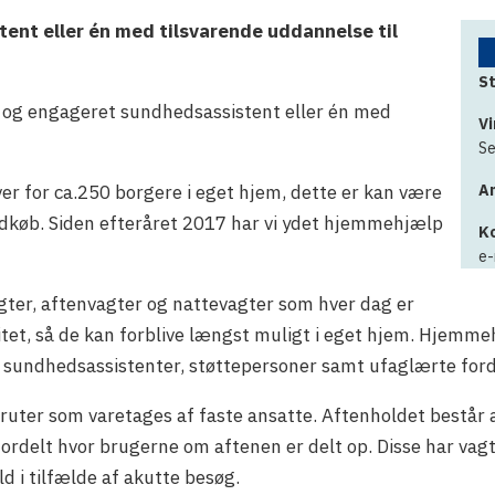
nt eller én med tilsvarende uddannelse til
St
 og engageret sundhedsassistent eller én med
V
Se
 for ca.250 borgere i eget hjem, dette er kan være
An
 indkøb. Siden efteråret 2017 har vi ydet hjemmehjælp
K
e-
ter, aftenvagter og nattevagter som hver dag er
itet, så de kan forblive længst muligt i eget hjem. Hjemme
undhedsassistenter, støttepersoner samt ufaglærte fordel
uter som varetages af faste ansatte. Aftenholdet består af
 fordelt hvor brugerne om aftenen er delt op. Disse har va
d i tilfælde af akutte besøg.