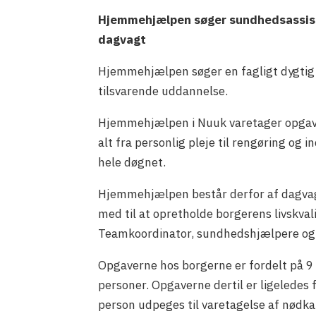
Hjemmehjælpen søger sundhedsassiste
dagvagt
Hjemmehjælpen søger en fagligt dygtig
tilsvarende uddannelse.
Hjemmehjælpen i Nuuk varetager opgaver
alt fra personlig pleje til rengøring og
hele døgnet.
Hjemmehjælpen består derfor af dagvag
med til at opretholde borgerens livskval
Teamkoordinator, sundhedshjælpere og s
Opgaverne hos borgerne er fordelt på 9 r
personer. Opgaverne dertil er ligeledes
person udpeges til varetagelse af nødkal