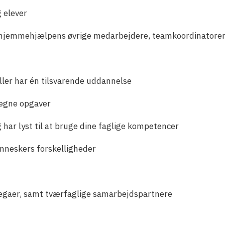
g elever
 hjemmehjælpens øvrige medarbejdere, teamkoordinatorer
ller har én tilsvarende uddannelse
e egne opgaver
g har lyst til at bruge dine faglige kompetencer
enneskers forskelligheder
llegaer, samt tværfaglige samarbejdspartnere