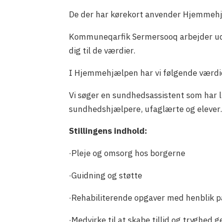
De der har kørekort anvender Hjemmehjæ
Kommuneqarfik Sermersooq arbejder ud fr
dig til de værdier.
I Hjemmehjælpen har vi følgende værdier
Vi søger en sundhedsassistent som har ly
sundhedshjælpere, ufaglærte og elever
Stillingens indhold:
·Pleje og omsorg hos borgerne
·Guidning og støtte
·Rehabiliterende opgaver med henblik p
·Medvirke til at skabe tillid og tryghed