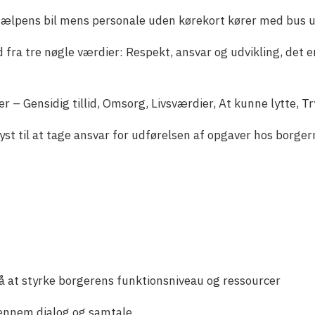
lpens bil mens personale uden kørekort kører med bus ud
a tre nøgle værdier: Respekt, ansvar og udvikling, det er
 – Gensidig tillid, Omsorg, Livsværdier, At kunne lytte, T
st til at tage ansvar for udførelsen af opgaver hos borgern
.
å at styrke borgerens funktionsniveau og ressourcer
 gennem dialog og samtale