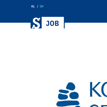
KL
DK