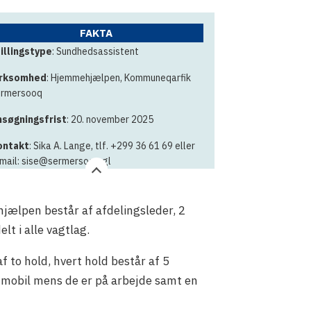
FAKTA
illingstype
: Sundhedsassistent
irksomhed
: Hjemmehjælpen, Kommuneqarfik
rmersooq
søgningsfrist
: 20. november 2025
ontakt
: Sika A. Lange, tlf. +299 36 61 69 eller
mail: sise@sermersooq.gl
hjælpen består af afdelingsleder, 2
t i alle vagtlag.
 to hold, hvert hold består af 5
gtmobil mens de er på arbejde samt en