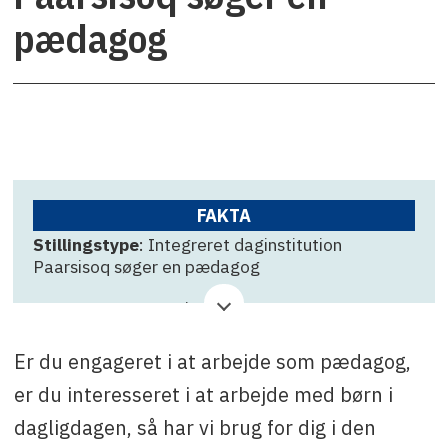
pædagog
FAKTA
Stillingstype
: Integreret daginstitution
Paarsisoq søger en pædagog
Virksomhed
: Paarsisoq
Ansøgningsfrist
: 2. oktober
Er du engageret i at arbejde som pædagog,
Kontakt
: Elisabeth S. Dahl, tlf. +299 36 67 60
er du interesseret i at arbejde med børn i
eller e-mail: elst@sermersooq.gl
dagligdagen, så har vi brug for dig i den