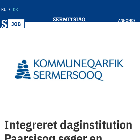
KL
DK
ANNONCE
Integreret daginstitution
Paarsisoq søger en