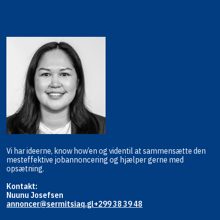
Vi har ideerne, know how’en og viden
til at sammensætte den
mest
effektive jobannoncering og hjælper
gerne med
opsætning.
Kontakt:
Nuunu Josefsen
annoncer@sermitsiaq.gl
+299 38 39 48