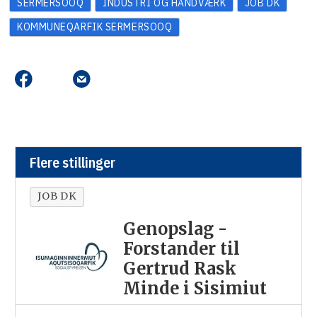
SERMERSOOQ
INDUSTRI OG HÅNDVÆRK
JOB DK
KOMMUNEQARFIK SERMERSOOQ
Flere stillinger
JOB DK
Genopslag -
Forstander til
Gertrud Rask
Minde i Sisimiut