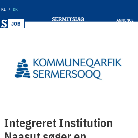
KL
DK
ANNONCE
Integreret Institution
Naasut søger en