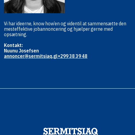
Vi har ideerne, know how’en og viden
til at sammensætte den
mest
effektive jobannoncering og hjælper
gerne med
opsætning.
Kontakt:
Nuunu Josefsen
annoncer@sermitsiaq.gl
+299 38 39 48