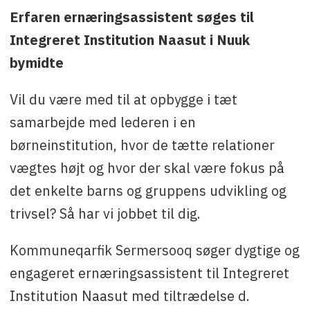
Kontakt
:Katrine Larsen Lennert, tlf. +299 36 67
Erfaren ernæringsassistent søges til
40 eller e-mail: ktll@sermersooq.gl
Integreret Institution Naasut i Nuuk
bymidte
Vil du være med til at opbygge i tæt
samarbejde med lederen i en
børneinstitution, hvor de tætte relationer
vægtes højt og hvor der skal være fokus på
det enkelte barns og gruppens udvikling og
trivsel? Så har vi jobbet til dig.
Kommuneqarfik Sermersooq søger dygtige og
engageret ernæringsassistent til Integreret
Institution Naasut med tiltrædelse d.