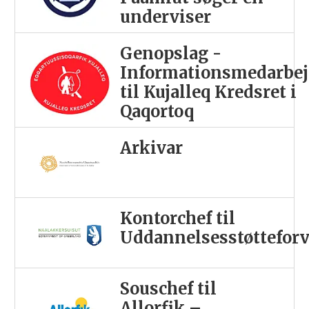
underviser
Genopslag -
Informationsmedarbej
til Kujalleq Kredsret i
Qaqortoq
Arkivar
Kontorchef til
Uddannelsesstøttefor
Souschef til
Allorfik –