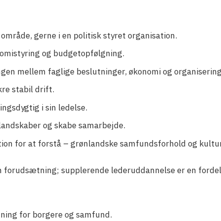
 område, gerne i en politisk styret organisation.
omistyring og budgetopfølgning.
en mellem faglige beslutninger, økonomi og organisering
e stabil drift.
ngsdygtig i sin ledelse.
tlandskaber og skabe samarbejde.
tion for at forstå – grønlandske samfundsforhold og kultur
 forudsætning; supplerende lederuddannelse er en fordel
ydning for borgere og samfund.