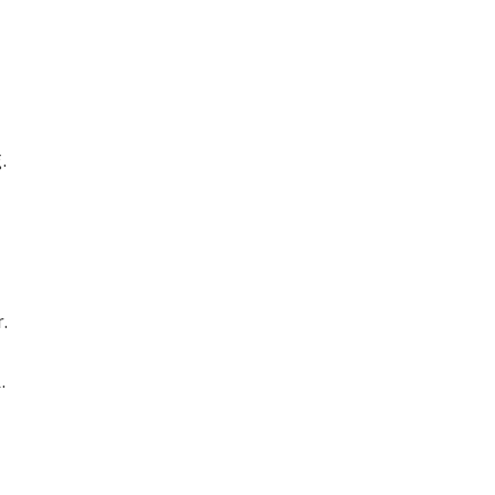
.
.
.