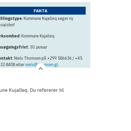
FAKTA
illingstype
: Kommune Kujalleq søger ny
cialchef
irksomhed
: Kommune Kujalleq
søgningsfrist
: 30. januar
ontakt
: Niels Thomsen på +299 586636 / +45
32 8408 eller
niels@thomsen.gl
.
ne Kujalleq. Du refererer til