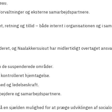
veau.
orvaltninger og eksterne samarbejdspartnere.
tet, retning og tillid – både internt i organisationen og i sa
eret, og Naalakkersuisut har midlertidigt overtaget ansvar
m de suspenderede områder.
kontrolleret hjemtagelse.
ed og ledelseskraft.
rbejdere og samarbejdspartnere.
 en sjælden mulighed for at præge udviklingen af socialo