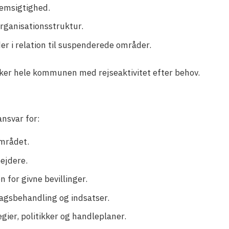
emsigtighed.
rganisationsstruktur.
 i relation til suspenderede områder.
kker hele kommunen med rejseaktivitet efter behov.
nsvar for:
området.
ejdere.
for givne bevillinger.
i sagsbehandling og indsatser.
gier, politikker og handleplaner.