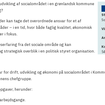
g udvikling af socialområdet i en grønlandsk kommune
g?
St
So
er kan tage det overordnede ansvar for et af
r – i en tid, hvor både faglig kvalitet, økonomisk
V
r i fokus.
An
lseserfaring fra det sociale område og kan
K
 strategisk overblik i en politisk styret organisation.
54
r for drift, udvikling og økonomi på socialområdet i Kommu
nens chefgruppe.
opgaver, herunder:
 arbejdsgange.