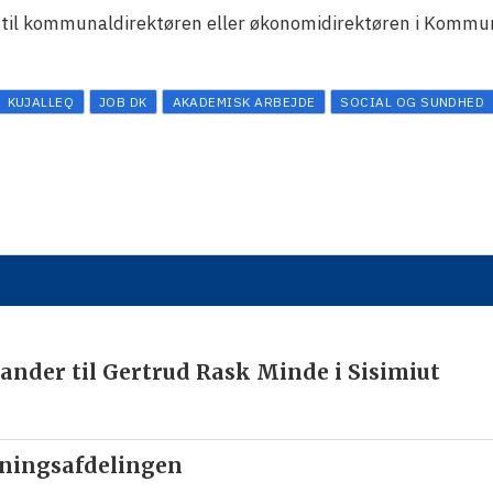
s til kommunaldirektøren eller økonomidirektøren i Kommu
KUJALLEQ
JOB DK
AKADEMISK ARBEJDE
SOCIAL OG SUNDHED
ander til Gertrud Rask Minde i Sisimiut
nningsafdelingen