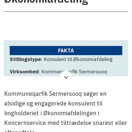
FAKTA
Stillingstype
: Konsulent til Økonomiafdeling
Virksomhed
: Kommuneqarfik Sermersooq
Ansøgningsfrist
: 21. oktober
Kommuneqarfik Sermersooq søger en
Kontakt
: Mariane Nielsen tlf. +299 36 71 11
eller e-mail: mnil@sermersooq.gl
alsidige og engagerede konsulent til
bogholderiet i Økonomiafdelingen i
Koncernservice med tiltrædelse snarest eller