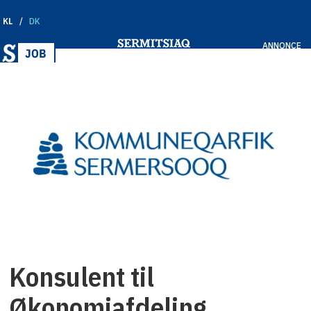
KL
DK
ANNONCE
Konsulent til
Økonomiafdeling