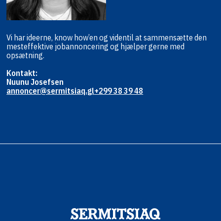
Vi har ideerne, know how’en og viden
til at sammensætte den
mest
effektive jobannoncering og hjælper
gerne med
opsætning.
Kontakt:
Nuunu Josefsen
annoncer@sermitsiaq.gl
+299 38 39 48