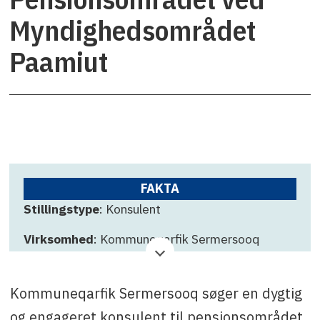
Myndighedsområdet
Paamiut
FAKTA
Stillingstype
: Konsulent
Virksomhed
: Kommuneqarfik Sermersooq
Ansøgningsfrist
: 31. oktober 2025
Kommuneqarfik Sermersooq søger en dygtig
Kontakt
: Najannguaq Rosing, tlf. +299 36 76 03
eller e-mail: nari@sermersooq.gl
og engageret konsulent til pensionsområdet,