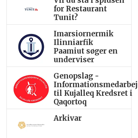
Vil du stå i spidsen
for Restaurant
Tunit?
Imarsiornermik
Ilinniarfik
Paamiut søger en
underviser
Genopslag -
Informationsmedarbej
til Kujalleq Kredsret i
Qaqortoq
Arkivar