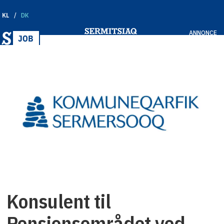
KL
DK
ANNONCE
Konsulent til
Pensionsområdet ved