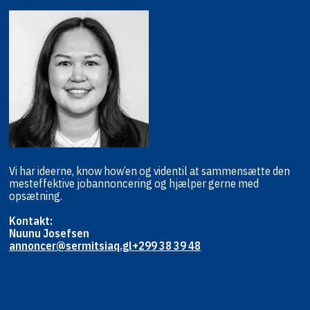
Vi har ideerne, know how’en og viden
til at sammensætte den
mest
effektive jobannoncering og hjælper
gerne med
opsætning.
Kontakt:
Nuunu Josefsen
annoncer@sermitsiaq.gl
+299 38 39 48