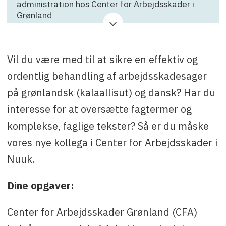
administration hos Center for Arbejdsskader i
Grønland
Virksomhed
: Center for Arbejdsskader
Ansøgningsfrist
: 15. marts
Vil du være med til at sikre en effektiv og
ordentlig behandling af arbejdsskadesager
Kontakt
: Helle Guldborg K. Nielsen eller
kontorleder Laila Thomassen Fleischer på
på grønlandsk (kalaallisut) og dansk? Har du
mail
hkn@atp.dk
og
lafl@atp.dk
.
interesse for at oversætte fagtermer og
komplekse, faglige tekster? Så er du måske
vores nye kollega i Center for Arbejdsskader i
Nuuk.
Dine opgaver:
Center for Arbejdsskader Grønland (CFA)