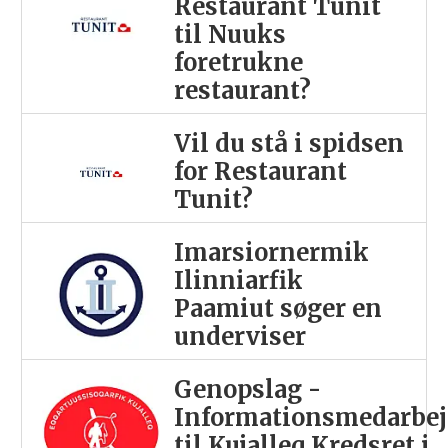
Restaurant Tunit
til Nuuks
foretrukne
restaurant?
Vil du stå i spidsen
for Restaurant
Tunit?
Imarsiornermik
Ilinniarfik
Paamiut søger en
underviser
Genopslag -
Informationsmedarbej
til Kujalleq Kredsret i