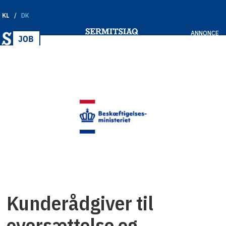
KL
DK
ANNONCE
Kunderådgiver til
oversættelse og