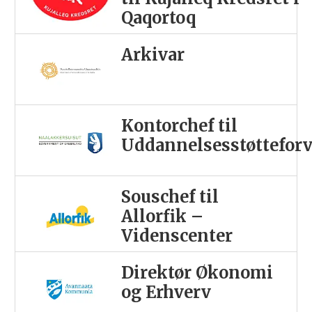
Qaqortoq
Arkivar
Kontorchef til
Uddannelsesstøttefor
Souschef til
Allorfik –
Videnscenter
Direktør Økonomi
og Erhverv