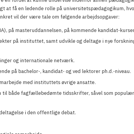
igt at få en ledende rolle på universitetspædagogikum, hv
nkret vil der være tale om følgende arbejdsopgaver:
BA), på masteruddannelsen, på kommende kandidat-kurser
ekter på instituttet, samt udvikle og deltage i nye forskn
ninger og internationale netværk.
nde på bachelor-, kandidat- og ved lektorer ph.d.-niveau.
amarbejde med instituttets øvrige ansatte.
n til både fagfællebedømte tidsskrifter, såvel som populær
eltagelse i den offentlige debat.