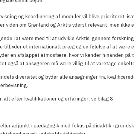
llegiale samarbejde.
rvisning og koordinering af moduler vil blive prioriteret,
er viden om Grønland og Arktis yderst relevant, men ikke 
agende i at være med til at udvikle Arktis, gennem forskni
 tilbyder et internationalt præg og en følelse af at være et li
ilbyder en afslappet atmosfære, hvor vi kender hinanden på 
et også at ansøgeren må være villig til at varetage enkelt
undets diversitet og byder alle ansøgninger fra kvalificer
overbevisning.
 alt efter kvalifikationer og erfaringer; se bilag 8
ler adjunkt i pædagogik med fokus på didaktik i grundsko