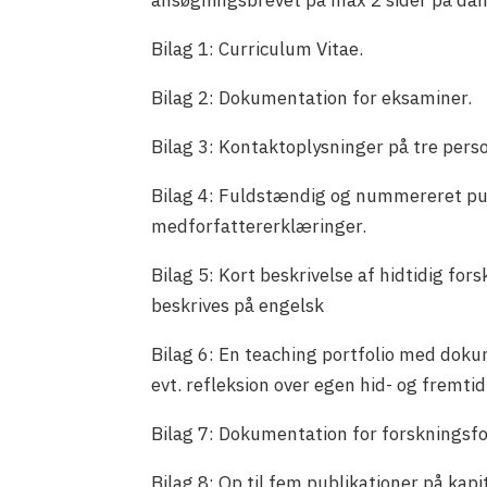
ansøgningsbrevet på max 2 sider på dan
Bilag 1: Curriculum Vitae.
Bilag 2: Dokumentation for eksaminer.
Bilag 3: Kontaktoplysninger på tre pers
Bilag 4: Fuldstændig og nummereret publ
medforfattererklæringer.
Bilag 5: Kort beskrivelse af hidtidig for
beskrives på engelsk
Bilag 6: En teaching portfolio med doku
evt. refleksion over egen hid- og fremt
Bilag 7: Dokumentation for forskningsfo
Bilag 8: Op til fem publikationer på kap