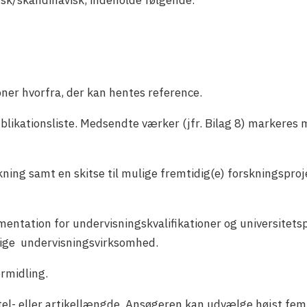
sk/skandinavisk, indeholde følgende:
oner hvorfra, der kan hentes reference.
ikationsliste. Medsendte værker (jfr. Bilag 8) markeres m
skning samt en skitse til mulige fremtidig(e) forskningsproj
mentation for undervisningskvalifikationer og universitet
idige undervisningsvirksomhed.
rmidling.
itel- eller artikellængde. Ansøgeren kan udvælge højst fem