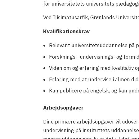
for universitetets universitets pædagog
Ved Ilisimatusarfik, Grønlands Universi
Kvalifikationskrav
Relevant universitetsuddannelse på p
Forsknings-, undervisnings- og formid
Viden om og erfaring med kvalitativ o
Erfaring med at undervise i almen di
Kan publicere på engelsk, og kan unde
Arbejdsopgaver
Dine primære arbejdsopgaver vil udove
undervisning på instituttets uddannelser
masteruddannelsen, hvor det vil det væ