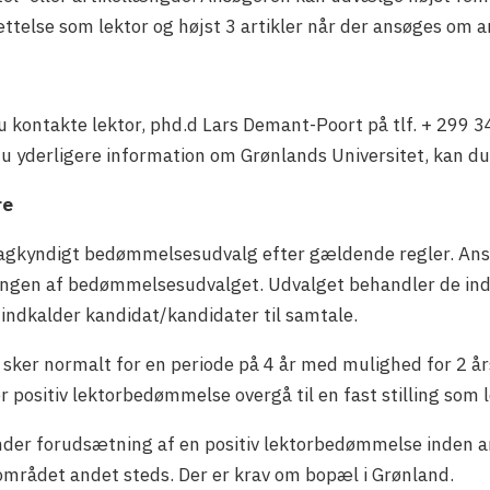
else som lektor og højst 3 artikler når der ansøges om 
du kontakte lektor, phd.d Lars Demant-Poort på tlf. + 299 34
u yderligere information om Grønlands Universitet, kan d
re
agkyndigt bedømmelsesudvalg efter gældende regler. Ansø
ngen af bedømmelsesudvalget. Udvalget behandler de in
er indkalder kandidat/kandidater til samtale.
ker normalt for en periode på 4 år med mulighed for 2 år
 positiv lektorbedømmelse overgå til en fast stilling som l
nder forudsætning af en positiv lektorbedømmelse inden a
mrådet andet steds. Der er krav om bopæl i Grønland.