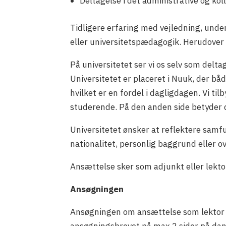
Deltagelse i det administrative og ko
Tidligere erfaring med vejledning, unde
eller universitetspædagogik. Herudover 
På universitetet ser vi os selv som delt
Universitetet er placeret i Nuuk, der både
hvilket er en fordel i dagligdagen. Vi t
studerende. På den anden side betyder d
Universitetet ønsker at reflektere samf
nationalitet, personlig baggrund eller 
Ansættelse sker som adjunkt eller lektor,
Ansøgningen
Ansøgningen om ansættelse som lektor el