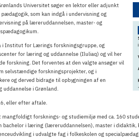
Grønlands Universitet søger en lektor eller adjunkt
g pædagogik, som kan indgå i undervisning og
ndervisning på læreruddannelsen, master- og
etspædagogikum.
gå i Institut for Lærings forskningsgruppe, og
center for læring og uddannelse (Iluliaq) og vil her
de forskning. Det forventes at den valgte ansøger vil
 selvstændige forskningsprojekter, og i
kere og derved bidrage til opbygningen af en
g uddannelse i Grønland.
, eller efter aftale.
 mangfoldigt forsknings- og studiemiljø med ca. 160 stud
n bachelor i læring (læreruddannelsen), master i didaktik
eudvikling i udvalgte fag i folkeskolen og specialpædago