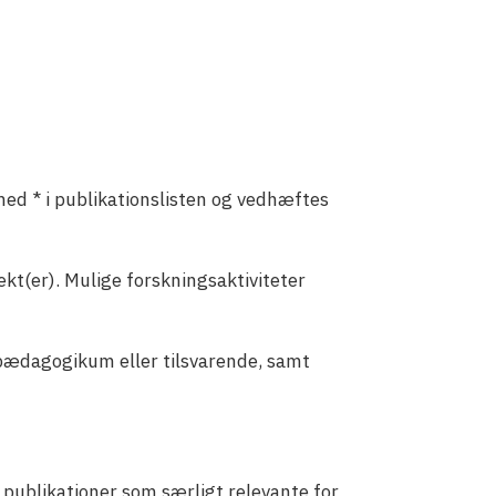
ed * i publikationslisten og vedhæftes
ekt(er). Mulige forskningsaktiviteter
spædagogikum eller tilsvarende, samt
 publikationer som særligt relevante for