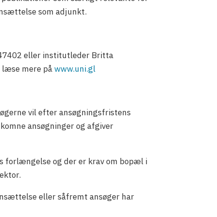
ansættelse som adjunkt.
7402 eller institutleder Britta
u læse mere på
www.uni.gl
gerne vil efter ansøgningsfristens
dkomne ansøgninger og afgiver
s forlængelse og der er krav om bopæl i
ektor.
nsættelse eller såfremt ansøger har