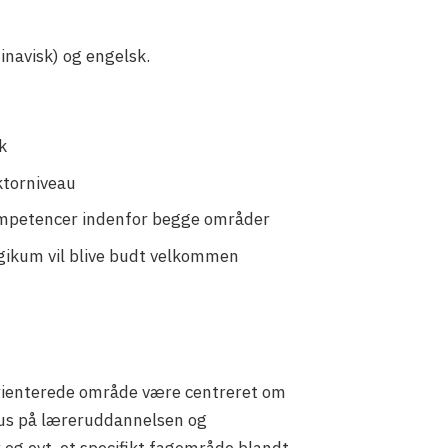
inavisk) og engelsk.
k
ktorniveau
 kompetencer indenfor begge områder
ogikum vil blive budt velkommen
orienterede område være centreret om
okus på læreruddannelsen og
og evt. et specifikt fagområde blandt