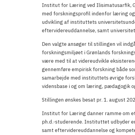
Institut for Læring ved Ilisimatusarfik, 
med forskningsprofil indenfor læring o
udvikling af instituttets universitetsu
eftervidereuddannelse, samt universit
Den valgte ansøger til stillingen vil ind
forskningsmiljøet i Grønlands forsknings
være med til at videreudvikle eksisteren
gennemføre empirisk forskning både som
samarbejde med instituttets øvrige fors
vidensbase i og om læring, pædagogik o
Stillingen ønskes besat pr. 1. august 2026
Institut for Læring danner ramme om et
ph.d.-studerende. Instituttet udbyder e
samt eftervidereuddannelse og kompetenc