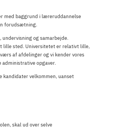
 især med baggrund i læreruddannelse
en forudsætning.
ng, undervisning og samarbejde.
lle sted. Universitetet er relativt lille,
tværs af afdelinger og vi kender vores
e administrative opgaver.
ede kandidater velkommen, uanset
len, skal ud over selve