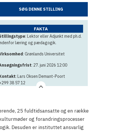
SØG DENNE STILLING
FAKTA
Stillingstype
: Lektor eller Adjunkt med ph.d.
indenfor læring og pædagogik.
Virksomhed
: Grønlands Universitet
Ansøgningsfrist
: 27. juni 2026 12:00
Kontakt
: Lars Oksen Demant-Poort
+299 38 57 12
erende, 25 fuldtidsansatte og en række
, kulturmøder og forandringsprocesser
gik. Desuden er instituttet ansvarlig