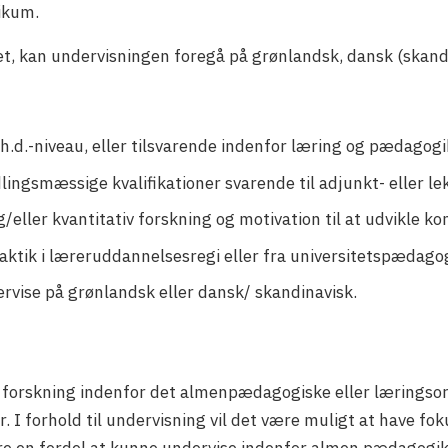
ikum.
tet, kan undervisningen foregå på grønlandsk, dansk (skand
h.d.-niveau, eller tilsvarende indenfor læring og pædagogi
lingsmæssige kvalifikationer svarende til adjunkt- eller le
g/eller kvantitativ forskning og motivation til at udvikle
daktik i læreruddannelsesregi eller fra universitetspædag
rvise på grønlandsk eller dansk/ skandinavisk.
r forskning indenfor det almenpædagogiske eller lærings
. I forhold til undervisning vil det være muligt at have f
re en fordel at kunne undervise indenfor almen pædagogik 