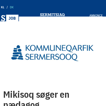
KL
DK
ANNONCE
Mikisoq søger en
pædagog