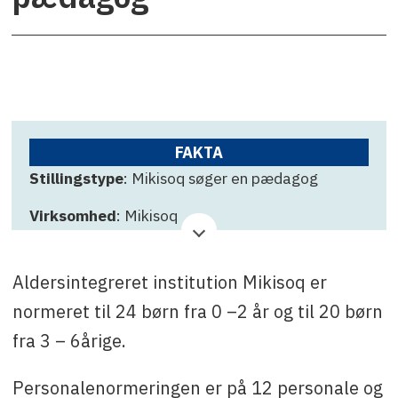
FAKTA
Stillingstype
: Mikisoq søger en pædagog
Virksomhed
: Mikisoq
Ansøgningsfrist
: 2. september
Aldersintegreret institution Mikisoq er
Kontakt
: Kista I. Sørensen, tlf. +299 36 78 20
eller e-mail: kiis@sermersooq.gl
normeret til 24 børn fra 0 –2 år og til 20 børn
fra 3 – 6årige.
Personalenormeringen er på 12 personale og