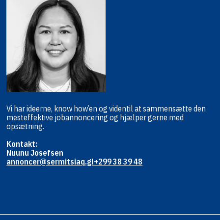
Vi har ideerne, know how’en og viden
til at sammensætte den
mest
effektive jobannoncering og hjælper
gerne med
opsætning.
Kontakt:
Nuunu Josefsen
annoncer@sermitsiaq.gl
+299 38 39 48