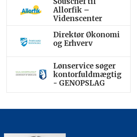
Souschef til
Allorfik –
Videnscenter
Direktør Økonomi
og Erhverv
Lønservice søger
kontorfuldmægtig
- GENOPSLAG