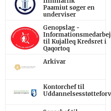
Ilinniarfik
Paamiut søger en
underviser
Genopslag -
Informationsmedarbej
til Kujalleq Kredsret i
Qaqortoq
Arkivar
Kontorchef til
Uddannelsesstøttefor