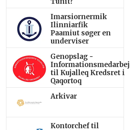
Tunit?
Imarsiornermik
Ilinniarfik
Paamiut søger en
underviser
Genopslag -
Informationsmedarbej
til Kujalleq Kredsret i
Qaqortoq
Arkivar
Kontorchef til