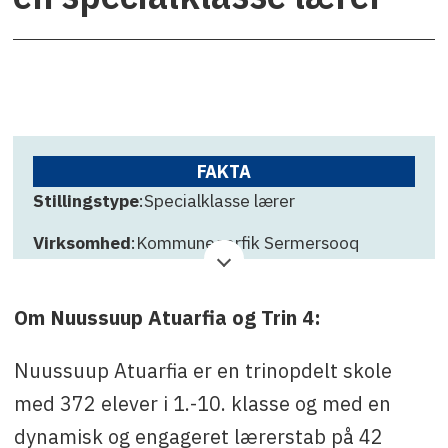
FAKTA
Stillingstype
:Specialklasse lærer
Virksomhed
:Kommuneqarfik Sermersooq
Ansøgningsfrist
: 10. September 2025
Om Nuussuup Atuarfia og Trin 4:
Kontakt
:Skoleinspektør Kîstârak Danielsen, tlf.
+299 36 64 01 eller e-mail: kida@sermersooq.gl
Nuussuup Atuarfia er en trinopdelt skole
med 372 elever i 1.-10. klasse og med en
dynamisk og engageret lærerstab på 42