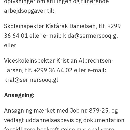
oplysninger om stillingen og tilhørende
arbejdsopgaver til:
Skoleinspektør Kîstârak Danielsen, tlf. +299
36 64 01 eller e-mail: kida@sermersooq.gl
eller
Viceskoleinspektør Kristian Albrechtsen-
Larsen, tlf. +299 36 64 02 eller e-mail:
kral@sermersooq.gl
Ansøgning:
Ansøgning mærket med Job nr. 879-25, og
vedlagt uddannelsesbevis og dokumentation
for tidligere beskæftigelse m.v. skal være