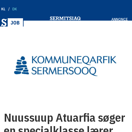
KL
DK
ANNONCE
Nuussuup Atuarfia søger
en specialklasse lærer