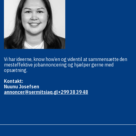
Vi har ideerne, know how’en og viden
til at sammensætte den
mest
effektive jobannoncering og hjælper
gerne med
opsætning.
Kontakt:
Nuunu Josefsen
annoncer@sermitsiaq.gl
+299 38 39 48