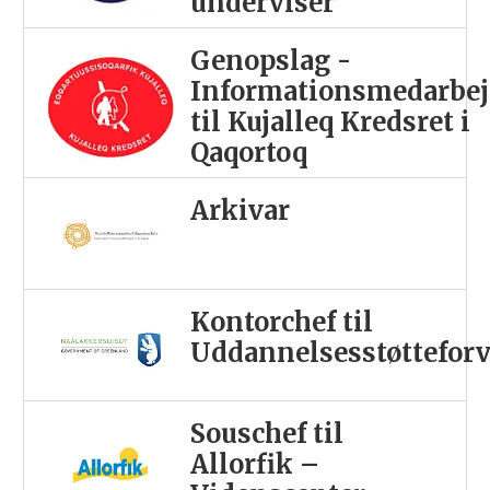
underviser
Genopslag -
Informationsmedarbej
til Kujalleq Kredsret i
Qaqortoq
Arkivar
Kontorchef til
Uddannelsesstøttefor
Souschef til
Allorfik –