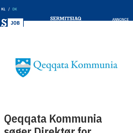
KL
DK
ANNONCE
Qeqqata Kommunia
søger Direktør for