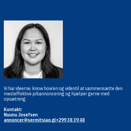
Vi har ideerne, know how’en og viden
til at sammensætte den
mest
effektive jobannoncering og hjælper
gerne med
opsætning.
Kontakt:
Nuunu Josefsen
annoncer@sermitsiaq.gl
+299 38 39 48