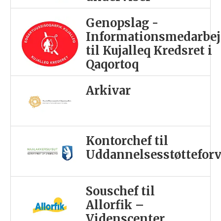
Genopslag -
Informationsmedarbej
til Kujalleq Kredsret i
Qaqortoq
Arkivar
Kontorchef til
Uddannelsesstøttefor
Souschef til
Allorfik –
Videnscenter