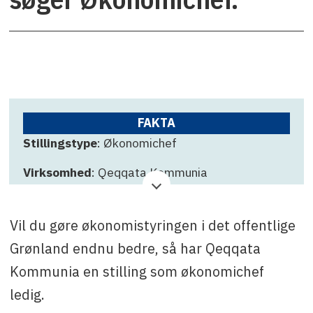
FAKTA
Stillingstype
: Økonomichef
Virksomhed
: Qeqqata Kommunia
Ansøgningsfrist
: 23. januar 2026
Vil du gøre økonomistyringen i det offentlige
Kontakt
: Hans Christian Sværd, telefon (+299)
86 73 01, e-mail:
hcsv@qeqqata.gl
Grønland endnu bedre, så har Qeqqata
Kommunia en stilling som økonomichef
ledig.