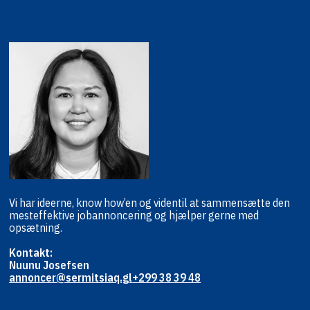
Vi har ideerne, know how’en og viden
til at sammensætte den
mest
effektive jobannoncering og hjælper
gerne med
opsætning.
Kontakt:
Nuunu Josefsen
annoncer@sermitsiaq.gl
+299 38 39 48