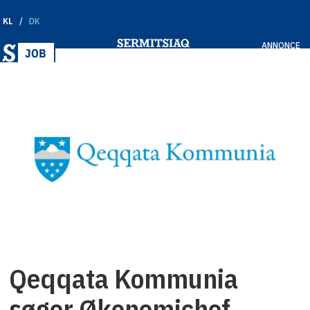
KL
DK
ANNONCE
Qeqqata Kommunia
søger Økonomichef.