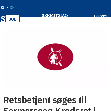
KL
DK
ANNONCE
Retsbetjent søges til
Sermersooq Kredsret i