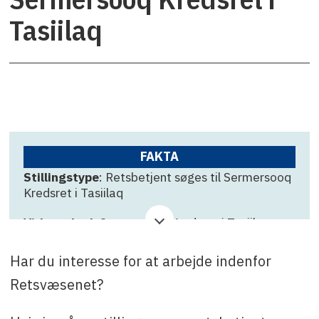
Tasiilaq
FAKTA
Stillingstype
: Retsbetjent søges til Sermersooq
Kredsret i Tasiilaq
Virksomhed
: Sermersooq Kredsret i Tasiilaq
Ansøgningsfrist
: 31. juli
Har du interesse for at arbejde indenfor
Kontakt
: Lillian Petersen på telefon 36 38 00
Retsvæsenet?
eller e-mail sermersooq@domstol.gl