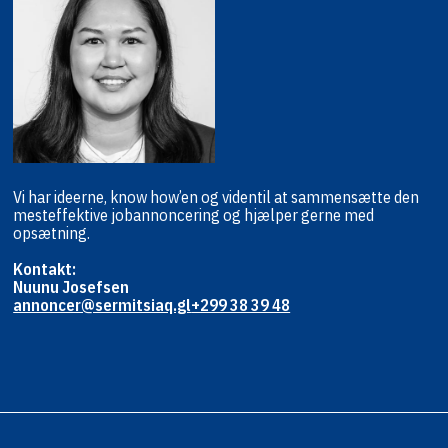
Vi har ideerne, know how’en og viden
til at sammensætte den
mest
effektive jobannoncering og hjælper
gerne med
opsætning.
Kontakt:
Nuunu Josefsen
annoncer@sermitsiaq.gl
+299 38 39 48