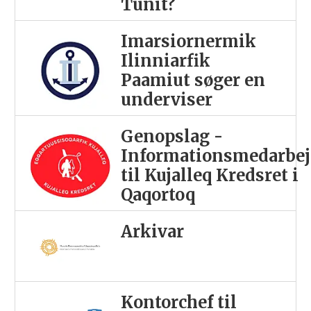
Tunit?
Imarsiornermik
Ilinniarfik
Paamiut søger en
underviser
Genopslag -
Informationsmedarbej
til Kujalleq Kredsret i
Qaqortoq
Arkivar
Kontorchef til