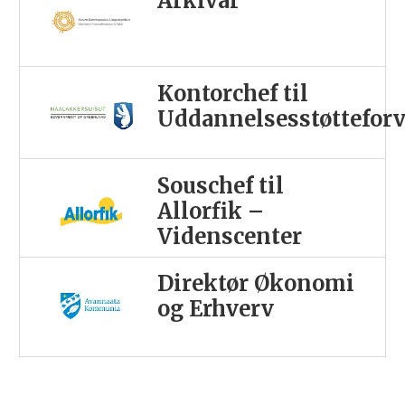
Arkivar
Kontorchef til
Uddannelsesstøttefor
Souschef til
Allorfik –
Videnscenter
Direktør Økonomi
og Erhverv