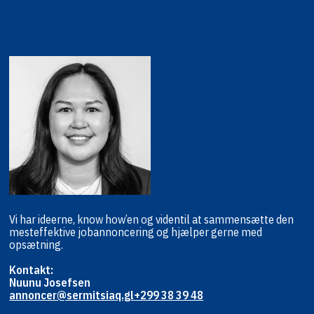
Vi har ideerne, know how’en og viden
til at sammensætte den
mest
effektive jobannoncering og hjælper
gerne med
opsætning.
Kontakt:
Nuunu Josefsen
annoncer@sermitsiaq.gl
+299 38 39 48