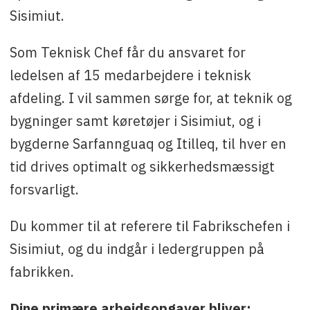
Du kan også kontakte Søren Olsen Damgaard
Sisimiut.
på
sold@royalgreenland.com
eller på +299 54 75
87.
Som Teknisk Chef får du ansvaret for
ledelsen af 15 medarbejdere i teknisk
afdeling. I vil sammen sørge for, at teknik og
bygninger samt køretøjer i Sisimiut, og i
bygderne Sarfannguaq og Itilleq, til hver en
tid drives optimalt og sikkerhedsmæssigt
forsvarligt.
Du kommer til at referere til Fabrikschefen i
Sisimiut, og du indgår i ledergruppen på
fabrikken.
Dine primære arbejdsopgaver bliver: