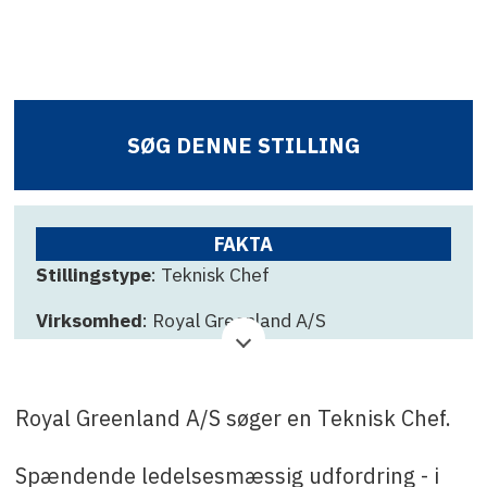
SØG DENNE STILLING
FAKTA
Stillingstype
: Teknisk Chef
Virksomhed
: Royal Greenland A/S
Ansøgningsfrist
: 24. maj
Kontakt
: Hans Lars Olsen
Royal Greenland A/S søger en Teknisk Chef.
på
haol@royalgreenland.com
eller på +299 52
26 20.
Spændende ledelsesmæssig udfordring - i