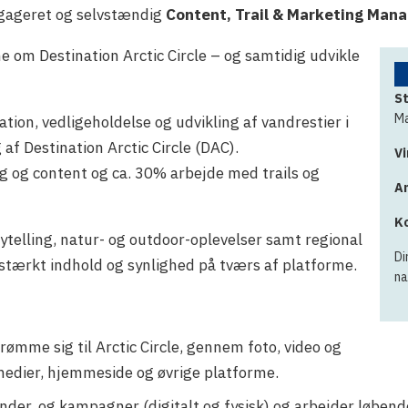
engageret og selvstændig
Content, Trail & Marketing Man
ne om Destination Arctic Circle – og samtidig udvikle
St
M
ion, vedligeholdelse og udvikling af vandrestier i
f Destination Arctic Circle (DAC).
V
g og content og ca. 30% arbejde med trails og
An
K
ytelling, natur- og outdoor-oplevelser samt regional
Di
stærkt indhold og synlighed på tværs af platforme.
na
drømme sig til Arctic Circle, gennem foto, video og
 medier, hjemmeside og øvrige platforme.
nder, og kampagner (digitalt og fysisk) og arbejder løben