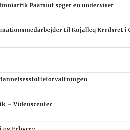
inniarfik Paamiut søger en underviser
mationsmedarbejder til Kujalleq Kredsret i
ddannelsesstøtteforvaltningen
fik – Videnscenter
 og Erhverv