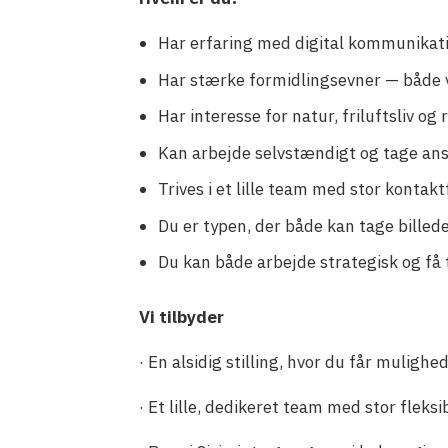
Har erfaring med digital kommunikati
Har stærke formidlingsevner — både vi
Har interesse for natur, friluftsliv og
Kan arbejde selvstændigt og tage ans
Trives i et lille team med stor kontak
Du er typen, der både kan tage billed
Du kan både arbejde strategisk og få ti
Vi tilbyder
· En alsidig stilling, hvor du får muligh
· Et lille, dedikeret team med stor fleksi