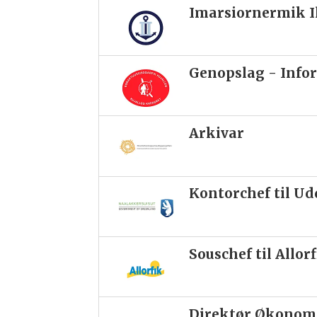
Imarsiornermik Il
Genopslag - Infor
Arkivar
Kontorchef til U
Souschef til Allor
Direktør Økonomi