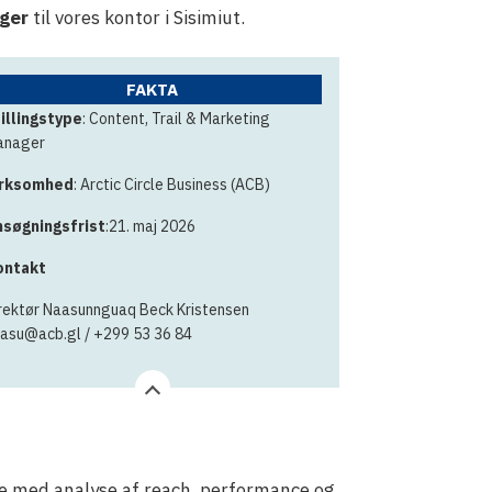
ager
til vores kontor i Sisimiut.
FAKTA
illingstype
: Content, Trail & Marketing
anager
irksomhed
: Arctic Circle Business (ACB)
søgningsfrist
:21. maj 2026
ontakt
rektør Naasunnguaq Beck Kristensen
asu@acb.gl / +299 53 36 84
de med analyse af reach, performance og