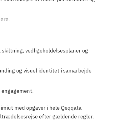
nere.
l skiltning, vedligeholdelsesplaner og
ding og visuel identitet i samarbejde
og engagement.
Sisimiut med opgaver i hele Qeqqata
tiltrædelsesrejse efter gældende regler.