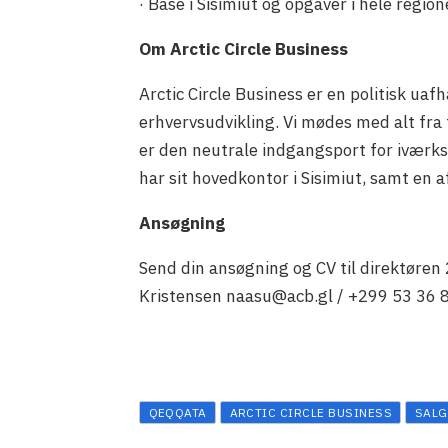
· Base i Sisimiut og opgaver i hele region
Om Arctic Circle Business
Arctic Circle Business er en politisk u
erhvervsudvikling. Vi mødes med alt fra f
er den neutrale indgangsport for iværk
har sit hovedkontor i Sisimiut, samt en a
Ansøgning
Send din ansøgning og CV til direktøre
Kristensen naasu@acb.gl / +299 53 36 
QEQQATA
ARCTIC CIRCLE BUSINESS
SALG