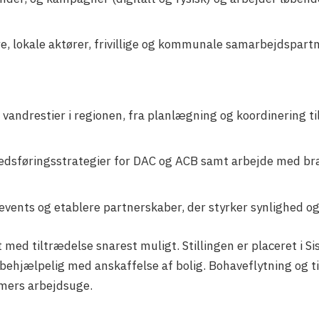
e, lokale aktører, frivillige og kommunale samarbejdspart
af vandrestier i regionen, fra planlægning og koordinering ti
dsføringsstrategier for DAC og ACB samt arbejde med bran
 events og etablere partnerskaber, der styrker synlighed 
t med tiltrædelse snarest muligt. Stillingen er placeret i 
e behjælpelig med anskaffelse af bolig. Bohaveflytning og 
imers arbejdsuge.