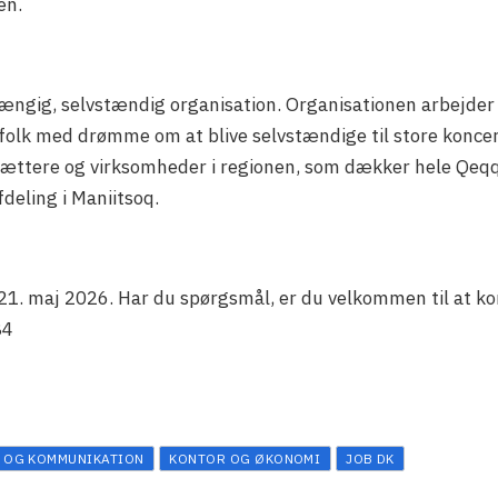
en.
afhængig, selvstændig organisation. Organisationen arbejd
olk med drømme om at blive selvstændige til store koncerner
sættere og virksomheder i regionen, som dækker hele Qeqq
fdeling i Maniitsoq.
n 21. maj 2026. Har du spørgsmål, er du velkommen til at 
84
 OG KOMMUNIKATION
KONTOR OG ØKONOMI
JOB DK