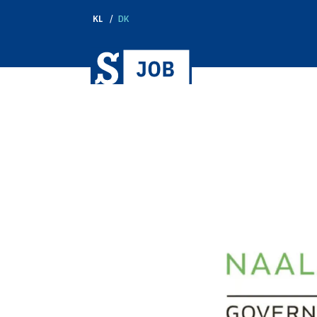
KL
DK