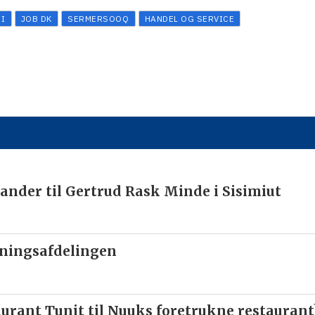
I
JOB DK
SERMERSOOQ
HANDEL OG SERVICE
ander til Gertrud Rask Minde i Sisimiut
nningsafdelingen
urant Tunit til Nuuks foretrukne restaurant