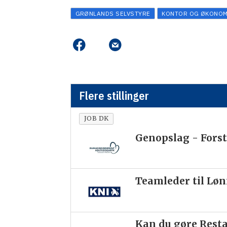
GRØNLANDS SELVSTYRE
KONTOR OG ØKONOM
Flere stillinger
JOB DK
Genopslag - Forst
Teamleder til Lø
Kan du gøre Resta