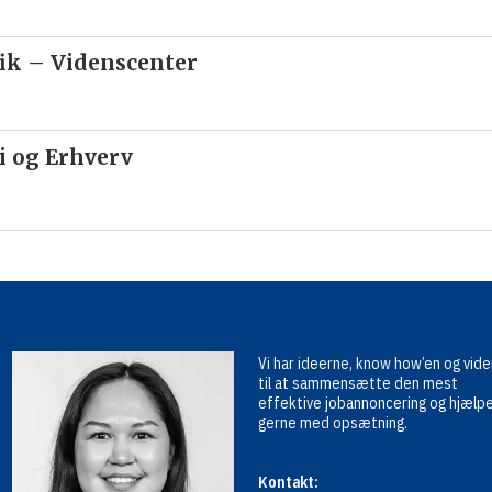
fik – Videnscenter
 og Erhverv
Vi har ideerne, know how’en og vid
til at sammensætte den mest
effektive jobannoncering og hjælp
gerne med opsætning.
Kontakt: