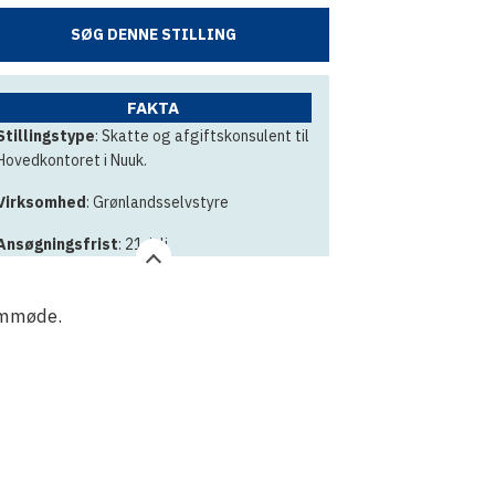
SØG DENNE STILLING
FAKTA
Stillingstype
: Skatte og afgiftskonsulent til
Hovedkontoret i Nuuk.
Virksomhed
: Grønlandsselvstyre
Ansøgningsfrist
: 21. juli
remmøde.