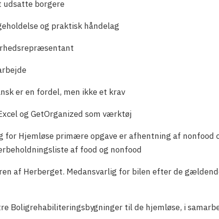
lt udsatte borgere
geholdelse og praktisk håndelag
kerhedsrepræsentant
 arbejde
nsk er en fordel, men ikke et krav
 Excel og GetOrganized som værktøj
for Hjemløse primære opgave er afhentning af nonfood og f
erbeholdningsliste af food og nonfood
ren af Herberget. Medansvarlig for bilen efter de gældend
re Boligrehabiliteringsbygninger til de hjemløse, i samar