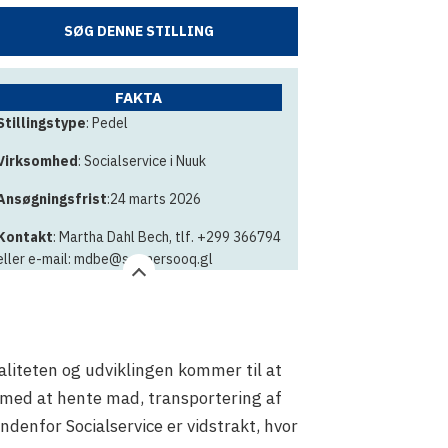
SØG DENNE STILLING
FAKTA
Stillingstype
: Pedel
Virksomhed
: Socialservice i Nuuk
Ansøgningsfrist
:24 marts 2026
Kontakt
: Martha Dahl Bech, tlf. +299 366794
eller e-mail: mdbe@sermersooq.gl
aliteten og udviklingen kommer til at
s med at hente mad, transportering af
ndenfor Socialservice er vidstrakt, hvor