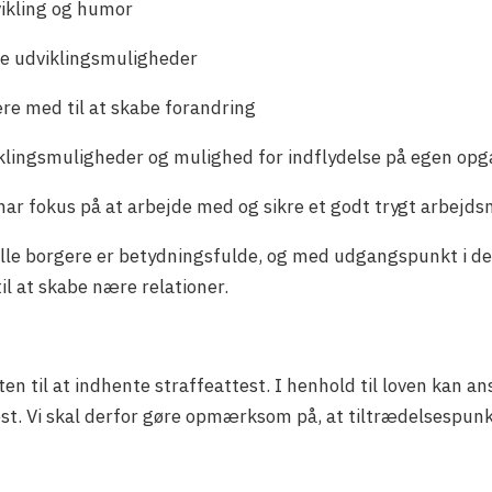
vikling og humor
ige udviklingsmuligheder
ære med til at skabe forandring
klingsmuligheder og mulighed for indflydelse på egen opg
ar fokus på at arbejde med og sikre et godt trygt arbejdsm
lle borgere er betydningsfulde, og med udgangspunkt i de
il at skabe nære relationer.
ten til at indhente straffeattest. I henhold til loven kan 
. Vi skal derfor gøre opmærksom på, at tiltrædelsespunk