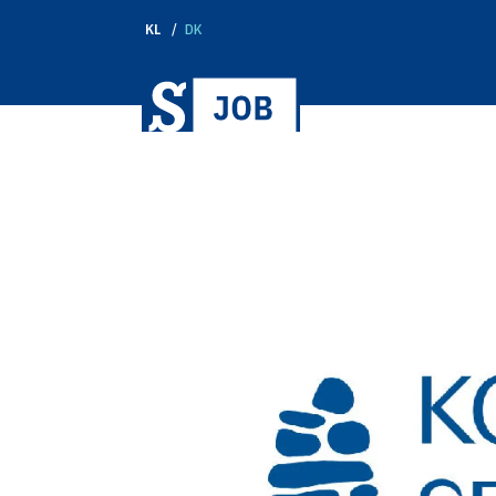
KL
DK