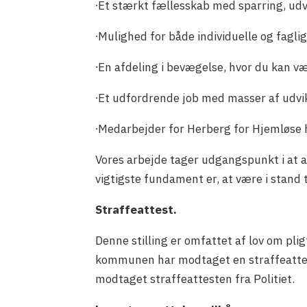
∙Et stærkt fællesskab med sparring, ud
∙Mulighed for både individuelle og fagl
∙En afdeling i bevægelse, hvor du kan v
∙Et udfordrende job med masser af udvi
∙Medarbejder for Herberg for Hjemløse h
Vores arbejde tager udgangspunkt i at a
vigtigste fundament er, at være i stand t
Straffeattest.
Denne stilling er omfattet af lov om plig
kommunen har modtaget en straffeattest
modtaget straffeattesten fra Politiet.