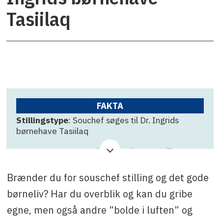
Tasiilaq
FAKTA
Stillingstype
: Souchef søges til Dr. Ingrids
børnehave Tasiilaq
Virksomhed
: Dr. Ingrids børnehave Tasiilaq
Ansøgningsfrist
: 11. december
Brænder du for souschef stilling og det gode
Kontakt
: Nivi B. Sanimuinaq, tlf. +299 36 78 91
børneliv? Har du overblik og kan du gribe
eller e-mail: nbsa@sermersooq.gl
egne, men også andre ”bolde i luften” og