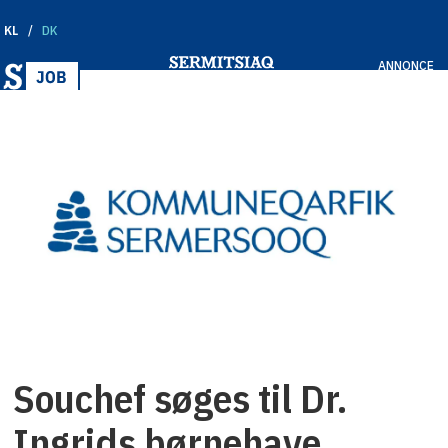
KL
DK
ANNONCE
Souchef søges til Dr.
Ingrids børnehave