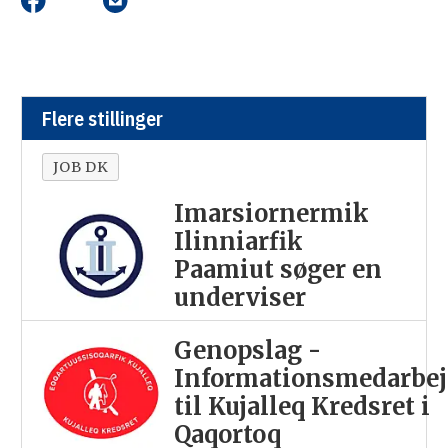
Flere stillinger
JOB DK
Imarsiornermik
Ilinniarfik
Paamiut søger en
underviser
Genopslag -
Informationsmedarbej
til Kujalleq Kredsret i
Qaqortoq