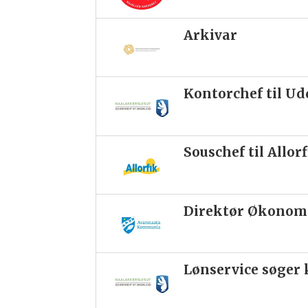
Arkivar
Kontorchef til U
Souschef til Allor
Direktør Økonomi
Lønservice søge