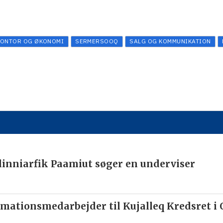
KONTOR OG ØKONOMI
SERMERSOOQ
SALG OG KOMMUNIKATION
inniarfik Paamiut søger en underviser
mationsmedarbejder til Kujalleq Kredsret i