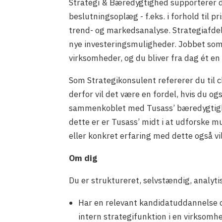
Strategi & Bæredygtighed supporterer 
beslutningsoplæg - f.eks. i forhold til 
trend- og markedsanalyse. Strategiafdel
nye investeringsmuligheder. Jobbet som 
virksomheder, og du bliver fra dag ét en
Som Strategikonsulent refererer du til 
derfor vil det være en fordel, hvis du og
sammenkoblet med Tusass’ bæredygtighe
dette er er Tusass’ midt i at udforske
eller konkret erfaring med dette også vil
Om dig
Du er struktureret, selvstændig, analyti
Har en relevant kandidatuddannelse og
intern strategifunktion i en virksomh