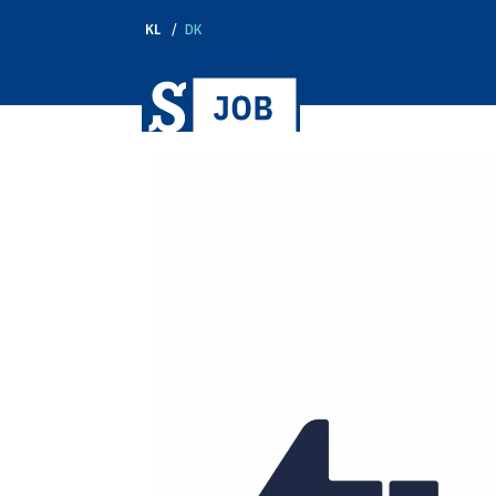
KL
DK