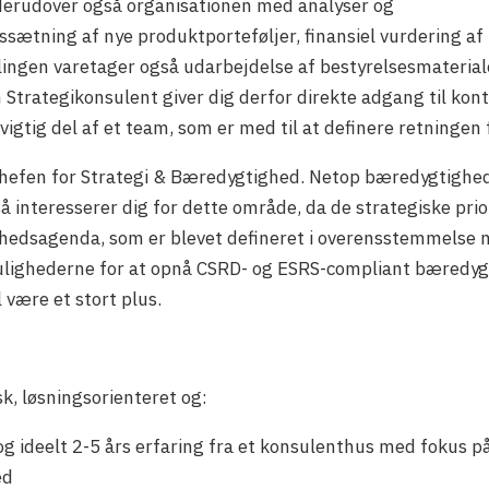
derudover også organisationen med analyser og
prissætning af nye produktporteføljer, finansiel vurdering 
ingen varetager også udarbejdelse af bestyrelsesmateriale
Strategikonsulent giver dig derfor direkte adgang til kont
 vigtig del af et team, som er med til at definere retningen
chefen for Strategi & Bæredygtighed. Netop bæredygtighed 
så interesserer dig for dette område, da de strategiske prio
dsagenda, som er blevet defineret i overensstemmelse m
 mulighederne for at opnå CSRD- og ESRS-compliant bæredy
 være et stort plus.
sk, løsningsorienteret og:
 ideelt 2-5 års erfaring fra et konsulenthus med fokus på 
ed