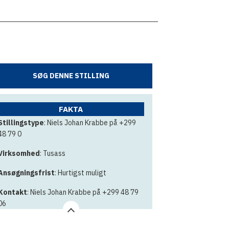
SØG DENNE STILLING
FAKTA
Stillingstype
: Niels Johan Krabbe på +299
48 79 0
Virksomhed
: Tusass
Ansøgningsfrist
: Hurtigst muligt
Kontakt
: Niels Johan Krabbe på +299 48 79
06