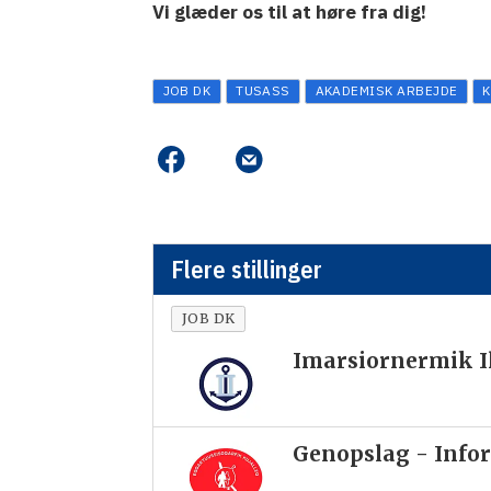
Vi glæder os til at høre fra dig!
JOB DK
TUSASS
AKADEMISK ARBEJDE
Flere stillinger
JOB DK
Imarsiornermik Il
Genopslag - Infor