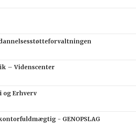
ddannelsesstøtteforvaltningen
fik – Videnscenter
 og Erhverv
r kontorfuldmægtig - GENOPSLAG