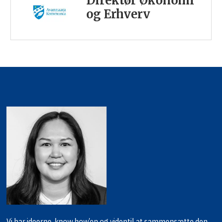
Direktør Økonomi
og Erhverv
Vi har ideerne, know how’en og viden
til at sammensætte den