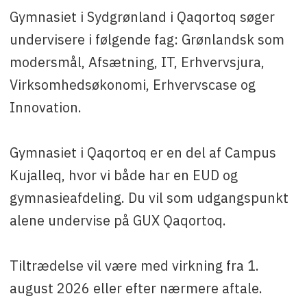
Gymnasiet i Sydgrønland i Qaqortoq søger
Kontakt
: Heidi Rosing på e-
undervisere i følgende fag: Grønlandsk som
mail
hr@cak.gl
(
mailto:hr@cak.gl
) eller via
telefon +299 54 89 64.
modersmål, Afsætning, IT, Erhvervsjura,
Virksomhedsøkonomi, Erhvervscase og
Innovation.
Gymnasiet i Qaqortoq er en del af Campus
Kujalleq, hvor vi både har en EUD og
gymnasieafdeling. Du vil som udgangspunkt
alene undervise på GUX Qaqortoq.
Tiltrædelse vil være med virkning fra 1.
august 2026 eller efter nærmere aftale.