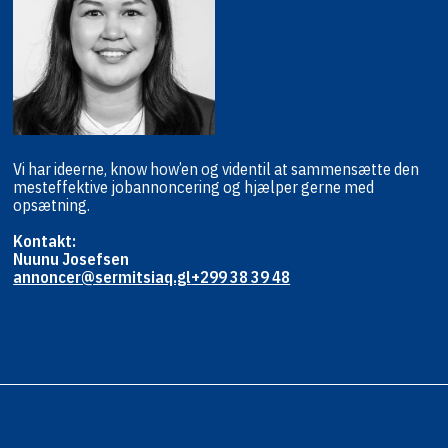
Vi har ideerne, know how’en og viden
til at sammensætte den
mest
effektive jobannoncering og hjælper
gerne med
opsætning.
Kontakt:
Nuunu Josefsen
annoncer@sermitsiaq.gl
+299 38 39 48