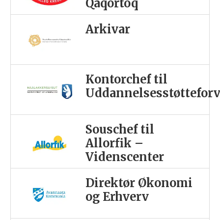
Qaqortoq
Arkivar
Kontorchef til
Uddannelsesstøttefor
Souschef til
Allorfik –
Videnscenter
Direktør Økonomi
og Erhverv