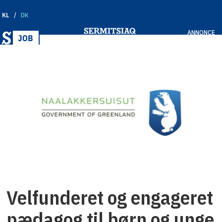
KL
DK
ANNONCE
Velfunderet og engageret
pædagog til børn og unge