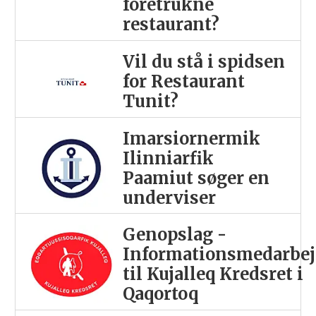
foretrukne
restaurant?
Vil du stå i spidsen
for Restaurant
Tunit?
Imarsiornermik
Ilinniarfik
Paamiut søger en
underviser
Genopslag -
Informationsmedarbej
til Kujalleq Kredsret i
Qaqortoq