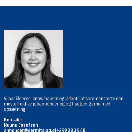
Vi har ideerne, know how’en og viden
til at sammensætte den
mest
effektive jobannoncering og hjælper
gerne med
opsætning.
Kontakt:
Nuunu Josefsen
annoncer@sermitsiaq.gl
+299 38 39 48