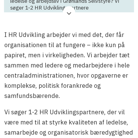
ledelse og arbejdsliv i Grønlands Selvstyre? Vi
søger 1-2 HR Udviklingspartnere
Virksomhed
: Grønlands Selvstyre
Ansøgningsfrist
: 26. juni
I HR Udvikling arbejder vi med det, der får
organisationen til at fungere – ikke kun på
Kontakt
: Aviaja Sinkbæk på mail avsn@nanoq.gl
eller tlf. +299 34 64 16
papiret, men i virkeligheden. Vi arbejder tæt
sammen med ledere og medarbejdere i hele
centraladministrationen, hvor opgaverne er
komplekse, politisk forankrede og
samfundsbærende.
Vi søger 1-2 HR Udviklingspartnere, der vil
være med til at styrke kvaliteten af ledelse,
samarbejde og organisatorisk bæredygtighed