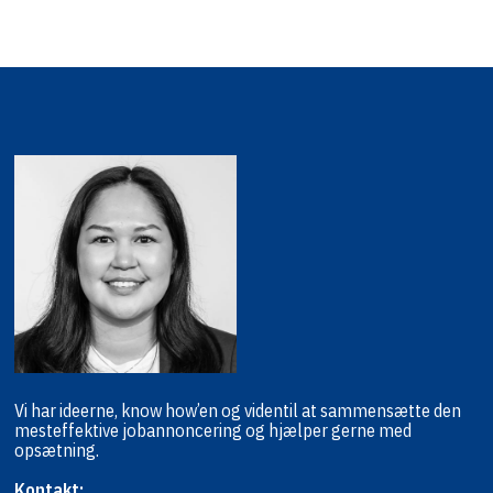
Vi har ideerne, know how’en og viden
til at sammensætte den
mest
effektive jobannoncering og hjælper
gerne med
opsætning.
Kontakt: