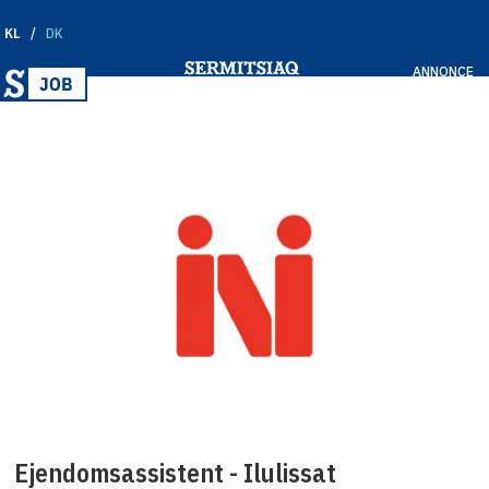
KL
DK
ANNONCE
Tag:
ini
as
Ejendomsassistent - Ilulissat