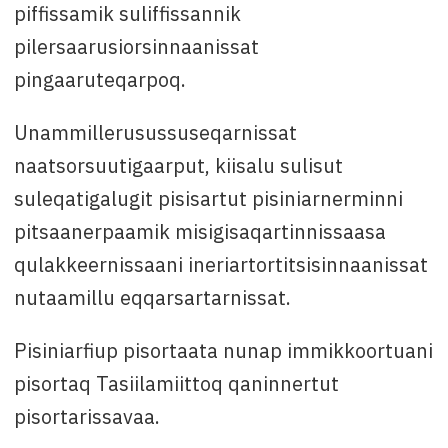
piffissamik suliffissannik
pilersaarusiorsinnaanissat
pingaaruteqarpoq.
Unammillerusussuseqarnissat
naatsorsuutigaarput, kiisalu sulisut
suleqatigalugit pisisartut pisiniarnerminni
pitsaanerpaamik misigisaqartinnissaasa
qulakkeernissaani ineriartortitsisinnaanissat
nutaamillu eqqarsartarnissat.
Pisiniarfiup pisortaata nunap immikkoortuani
pisortaq Tasiilamiittoq qaninnertut
pisortarissavaa.