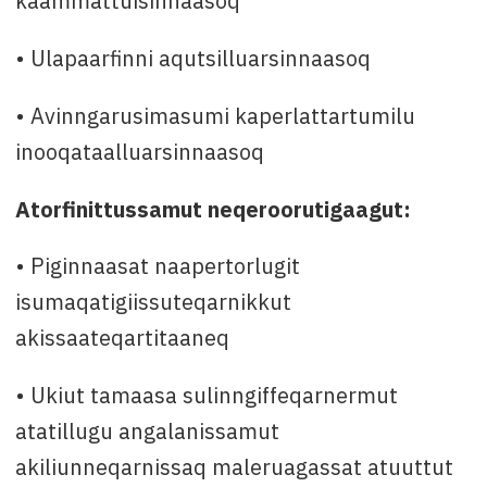
kaammattuisinnaasoq
• Ulapaarfinni aqutsilluarsinnaasoq
• Avinngarusimasumi kaperlattartumilu
inooqataalluarsinnaasoq
Atorfinittussamut neqeroorutigaagut:
• Piginnaasat naapertorlugit
isumaqatigiissuteqarnikkut
akissaateqartitaaneq
• Ukiut tamaasa sulinngiffeqarnermut
atatillugu angalanissamut
akiliunneqarnissaq maleruagassat atuuttut