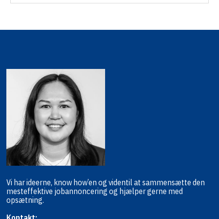
Vi har ideerne, know how’en og viden
til at sammensætte den
mest
effektive jobannoncering og hjælper
gerne med
opsætning.
Kontakt: