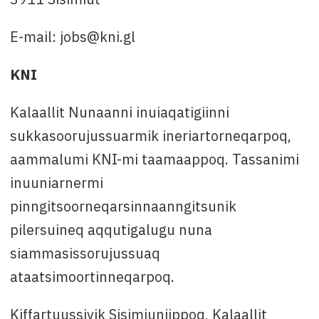
E-mail: jobs@kni.gl
KNI
Kalaallit Nunaanni inuiaqatigiinni
sukkasoorujussuarmik ineriartorneqarpoq,
aammalumi KNI-mi taamaappoq. Tassanimi
inuuniarnermi
pinngitsoorneqarsinnaanngitsunik
pilersuineq aqqutigalugu nuna
siammasissorujussuaq
ataatsimoortinneqarpoq.
Kiffartuussivik Sisimiuniippoq, Kalaallit