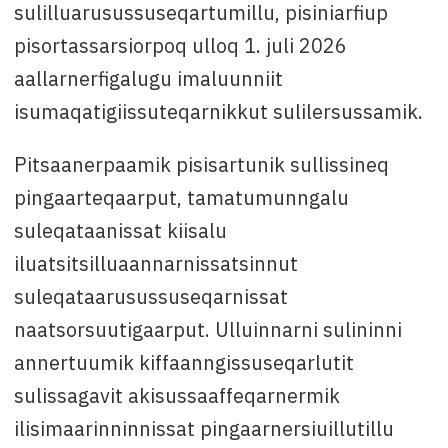
sulilluarusussuseqartumillu, pisiniarfiup
pisortassarsiorpoq ulloq 1. juli 2026
aallarnerfigalugu imaluunniit
isumaqatigiissuteqarnikkut sulilersussamik.
Pitsaanerpaamik pisisartunik sullissineq
pingaarteqaarput, tamatumunngalu
suleqataanissat kiisalu
iluatsitsilluaannarnissatsinnut
suleqataarusussuseqarnissat
naatsorsuutigaarput. Ulluinnarni sulininni
annertuumik kiffaanngissuseqarlutit
sulissagavit akisussaaffeqarnermik
ilisimaarinninnissat pingaarnersiuillutillu