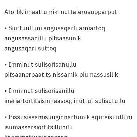
Atorfik imaattumik inuttalerusupparput:
• Siuttuulluni angusaqarluarniartoq
angusassanillu pitsaasunik
angusaqarusuttoq
• Imminut sulisorisanullu
pitsaanerpaatitsinissamik piumassusilik
• Imminut sulisorisanillu
ineriartortitsisinnaasoq, inuttut sulisutullu
• Pissusissamisuuginnartumik aqutsisuulluni
isumassarsiortitsillunilu