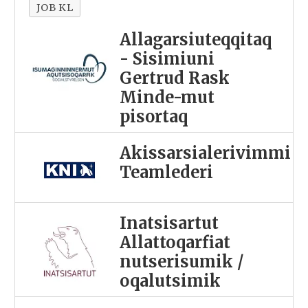
JOB KL
Allagarsiuteqqitaq
- Sisimiuni
Gertrud Rask
Minde-mut
pisortaq
Akissarsialerivimmi
Teamlederi
Inatsisartut
Allattoqarfiat
nutserisumik /
oqalutsimik