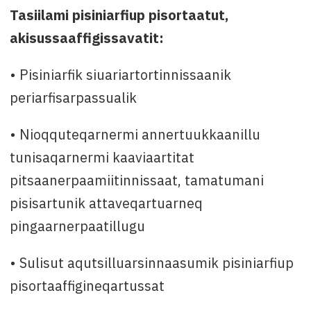
Tasiilami pisiniarfiup pisortaatut,
akisussaaffigissavatit:
• Pisiniarfik siuariartortinnissaanik
periarfisarpassualik
• Nioqquteqarnermi annertuukkaanillu
tunisaqarnermi kaaviaartitat
pitsaanerpaamiitinnissaat, tamatumani
pisisartunik attaveqartuarneq
pingaarnerpaatillugu
• Sulisut aqutsilluarsinnaasumik pisiniarfiup
pisortaaffigineqartussat