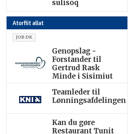
sulisoq
Atorfiit allat
JOB DK
Genopslag -
Forstander til
Gertrud Rask
Minde i Sisimiut
Teamleder til
Lønningsafdelingen
Kan du gøre
Restaurant Tunit