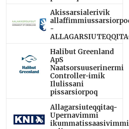
Akissarsialerivik
allaffimmiussarsiorpo
-
ALLAGARSIUTEQQITA
Halibut Greenland
ApS
Naatsorsuuserinermi
Controller-imik
Ilulissani
pissarsiorpoq
Allagarsiuteqqitaq-
Upernavimmi
ikummatissaasivimm