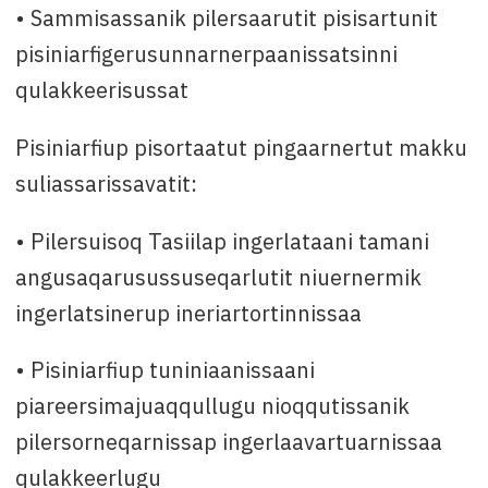
• Sammisassanik pilersaarutit pisisartunit
pisiniarfigerusunnarnerpaanissatsinni
qulakkeerisussat
Pisiniarfiup pisortaatut pingaarnertut makku
suliassarissavatit:
• Pilersuisoq Tasiilap ingerlataani tamani
angusaqarusussuseqarlutit niuernermik
ingerlatsinerup ineriartortinnissaa
• Pisiniarfiup tuniniaanissaani
piareersimajuaqqullugu nioqqutissanik
pilersorneqarnissap ingerlaavartuarnissaa
qulakkeerlugu