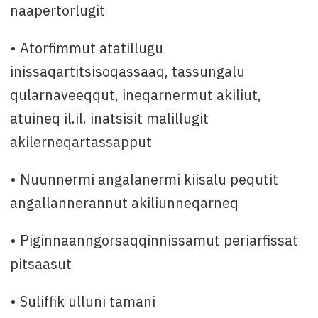
naapertorlugit
• Atorfimmut atatillugu
inissaqartitsisoqassaaq, tassungalu
qularnaveeqqut, ineqarnermut akiliut,
atuineq il.il. inatsisit malillugit
akilerneqartassapput
• Nuunnermi angalanermi kiisalu pequtit
angallannerannut akiliunneqarneq
• Piginnaanngorsaqqinnissamut periarfissat
pitsaasut
• Suliffik ulluni tamani