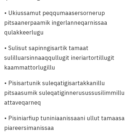
• Ukiussamut peqqumaasersornerup
pitsaanerpaamik ingerlanneqarnissaa
qulakkeerlugu
• Sulisut sapinngisartik tamaat
sulilluarsinnaaqqullugit ineriartortillugit
kaammattorlugillu
• Pisisartunik suleqatigisartakkanillu
pitsaasumik suleqatiginnerusussusilimmillu
attaveqarneq
• Pisiniarfiup tuniniaanissaani ullut tamaasa
piareersimanissaa