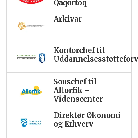
Qaqortoq
Arkivar
Kontorchef til
Uddannelsesstøttefor
Souschef til
Allorfik –
Videnscenter
Direktør Økonomi
og Erhverv