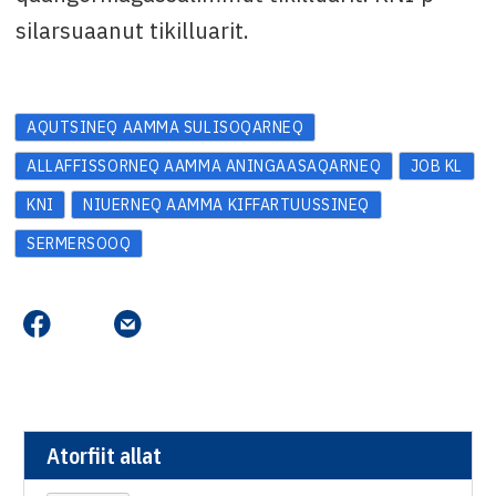
silarsuaanut tikilluarit.
AQUTSINEQ AAMMA SULISOQARNEQ
ALLAFFISSORNEQ AAMMA ANINGAASAQARNEQ
JOB KL
KNI
NIUERNEQ AAMMA KIFFARTUUSSINEQ
SERMERSOOQ
Atorfiit allat