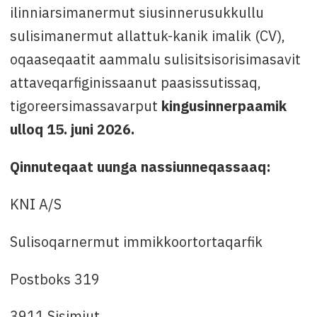
ilinniarsimanermut siusinnerusukkullu
sulisimanermut allattuk-kanik imalik (CV),
oqaaseqaatit aammalu sulisitsisorisimasavit
attaveqarfiginissaanut paasissutissaq,
tigoreersimassavarput
kingusinnerpaamik
ulloq 15. juni 2026.
Qinnuteqaat uunga nassiunneqassaaq:
KNI A/S
Sulisoqarnermut immikkoortortaqarfik
Postboks 319
3911 Sisimiut