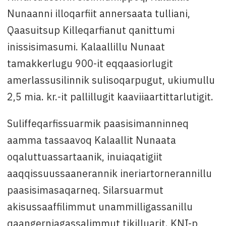
Nunaanni illoqarfiit annersaata tulliani,
Qaasuitsup Killeqarfianut qanittumi
inissisimasumi. Kalaallillu Nunaat
tamakkerlugu 900-it eqqaasiorlugit
amerlassusilinnik sulisoqarpugut, ukiumullu
2,5 mia. kr.-it pallillugit kaaviiaartittarlutigit.
Suliffeqarfissuarmik paasisimanninneq
aamma tassaavoq Kalaallit Nunaata
oqaluttuassartaanik, inuiaqatigiit
aaqqissuussaanerannik ineriartornerannillu
paasisimasaqarneq. Silarsuarmut
akisussaaffilimmut unammilligassanillu
qaangerniagassalimmut tikilluarit. KNI-p