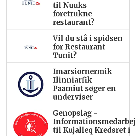
til Nuuks
foretrukne
restaurant?
Vil du stå i spidsen
for Restaurant
Tunit?
Imarsiornermik
Ilinniarfik
Paamiut søger en
underviser
Genopslag -
Informationsmedarbej
til Kujalleq Kredsret i