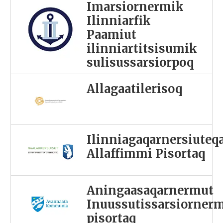
Imarsiornermik
Ilinniarfik
Paamiut
ilinniartitsisumik
sulisussarsiorpoq
Allagaatilerisoq
Ilinniagaqarnersiuteq
Allaffimmi Pisortaq
Aningaasaqarnermut
Inuussutissarsiorner
pisortaq