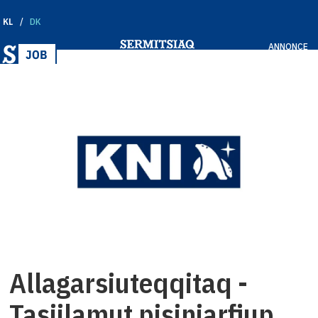
KL
DK
ANNONCE
Allagarsiuteqqitaq -
Tasiilamut pisiniarfiup