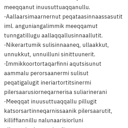
meeqqanut inuusuttuaqqanullu.
-Aallaarsimaarnernut peqataasinnaassasutit
iml. anguniangalimmik meeqqamut
tunngatillugu aallaqqallusinnaallutit.
-Nikerartumik sulisinnaaneq, ullaakkut,
unnukkut, unnuilluni sinittuunerit.
-Immikkoortortaqarfinni aqutsisunut
aammalu perorsaanermi sulisut
peqatigalugit ineriartortitsinermi
pilersaarusiorneqarnerisa suliarinerani
-Meeqqat inuusuttuaqqallu pillugit
katsorsartinneqarnissaanik pilersaarutit,
killiffiannillu nalunaarisiorluni