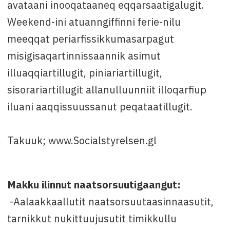
avataani inooqataaneq eqqarsaatigalugit.
Weekend-ini atuanngiffinni ferie-nilu
meeqqat periarfissikkumasarpagut
misigisaqartinnissaannik asimut
illuaqqiartillugit, piniariartillugit,
sisorariartillugit allanulluunniit illoqarfiup
iluani aaqqissuussanut peqataatillugit.
Takuuk; www.Socialstyrelsen.gl
Makku ilinnut naatsorsuutigaangut:
-Aalaakkaallutit naatsorsuutaasinnaasutit,
tarnikkut nukittuujusutit timikkullu