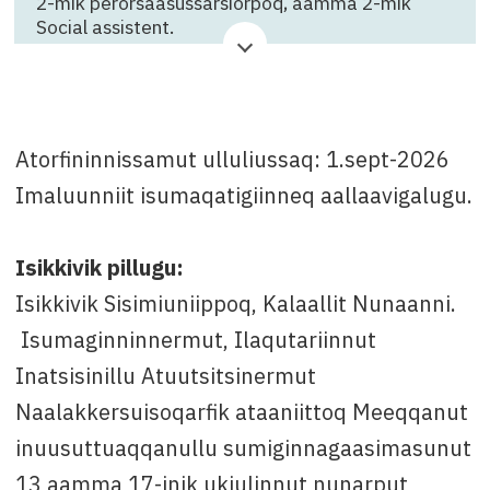
2-mik perorsaasussarsiorpoq, aamma 2-mik
Social assistent.
Suliffeqarfik
: Sikret Institution Isikkivik
Qinnuteqarfissamut killigititaq
: 6. juli 2026
Atorfininnissamut ulluliussaq: 1.sept-2026
Attavissaq
: Ânâ-Grethe Klein, oqarasuaat +299
580333, e-mail: isikkivik@isikkivik.gl
Imaluunniit isumaqatigiinneq aallaavigalugu.
Isikkivik pillugu:
Isikkivik Sisimiuniippoq, Kalaallit Nunaanni.
Isumaginninnermut, Ilaqutariinnut
Inatsisinillu Atuutsitsinermut
Naalakkersuisoqarfik ataaniittoq Meeqqanut
inuusuttuaqqanullu sumiginnagaasimasunut
13 aamma 17-inik ukiulinnut nunarput