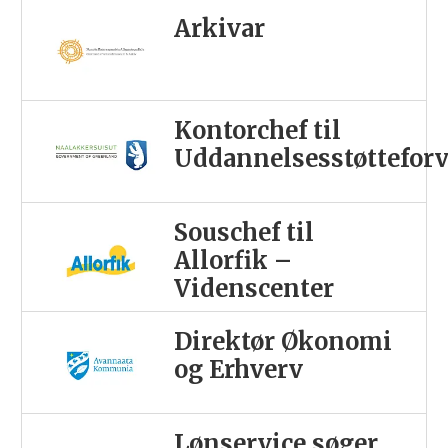
Arkivar
Kontorchef til
Uddannelsesstøttefor
Souschef til
Allorfik –
Videnscenter
Direktør Økonomi
og Erhverv
Lønservice søger