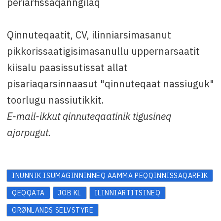
periarfissaqanngilaq
Qinnuteqaatit, CV, ilinniarsimasanut
pikkorissaatigisimasanullu uppernarsaatit
kiisalu paasissutissat allat
pisariaqarsinnaasut "qinnuteqaat nassiuguk"
toorlugu nassiutikkit.
E-mail-ikkut qinnuteqaatinik tigusineq
ajorpugut.
INUNNIK ISUMAGINNINNEQ AAMMA PEQQINNISSAQARFIK
QEQQATA
JOB KL
ILINNIARTITSINEQ
GRØNLANDS SELVSTYRE