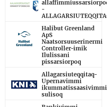
allaffimmiussarsiorpo
-
ALLAGARSIUTEQQITA
Halibut Greenland
ApS
Naatsorsuuserinermi
Controller-imik
Ilulissani
pissarsiorpoq
Allagarsiuteqqitaq-
Upernavimmi
ikummatissaasivimm
sulisoq