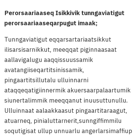
Perorsaariaaseq Isikkivik tunngaviatigut
perorsaariaaseqarpugut imaak;
Tunngaviatigut eqqarsartariaatsikkut
ilisarsisarnikkut, meeqqat piginnaasaat
aallavigalugu aaqqissuussamik
avatangiiseqartitsinissamik,
pingaartitsillutalu ulluinnarni
ataqqeqatigiinnermik akuersaarpalaartumik
siunertalimmik meeqqanut inuusuttunullu.
Ulluinnaat aalaakkaasut pingaartitaraagut,
atuarneq, pinialuttarnerit,sunngiffimmilu
soqutigisat ullup unnuarlu angerlarsimaffiup