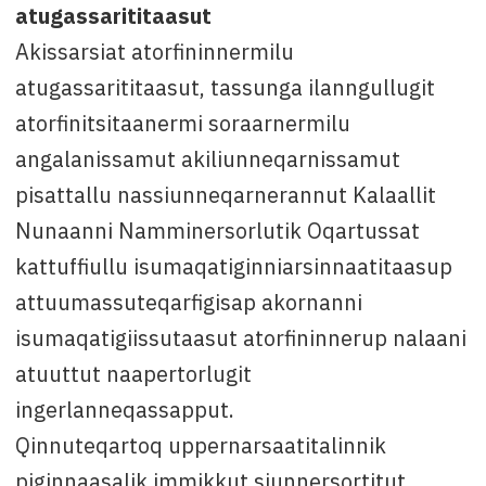
atugassarititaasut
Akissarsiat atorfininnermilu
atugassarititaasut, tassunga ilanngullugit
atorfinitsitaanermi soraarnermilu
angalanissamut akiliunneqarnissamut
pisattallu nassiunneqarnerannut Kalaallit
Nunaanni Namminersorlutik Oqartussat
kattuffiullu isumaqatiginniarsinnaatitaasup
attuumassuteqarfigisap akornanni
isumaqatigiissutaasut atorfininnerup nalaani
atuuttut naapertorlugit
ingerlanneqassapput.
Qinnuteqartoq uppernarsaatitalinnik
piginnaasalik immikkut siunnersortitut,