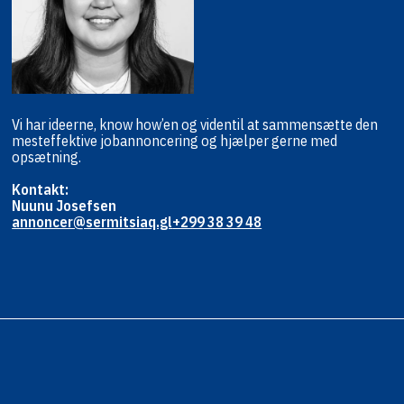
Vi har ideerne, know how’en og viden
til at sammensætte den
mest
effektive jobannoncering og hjælper
gerne med
opsætning.
Kontakt:
Nuunu Josefsen
annoncer@sermitsiaq.gl
+299 38 39 48