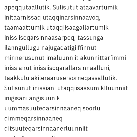
apeqqutaallutik. Sulisutut ataavartumik
initaarnissaq utaqqinarsinnaavoq,
taamaattumik utaqqiisaagallartumik
inissiisoqarsinnaasarpoq, tassunga
ilanngullugu najugaqatigiiffinnut
minnerusunut imaluunniit akunnittarfimmi
inissianut inissiisoqarallarsinnaalluni,
taakkulu akileraarusersorneqassallutik.
Sulisunut inissiani utaqqiisaasumiklluunniit
inigisani angisuunik
uummasuuteqarsinnaaneq soorlu
qimmeqarsinnaaneq
qitsuuteqarsinnaanerluunniit