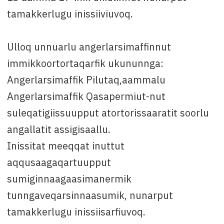
tamakkerlugu inissiiviuvoq.
Ulloq unnuarlu angerlarsimaffinnut
immikkoortortaqarfik ukununnga:
Angerlarsimaffik Pilutaq,aammalu
Angerlarsimaffik Qasapermiut-nut
suleqatigiissuupput atortorissaaratit soorlu
angallatit assigisaallu.
Inissitat meeqqat inuttut
aqqusaagaqartuupput
sumiginnaagaasimanermik
tunngaveqarsinnaasumik, nunarput
tamakkerlugu inissiisarfiuvoq.