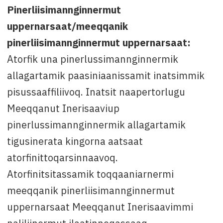
Pinerliisimannginnermut
uppernarsaat/meeqqanik
pinerliisimannginnermut uppernarsaat:
Atorfik una pinerlussimannginnermik
allagartamik paasiniaanissamit inatsimmik
pisussaaffiliivoq. Inatsit naapertorlugu
Meeqqanut Inerisaaviup
pinerlussimannginnermik allagartamik
tigusinerata kingorna aatsaat
atorfinittoqarsinnaavoq.
Atorfinitsitassamik toqqaaniarnermi
meeqqanik pinerliisimannginnermut
uppernarsaat Meeqqanut Inerisaavimmi