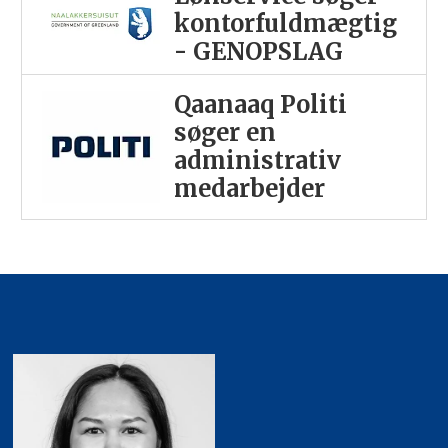
kontorfuldmægtig
- GENOPSLAG
Qaanaaq Politi
søger en
administrativ
medarbejder