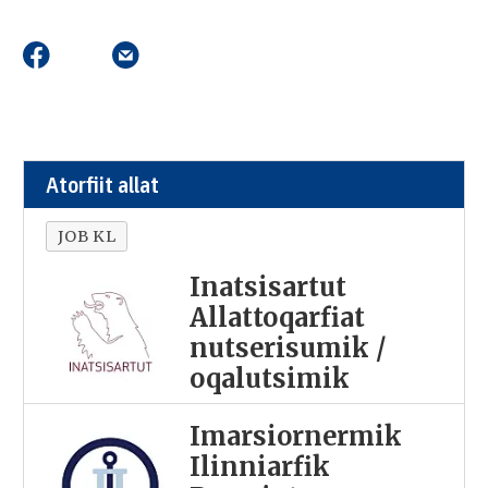
Atorfiit allat
JOB KL
Inatsisartut
Allattoqarfiat
nutserisumik /
oqalutsimik
Imarsiornermik
Ilinniarfik