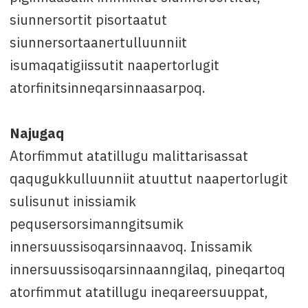
siunnersortit pisortaatut
siunnersortaanertulluunniit
isumaqatigiissutit naapertorlugit
atorfinitsinneqarsinnaasarpoq.
Najugaq
Atorfimmut atatillugu malittarisassat
qaqugukkulluunniit atuuttut naapertorlugit
sulisunut inissiamik
pequsersorsimanngitsumik
innersuussisoqarsinnaavoq. Inissamik
innersuussisoqarsinnaanngilaq, pineqartoq
atorfimmut atatillugu ineqareersuuppat,