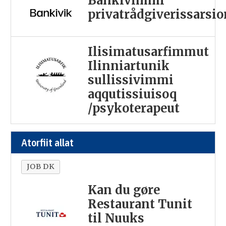
Bankivimmi
privatrådgiverissarsi
Ilisimatusarfimmut
Ilinniartunik
sullissivimmi
aqqutissiuisoq
/psykoterapeut
Atorfiit allat
JOB DK
Kan du gøre
Restaurant Tunit
til Nuuks