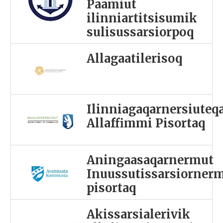
Paamiut
ilinniartitsisumik
sulisussarsiorpoq
Allagaatilerisoq
Ilinniagaqarnersiuteq
Allaffimmi Pisortaq
Aningaasaqarnermut
Inuussutissarsiorner
pisortaq
Akissarsialerivik