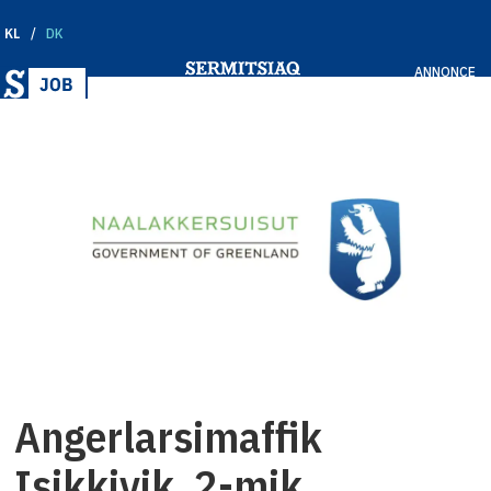
KL
DK
ANNONCE
Angerlarsimaffik
Isikkivik, 2-mik