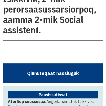
perorsaasussarsiorpoq,
aamma 2-mik Social
assistent.
Qinnuteqaat nassiuguk
Paasissutissat
Atorfiup suussusaa
:Angerlarsimaffik Isikkivik,