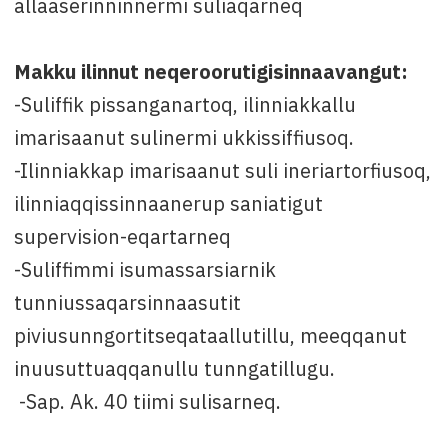
allaaserinninnermi suliaqarneq
Makku ilinnut neqeroorutigisinnaavangut:
-Suliffik pissanganartoq, ilinniakkallu
imarisaanut sulinermi ukkissiffiusoq.
-Ilinniakkap imarisaanut suli ineriartorfiusoq,
ilinniaqqissinnaanerup saniatigut
supervision-eqartarneq
-Suliffimmi isumassarsiarnik
tunniussaqarsinnaasutit
piviusunngortitseqataallutillu, meeqqanut
inuusuttuaqqanullu tunngatillugu.
-Sap. Ak. 40 tiimi sulisarneq.