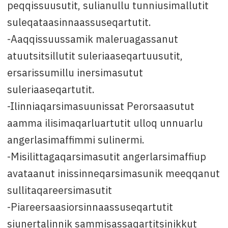
peqqissuusutit, sulianullu tunniusimallutit
suleqataasinnaassuseqartutit.
-Aaqqissuussamik maleruagassanut
atuutsitsillutit suleriaaseqartuusutit,
ersarissumillu inersimasutut
suleriaaseqartutit.
-Ilinniaqarsimasuunissat Perorsaasutut
aamma ilisimaqarluartutit ulloq unnuarlu
angerlasimaffimmi sulinermi.
-Misilittagaqarsimasutit angerlarsimaffiup
avataanut inissinneqarsimasunik meeqqanut
sullitaqareersimasutit
-Piareersaasiorsinnaassuseqartutit
siunertalinnik sammisassaqartitsinikkut