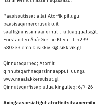
naliliinermut ilaatinneqassaaq.
Paasissutissat allat Atorfik pillugu
paasisaqarnerorusukkuit
saaffiginnissinnaanernut tikilluaqquatsigit.
Forstanderi Ânâ-Grethe Klein tlf: +299
580333 email: isikkivik@isikkivik.gl
Qinnuteqarneq; Atorfiit
qinnuteqarfineqarsinnaapput uunga
www.naaalakkersuisut.gl
Qinnuteqarfissap ullua kingulleq: 6/7-26
Aningaasarsiatigut atorfinitsitaanermilu