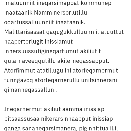
imaluunniit ineqarsimappat kommunep
inaataanik Namminersorlutillu
oqartussalluunniit inaataanik.
Malittarisassat qaqugukkulluunniit atuuttut
naapertorlugit inissiamut
innersuussutigineqartumut akiliutit
qularnaveeqqutillu akilerneqassapput.
Atorfimmut atatillugu ini atorfeqarnermut
tunngavoq atorfeqarnerullu unitsinnerani
qimanneqassalluni.
Ineqarnermut akiliut aamma inissiap
pitsaassusaa nikerarsinnaapput inissiap
qanga sananeqarsimanera, piginnittua il.il