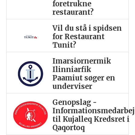
foretrukne
restaurant?
Vil du stå i spidsen
for Restaurant
Tunit?
Imarsiornermik
Ilinniarfik
Paamiut søger en
underviser
Genopslag -
Informationsmedarbej
til Kujalleq Kredsret i
Qaqortoq