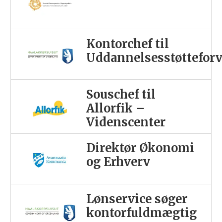
Kontorchef til
Uddannelsesstøttefor
Souschef til
Allorfik –
Videnscenter
Direktør Økonomi
og Erhverv
Lønservice søger
kontorfuldmægtig