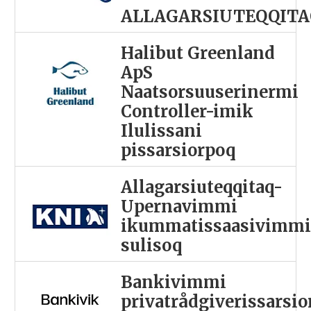
ALLAGARSIUTEQQITA
Halibut Greenland
ApS
Naatsorsuuserinermi
Controller-imik
Ilulissani
pissarsiorpoq
Allagarsiuteqqitaq-
Upernavimmi
ikummatissaasivimm
sulisoq
Bankivimmi
privatrådgiverissarsi