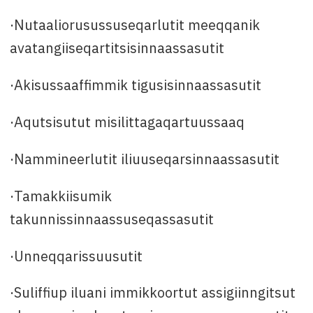
·Nutaaliorusussuseqarlutit meeqqanik
avatangiiseqartitsisinnaassasutit
·Akisussaaffimmik tigusisinnaassasutit
·Aqutsisutut misilittagaqartuussaaq
·Nammineerlutit iliuuseqarsinnaassasutit
·Tamakkiisumik
takunnissinnaassuseqassasutit
·Unneqqarissuusutit
·Suliffiup iluani immikkoortut assigiinngitsut