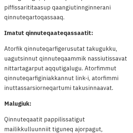
piffissarititaasup qaangiutinnginnerani
qinnuteqartoqassaaq.
Imatut qinnuteqaateqassaatit:
Atorfik qinnuteqarfigerusutat takugukku,
uagutsinnut qinnuteqaammik nassiutissavat
nittartagarput aqqutigalugu. Atorfimmut
qinnuteqarfiginiakkannut link-i, atorfimmi
inuttassarsiorneqartumi takusinnaavat.
Malugiuk:
Qinnuteqaatit pappilissatigut
mailikkulluunniit tiguneq ajorpagut,