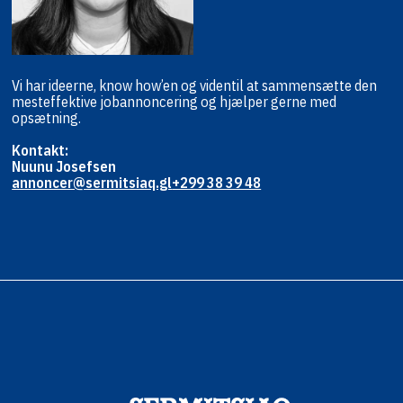
Vi har ideerne, know how’en og viden
til at sammensætte den
mest
effektive jobannoncering og hjælper
gerne med
opsætning.
Kontakt:
Nuunu Josefsen
annoncer@sermitsiaq.gl
+299 38 39 48