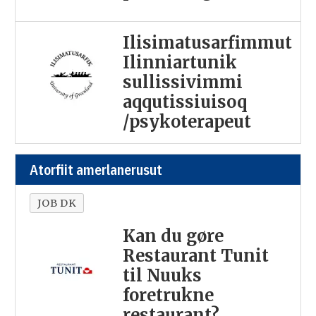
Ilisimatusarfimmut
Ilinniartunik
sullissivimmi
aqqutissiuisoq
/psykoterapeut
Atorfiit amerlanerusut
JOB DK
Kan du gøre
Restaurant Tunit
til Nuuks
foretrukne
restaurant?