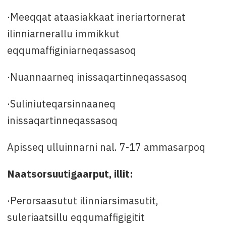
·Meeqqat ataasiakkaat ineriartornerat
ilinniarnerallu immikkut
eqqumaffiginiarneqassasoq
·Nuannaarneq inissaqartinneqassasoq
·Suliniuteqarsinnaaneq
inissaqartinneqassasoq
Apisseq ulluinnarni nal. 7-17 ammasarpoq
Naatsorsuutigaarput, illit:
·Perorsaasutut ilinniarsimasutit,
suleriaatsillu eqqumaffigigitit