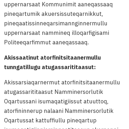
uppernarsaat Kommunimit aaneqassaaq
pineqartumik akuersissuteqarnikkut,
pineqaatissinneqarsimannginnermullu
uppernarsaat nammineq illoqarfigisami
Politeeqarfimmut aaneqassaaq.
Akissaatinut atorfinitsitaanermullu
tunngatillugu atugassarititaasut:
Akissarsiaqarnermut atorfinitsitaanermullu
atugassarititaasut Namminersorlutik
Oqartussani isumaqatigiissut atuuttoq,
atorfininnerup nalaani Namminersorlutik
Oqartussat kattuffiullu pineqartup