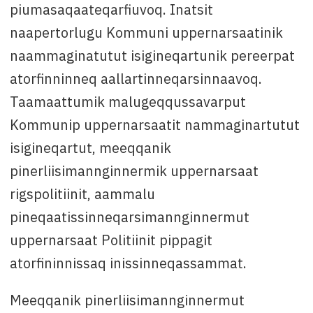
piumasaqaateqarfiuvoq. Inatsit
naapertorlugu Kommuni uppernarsaatinik
naammaginatutut isigineqartunik pereerpat
atorfinninneq aallartinneqarsinnaavoq.
Taamaattumik malugeqqussavarput
Kommunip uppernarsaatit nammaginartutut
isigineqartut, meeqqanik
pinerliisimannginnermik uppernarsaat
rigspolitiinit, aammalu
pineqaatissinneqarsimannginnermut
uppernarsaat Politiinit pippagit
atorfininnissaq inissinneqassammat.
Meeqqanik pinerliisimannginnermut