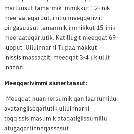
marluusut tamarmik immikkut 12-inik
meeraateqarput, inillu meeqqeriviit
pingasuusut tamarmik immikkut 15-inik
meeraateqarlutik. Katillugit meeqqat 69-
iupput. Ulluinnarni Tupaarnakkut
inissisimassaatit, meeqqat 3-4 ukiullit
inaanni.
Meeqqerivimmi siunertaasut:
·Meeqqat nuannersumik qanilaartumillu
avatangiiseqarlutik ulluinnarni
toqqissisimasumik ataqatigiissumillu
atugaqartinneqassasut