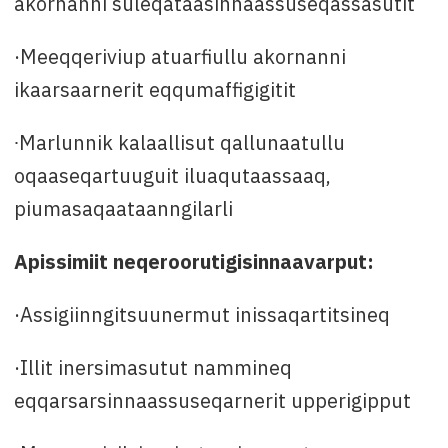
akornanni suleqataasinnaassuseqassasutit
·Meeqqeriviup atuarfiullu akornanni
ikaarsaarnerit eqqumaffigigitit
∙Marlunnik kalaallisut qallunaatullu
oqaaseqartuuguit iluaqutaassaaq,
piumasaqaataanngilarli
Apissimiit neqeroorutigisinnaavarput:
·Assigiinngitsuunermut inissaqartitsineq
·Illit inersimasutut nammineq
eqqarsarsinnaassuseqarnerit upperigipput