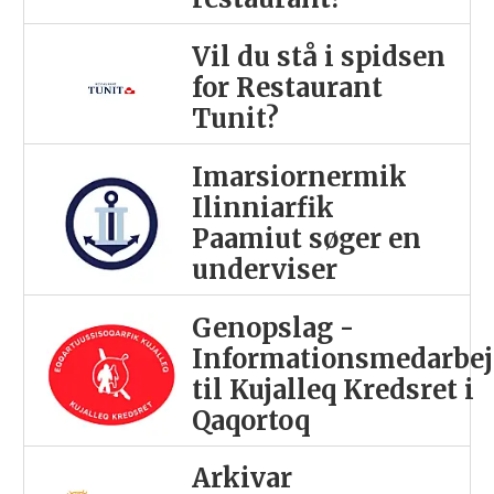
Vil du stå i spidsen
for Restaurant
Tunit?
Imarsiornermik
Ilinniarfik
Paamiut søger en
underviser
Genopslag -
Informationsmedarbej
til Kujalleq Kredsret i
Qaqortoq
Arkivar