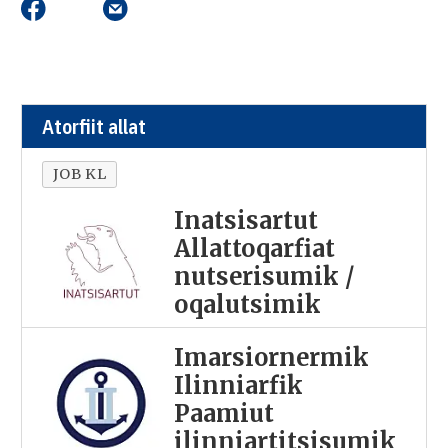
Atorfiit allat
JOB KL
Inatsisartut
Allattoqarfiat
nutserisumik /
oqalutsimik
Imarsiornermik
Ilinniarfik
Paamiut
ilinniartitsisumik