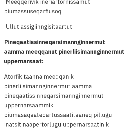
·Meeqqerivik ineriartornissamut
piumassuseqarfiusoq
·Ullut assigiinngisitaartut
Pineqaatissinneqarsimannginnermut
aamma meeqqanut pinerliisimannginnermut
uppernarsaat:
Atorfik taanna meeqqanik
pinerliisimannginnermut aamma
pineqaatissinneqarsimannginnermut
uppernarsaammik
piumasaqaateqartussaatitaaneq pillugu
inatsit naapertorlugu uppernarsaatinik