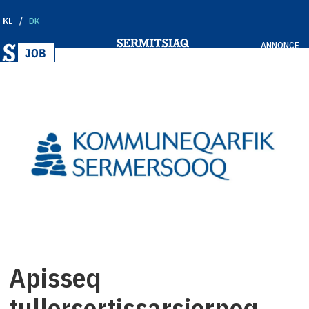
KL
DK
ANNONCE
Apisseq
tullersortissarsiorpoq