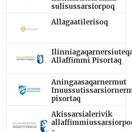
sulisussarsiorpoq
Allagaatilerisoq
Ilinniagaqarnersiuteq
Allaffimmi Pisortaq
Aningaasaqarnermut
Inuussutissarsiorner
pisortaq
Akissarsialerivik
allaffimmiussarsiorpo
-