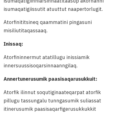
isumaqatigiinniarsinnaatitaasup akornanni
isumaqatigiissutit atuuttut naapertorlugit.
Atorfinititsineq qaammatini pingasuni
misiliutitaqassaaq.
Inissaq:
Atorfininnermut atatillugu inissiamik
innersuussisoqarsinnaanngilaq.
Annertunerusumik paasisaqarusukkuit:
Atorfik ilinnut soqutiginaateqarpat atorfik
pillugu tassungalu tunngasumik suliassat
itinerusumik paasisaqarfigerusukkukkit