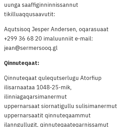
uunga saaffiginninnissannut
tikilluaqqusaavutit:
Aqutsisoq Jesper Andersen, oqarasuaat
+299 36 68 20 imaluunniit e-mail:
jean@sermersooq.gl
Qinnuteqaat:
Qinnuteqaat qulequtserlugu Atorfiup
ilisarnaataa 1048-25-mik,
ilinniagaqarsimanermut
uppernarsaat siornatigullu sulisimanermut
uppernarsaatit qinnuteqaammut
ilanngullugit, qinnuteqaateqarnissamut