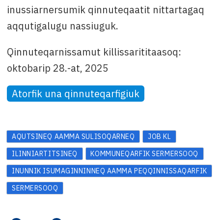
inussiarnersumik qinnuteqaatit nittartagaq
aqqutigalugu nassiuguk.
Qinnuteqarnissamut killissarititaasoq:
oktobarip 28.-at, 2025
Atorfik una qinnuteqarfigiuk
AQUTSINEQ AAMMA SULISOQARNEQ
JOB KL
ILINNIARTITSINEQ
KOMMUNEQARFIK SERMERSOOQ
INUNNIK ISUMAGINNINNEQ AAMMA PEQQINNISSAQARFIK
SERMERSOOQ