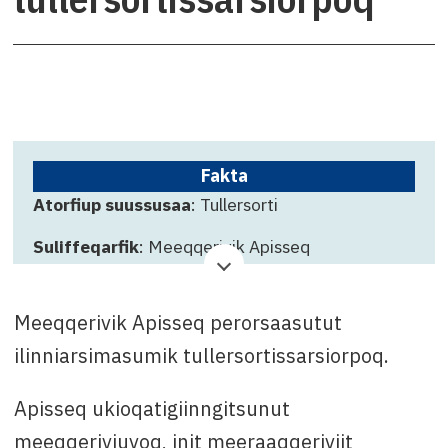
Fakta
Atorfiup suussusaa
: Tullersorti
Suliffeqarfik
: Meeqqerivik Apisseq
Qinnuteqarfissamut killigititaq
: oktobarip 28.-
at, 2025
Meeqqerivik Apisseq perorsaasutut
Attavissaq
: Jesper Andersen, tlf. +299 36 68 20
ilinniarsimasumik tullersortissarsiorpoq.
imaluunniit e-mail: jean@sermersooq.gl
Apisseq ukioqatigiinngitsunut
meeqqeriviuvoq, init meeraaqqeriviit