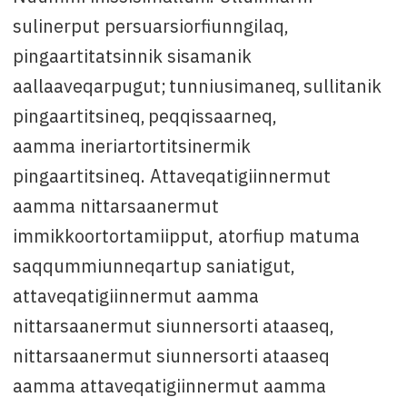
sulinerput persuarsiorfiunngilaq,
pingaartitatsinnik sisamanik
aallaaveqarpugut; tunniusimaneq, sullitanik
pingaartitsineq, peqqissaarneq,
aamma ineriartortitsinermik
pingaartitsineq. Attaveqatigiinnermut
aamma nittarsaanermut
immikkoortortamiipput, atorfiup matuma
saqqummiunneqartup saniatigut,
attaveqatigiinnermut aamma
nittarsaanermut siunnersorti ataaseq,
nittarsaanermut siunnersorti ataaseq
aamma attaveqatigiinnermut aamma