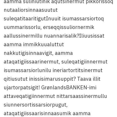
Attavissaq
:
aamma suliniutinik aqutsinermut pikkorissoq
nutaaliorsinnaasuutut
Louise Bro Kaae, oqarasuaat:
+299 347805
suleqatitaaritigutInuuit isumassarsiortoq
Patricia Lund Olsen, oqarasuaat:
+299 347804
uummarissorlu, erseqqissuliornermik
Peter Rex, oqarasuaat:
+299 347872
aallussinermillu nuannarisalik?Iliuusissat
aamma immikkuualuttut
nakkutigisinnaavigit, aamma
ataqatigiissaarinermut, suleqatigiinnermut
isumassarsiorlunilu ineriartortitsinermut
qitiusutut inissisimarusuppit? Taava illit
ujartorpatsigit! GrønlandsBANKEN-imi
attaveqatigiinnermut nittarsaassinermullu
siunnersortissarsiorpugut,
ataqatigiissaarisinnaasumik aamma