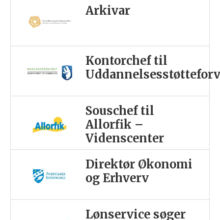
Arkivar
Kontorchef til
Uddannelsesstøttefor
Souschef til
Allorfik –
Videnscenter
Direktør Økonomi
og Erhverv
Lønservice søger