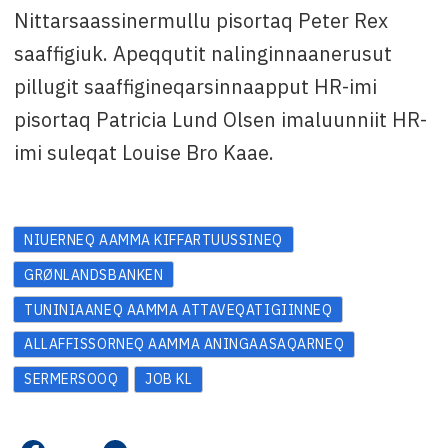
Nittarsaassinermullu pisortaq Peter Rex
saaffigiuk. Apeqqutit nalinginnaanerusut
pillugit saaffigineqarsinnaapput HR-imi
pisortaq Patricia Lund Olsen imaluunniit HR-
imi suleqat Louise Bro Kaae.
NIUERNEQ AAMMA KIFFARTUUSSINEQ
GRØNLANDSBANKEN
TUNINIAANEQ AAMMA ATTAVEQATIGIINNEQ
ALLAFFISSORNEQ AAMMA ANINGAASAQARNEQ
SERMERSOOQ
JOB KL