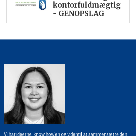
kontorfuldmægtig
- GENOPSLAG
Vi har ideerne, know how’en og viden
til at sammensætte den