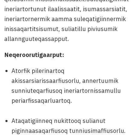
ineriartortunut ilaalissaatit, isumassarsiatit,
ineriartornermik aamma suleqatigiinnermik
inissaqartitsisumut, suliatillu piviusumik
allannguuteqassapput.
Neqeroorutigaarput:
Atorfik pilerinartoq
akissarsiarissaarfiusorlu, annertuumik
sunniuteqarfiusoq ineriartornissamullu
periarfissaqarluartoq.
Ataqatigiinneq nukittooq sulianut
piginnaasaqarfiusoq tunniusimaffiusorlu.