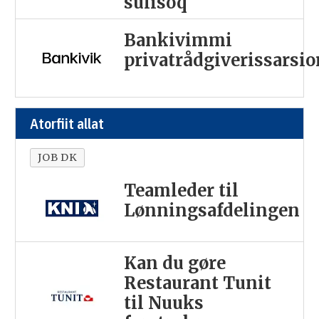
sulisoq
Bankivimmi
privatrådgiverissarsi
Atorfiit allat
JOB DK
Teamleder til
Lønningsafdelingen
Kan du gøre
Restaurant Tunit
til Nuuks