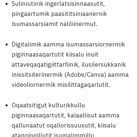
Suliniutinik ingerlatsisinnaasutit,
pingaartumik paasititsiniaanernik
isumassarsiamit naliliinermut.
Digitalimik aamma isumassarsiornermik
piginnaasaqartutit kiisalu inuit
attaveqaqatigiittarfiinik, ilusilersukkanik
inissitsiterinermik (Adobe/Canva) aamma
videoliornermik misilittagaqarlutit.
Oqaatsitigut kulturikkullu
piginnaasaqartutit, kalaallisut aamma
qallunaatut oqallorissuusutit, kiisalu
ataqqinnillutit isumalimmillu