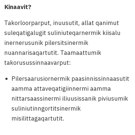
Kinaavit?
Takorloorparput, inuusutit, allat qanimut
suleqatigalugit suliniuteqarnermik kiisalu
inernerusunik pilersitsinermik
nuannarisaqartutit. Taamaattumik
takorusussinnaavarput:
Pilersaarusiornermik paasinnissinnaasutit
aamma attaveqatigiinnermi aamma
nittarsaassinermi iliuusissanik piviusumik
suliniutinngortitsinermik
misilittagaqartutit.