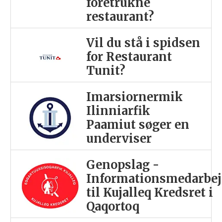
foretrukne
restaurant?
Vil du stå i spidsen
for Restaurant
Tunit?
Imarsiornermik
Ilinniarfik
Paamiut søger en
underviser
Genopslag -
Informationsmedarbej
til Kujalleq Kredsret i
Qaqortoq