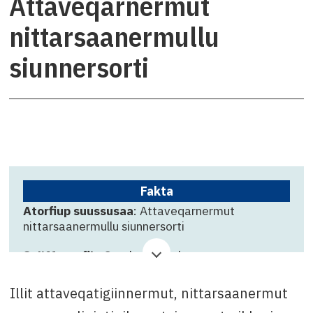
Attaveqarnermut
nittarsaanermullu
siunnersorti
Fakta
Atorfiup suussusaa
: Attaveqarnermut
nittarsaanermullu siunnersorti
Suliffeqarfik
: Grønlandsbanken
Qinnuteqarfissamut killigititaq
: 28. december
Illit attaveqatigiinnermut, nittarsaanermut