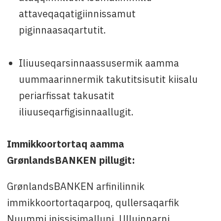
attaveqaqatigiinnissamut
piginnaasaqartutit.
Iliuuseqarsinnaassusermik aamma
uummaarinnermik takutitsisutit kiisalu
periarfissat takusatit
iliuuseqarfigisinnaallugit.
Immikkoortortaq aamma
GrønlandsBANKEN pillugit:
GrønlandsBANKEN arfinilinnik
immikkoortortaqarpoq, qullersaqarfik
Nuummi inissisimalluni. Ulluinnarni