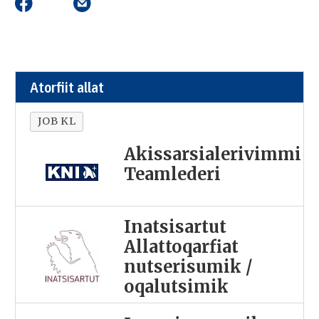
Atorfiit allat
JOB KL
Akissarsialerivimmi
Teamlederi
Inatsisartut
Allattoqarfiat
nutserisumik /
oqalutsimik