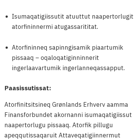
Isumaqatigiissutit atuuttut naapertorlugit
atorfininnermi atugassarititat.
Atorfininneq sapinngisamik piaartumik
pissaaq – oqaloqatiginninnerit
ingerlaavartumik ingerlanneqassapput.
Paasissutissat:
Atorfinitsitsineq Grønlands Erhverv aamma
Finansforbundet akornanni isumaqatigiissut
naapertorlugu pissaaq. Atorfik pillugu
apeqqutissaqaruit Attaveqatigiinnermut