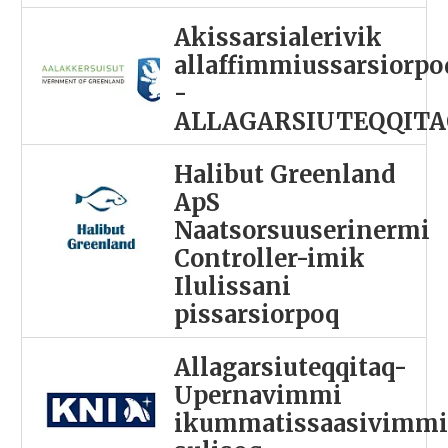
Akissarsialerivik
allaffimmiussarsiorpo
-
ALLAGARSIUTEQQITA
Halibut Greenland
ApS
Naatsorsuuserinermi
Controller-imik
Ilulissani
pissarsiorpoq
Allagarsiuteqqitaq-
Upernavimmi
ikummatissaasivimm