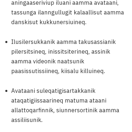
aningaaseriviup iluani aamma avataani,
tassunga ilanngullugit kalaallisut aamma
danskisut kukkunersiuineq.
Ilusilersukkanik aamma takusassianik
pilersitsineq, inissitsiterineq, assinik
aamma videonik naatsunik
paasissutissiineq, kiisalu killuineq.
Avataani suleqatigisartakkanik
ataqatigiissaarineq matuma ataani
allattoqarfinnik, siunnersortinik aamma
assiliisunik.