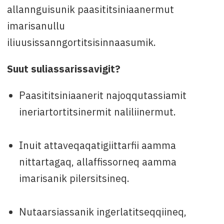
allannguisunik paasititsiniaanermut
imarisanullu
iliuusissanngortitsisinnaasumik.
Suut suliassarissavigit?
Paasititsiniaanerit najoqqutassiamit
ineriartortitsinermit naliliinermut.
Inuit attaveqaqatigiittarfii aamma
nittartagaq, allaffissorneq aamma
imarisanik pilersitsineq.
Nutaarsiassanik ingerlatitseqqiineq,