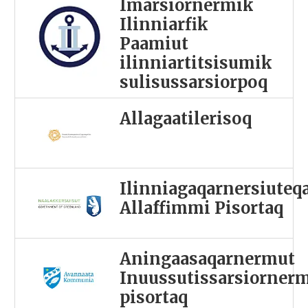
Imarsiornermik
Ilinniarfik
Paamiut
ilinniartitsisumik
sulisussarsiorpoq
Allagaatilerisoq
Ilinniagaqarnersiuteq
Allaffimmi Pisortaq
Aningaasaqarnermut
Inuussutissarsiorner
pisortaq