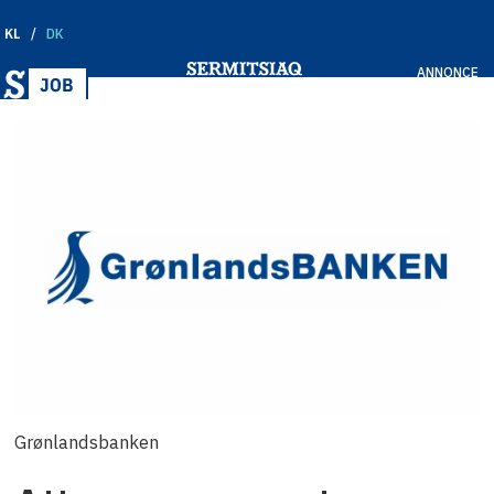
KL
DK
ANNONCE
Grønlandsbanken