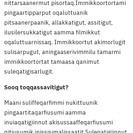
nittarsaanermut pisortaq.Immikkoortortami
pingaartipparput oqaluttuanik
pitsaanerpaanik, allakkatigut, assitigut,
ilusilersukkatigut aamma filmikkut
oqaluttuarnissaq. Immikkoortut akimorlugit
sulisarpugut, aningaaserivimmilu tamarmi
immikkoortortat tamaasa qanimut
suleqatigisarlugit.
Sooq toqqassavitigut?
Maani suliffeqarfimmi nukittuunik
pingaartitaqarfiusumi aamma
inuiaqatigiinnut akisussaaffeqarfiusumi
qitiusumik inissisimalissaatit.Suleqatigiinnut