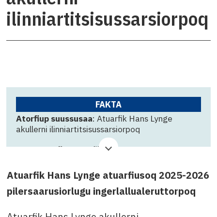
ilinniartitsisussarsiorpoq
FAKTA
Atorfiup suussusaa
: Atuarfik Hans Lynge
akullerni ilinniartitsisussarsiorpoq
Suliffeqarfik
: Atuarfik Hans Lynge
Qinnuteqarfissamut killigititaq
: 6. oktober
Atuarfik Hans Lynge atuarfiusoq 2025-2026
Attavissaq
: Laila Vivian Petersen, tlf. +299 36
pilersaarusiorlugu ingerlallualeruttorpoq
64 51 imaluunniit e-mail: lavp@sermersooq.gl
Atuarfik Hans Lynge akullerni