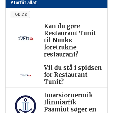
Atorfiit allat
JOB DK
Kan du gøre
Restaurant Tunit
til Nuuks
foretrukne
restaurant?
Vil du stå i spidsen
for Restaurant
Tunit?
Imarsiornermik
Ilinniarfik
Paamiut søger en