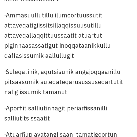
∙Ammasuullutillu ilumoortuussutit
attaveqatigiissitsillaqqissuusutillu
attaveqallaqqittuussaatit atuartut
piginnaasassatigut inoqqataanikkullu
qaffasissumik aallullugit
∙Suleqatinik, aqutsisunik angajoqqaanillu
pitsaasumik suleqateqarusussuseqartutit
naligiissumik tamanut
∙Aporfiit salliutinnagit periarfissanilli
salliutitsissaatit
∙Atuarfiup avatangiisaani tamatigoortuni