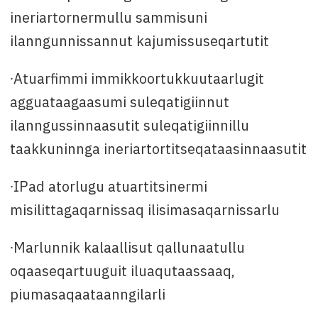
ineriartornermullu sammisuni
ilanngunnissannut kajumissuseqartutit
∙Atuarfimmi immikkoortukkuutaarlugit
agguataagaasumi suleqatigiinnut
ilanngussinnaasutit suleqatigiinnillu
taakkuninnga ineriartortitseqataasinnaasutit
∙IPad atorlugu atuartitsinermi
misilittagaqarnissaq ilisimasaqarnissarlu
∙Marlunnik kalaallisut qallunaatullu
oqaaseqartuuguit iluaqutaassaaq,
piumasaqaataanngilarli