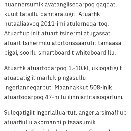
nuannersumik avatangiiseqarpoq qaqqat,
kuuit tatsillu qanitaralugit. Atuarfik
nutaaliaavoq 2011-imi atulerneqartoq.
Atuarfiup init atuartitsinermi atugassat
atuartitsinermilu atortorissaarutit tamaasa
pigai, soorlu smartboardit whiteboardillu.
Atuarfik atuartoqarpoq 1.-10.kl, ukioqatigiit
atuaqatigiit marluk pingasullu
ingerlanneqarput. Maannakkut 508-inik
atuartoqarpoq 47-nillu ilinniartitsisoqarluni.
Suleqatigiit ingerlalluartut, angerlarsimaffiup
atuarfiullu akornanni pitsaasumik