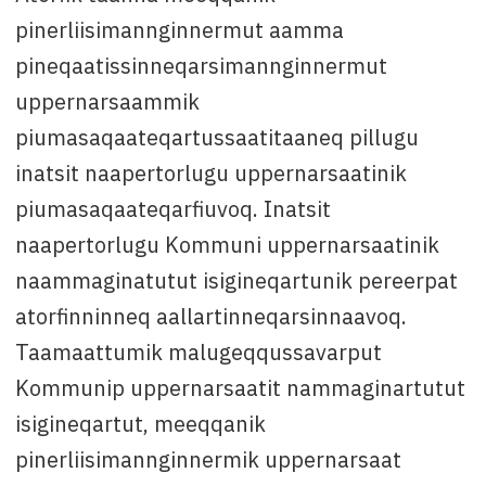
pinerliisimannginnermut aamma
pineqaatissinneqarsimannginnermut
uppernarsaammik
piumasaqaateqartussaatitaaneq pillugu
inatsit naapertorlugu uppernarsaatinik
piumasaqaateqarfiuvoq. Inatsit
naapertorlugu Kommuni uppernarsaatinik
naammaginatutut isigineqartunik pereerpat
atorfinninneq aallartinneqarsinnaavoq.
Taamaattumik malugeqqussavarput
Kommunip uppernarsaatit nammaginartutut
isigineqartut, meeqqanik
pinerliisimannginnermik uppernarsaat