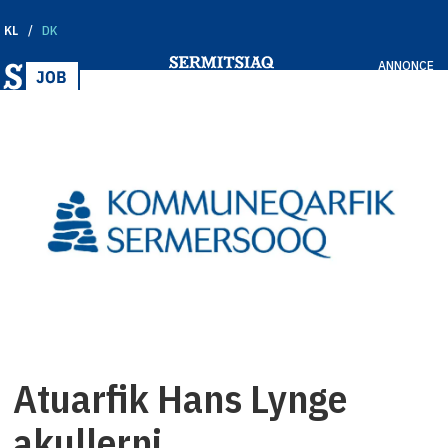
KL
DK
ANNONCE
Atuarfik Hans Lynge
akullerni