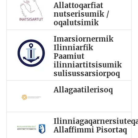
Allattoqarfiat
nutserisumik /
oqalutsimik
Imarsiornermik
Ilinniarfik
Paamiut
ilinniartitsisumik
sulisussarsiorpoq
Allagaatilerisoq
Ilinniagaqarnersiuteq
Allaffimmi Pisortaq