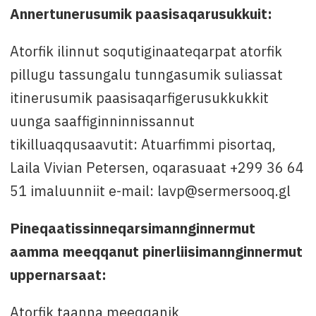
Annertunerusumik paasisaqarusukkuit:
Atorfik ilinnut soqutiginaateqarpat atorfik
pillugu tassungalu tunngasumik suliassat
itinerusumik paasisaqarfigerusukkukkit
uunga saaffiginninnissannut
tikilluaqqusaavutit: Atuarfimmi pisortaq,
Laila Vivian Petersen, oqarasuaat +299 36 64
51 imaluunniit e-mail: lavp@sermersooq.gl
Pineqaatissinneqarsimannginnermut
aamma meeqqanut pinerliisimannginnermut
uppernarsaat:
Atorfik taanna meeqqanik