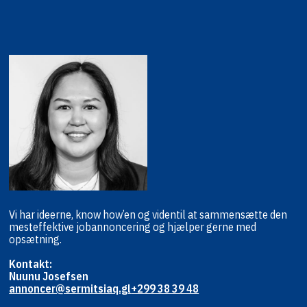
Vi har ideerne, know how’en og viden
til at sammensætte den
mest
effektive jobannoncering og hjælper
gerne med
opsætning.
Kontakt:
Nuunu Josefsen
annoncer@sermitsiaq.gl
+299 38 39 48