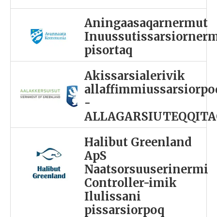
Aningaasaqarnermut
Inuussutissarsiorner
pisortaq
Akissarsialerivik
allaffimmiussarsiorpo
-
ALLAGARSIUTEQQITA
Halibut Greenland
ApS
Naatsorsuuserinermi
Controller-imik
Ilulissani
pissarsiorpoq