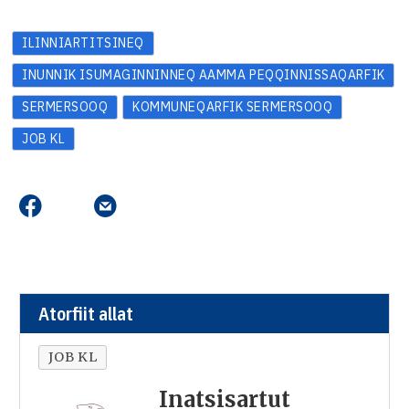
ILINNIARTITSINEQ
INUNNIK ISUMAGINNINNEQ AAMMA PEQQINNISSAQARFIK
SERMERSOOQ
KOMMUNEQARFIK SERMERSOOQ
JOB KL
Atorfiit allat
JOB KL
Inatsisartut