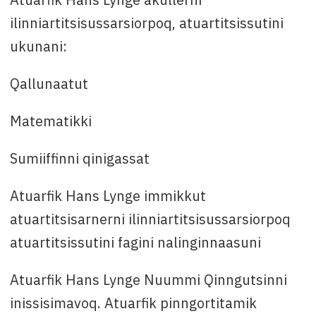
ilinniartitsisussarsiorpoq, atuartitsissutini
ukunani:
Qallunaatut
Matematikki
Sumiiffinni qinigassat
Atuarfik Hans Lynge immikkut
atuartitsisarnerni ilinniartitsisussarsiorpoq
atuartitsissutini fagini nalinginnaasuni
Atuarfik Hans Lynge Nuummi Qinngutsinni
inissisimavoq. Atuarfik pinngortitamik