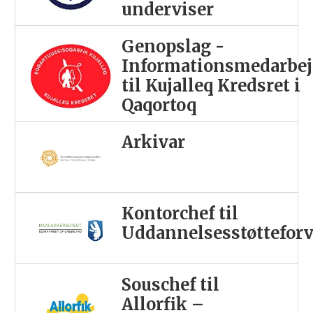
underviser
Genopslag -
Informationsmedarbej
til Kujalleq Kredsret i
Qaqortoq
Arkivar
Kontorchef til
Uddannelsesstøttefor
Souschef til
Allorfik –