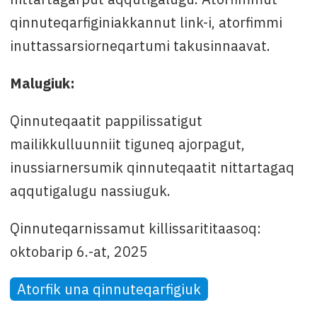
qinnuteqarfiginiakkannut link-i, atorfimmi
inuttassarsiorneqartumi takusinnaavat.
Malugiuk:
Qinnuteqaatit pappilissatigut
mailikkulluunniit tiguneq ajorpagut,
inussiarnersumik qinnuteqaatit nittartagaq
aqqutigalugu nassiuguk.
Qinnuteqarnissamut killissarititaasoq:
oktobarip 6.-at, 2025
Atorfik una qinnuteqarfigiuk