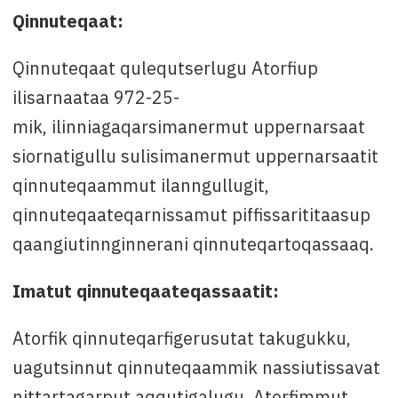
Qinnuteqaat:
Qinnuteqaat qulequtserlugu Atorfiup
ilisarnaataa 972-25-
mik, ilinniagaqarsimanermut uppernarsaat
siornatigullu sulisimanermut uppernarsaatit
qinnuteqaammut ilanngullugit,
qinnuteqaateqarnissamut piffissarititaasup
qaangiutinnginnerani qinnuteqartoqassaaq.
Imatut qinnuteqaateqassaatit:
Atorfik qinnuteqarfigerusutat takugukku,
uagutsinnut qinnuteqaammik nassiutissavat
nittartagarput aqqutigalugu. Atorfimmut