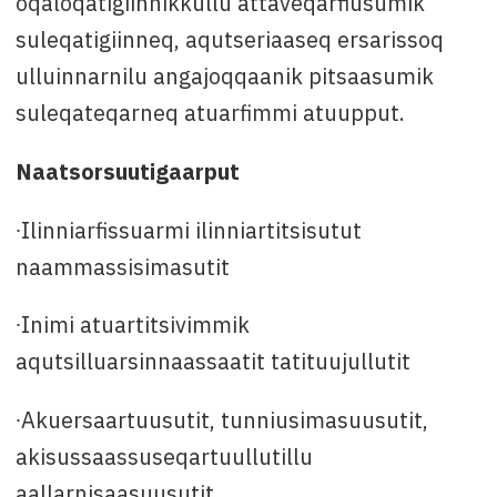
oqaloqatigiinnikkullu attaveqarfiusumik
suleqatigiinneq, aqutseriaaseq ersarissoq
ulluinnarnilu angajoqqaanik pitsaasumik
suleqateqarneq atuarfimmi atuupput.
Naatsorsuutigaarput
∙Ilinniarfissuarmi ilinniartitsisutut
naammassisimasutit
∙Inimi atuartitsivimmik
aqutsilluarsinnaassaatit tatituujullutit
∙Akuersaartuusutit, tunniusimasuusutit,
akisussaassuseqartuullutillu
aallarnisaasuusutit