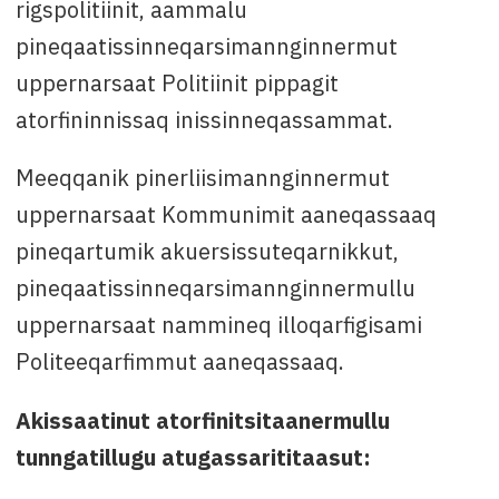
rigspolitiinit, aammalu
pineqaatissinneqarsimannginnermut
uppernarsaat Politiinit pippagit
atorfininnissaq inissinneqassammat.
Meeqqanik pinerliisimannginnermut
uppernarsaat Kommunimit aaneqassaaq
pineqartumik akuersissuteqarnikkut,
pineqaatissinneqarsimannginnermullu
uppernarsaat nammineq illoqarfigisami
Politeeqarfimmut aaneqassaaq.
Akissaatinut atorfinitsitaanermullu
tunngatillugu atugassarititaasut: