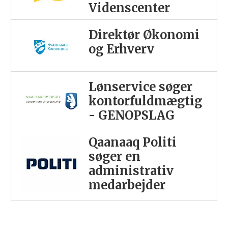
Videnscenter
Direktør Økonomi
og Erhverv
Lønservice søger
kontorfuldmægtig
- GENOPSLAG
Qaanaaq Politi
søger en
administrativ
medarbejder