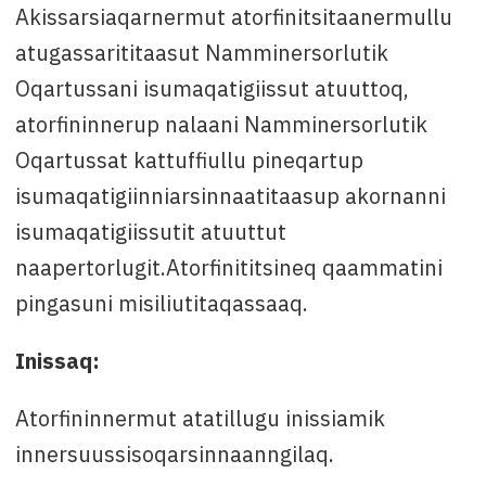
Akissarsiaqarnermut atorfinitsitaanermullu
atugassarititaasut Namminersorlutik
Oqartussani isumaqatigiissut atuuttoq,
atorfininnerup nalaani Namminersorlutik
Oqartussat kattuffiullu pineqartup
isumaqatigiinniarsinnaatitaasup akornanni
isumaqatigiissutit atuuttut
naapertorlugit.Atorfinititsineq qaammatini
pingasuni misiliutitaqassaaq.
Inissaq:
Atorfininnermut atatillugu inissiamik
innersuussisoqarsinnaanngilaq.