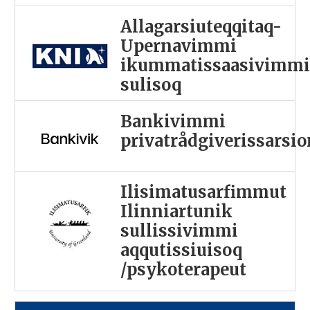
Allagarsiuteqqitaq-
Upernavimmi
ikummatissaasivimm
sulisoq
Bankivimmi
privatrådgiverissarsi
Ilisimatusarfimmut
Ilinniartunik
sullissivimmi
aqqutissiuisoq
/psykoterapeut