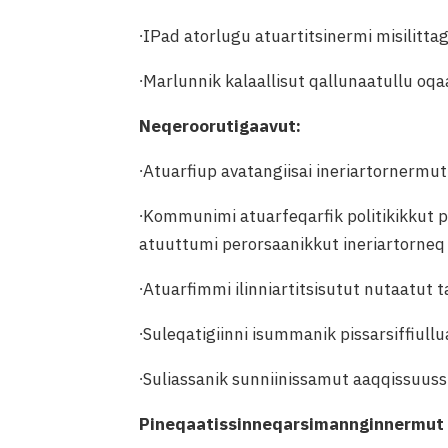
∙IPad atorlugu atuartitsinermi misilitta
∙Marlunnik kalaallisut qallunaatullu oq
Neqeroorutigaavut:
∙Atuarfiup avatangiisai ineriartornermut 
∙Kommunimi atuarfeqarfik politikikkut p
atuuttumi perorsaanikkut ineriartorneq
∙Atuarfimmi ilinniartitsisutut nutaatut
∙Suleqatigiinni isummanik pissarsiffiull
∙Suliassanik sunniinissamut aaqqissuuss
Pineqaatissinneqarsimannginnermut