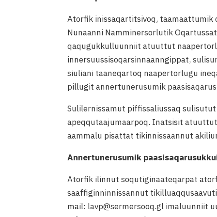
Atorfik inissaqartitsivoq, taamaattumik
Nunaanni Namminersorlutik Oqartussat 
qaqugukkulluunniit atuuttut naapertorlu
innersuussisoqarsinnaanngippat, sulisu
siuliani taaneqartoq naapertorlugu ineq
pillugit annertunerusumik paasisaqaru
Sulilernissamut piffissaliussaq sulisu
apeqqutaajumaarpoq. Inatsisit atuuttut
aammalu pisattat tikinnissaannut akiliu
Annertunerusumik paasisaqarusukkui
Atorfik ilinnut soqutiginaateqarpat ato
saaffiginninnissannut tikilluaqqusaavut
mail: lavp@sermersooq.gl imaluunniit uu