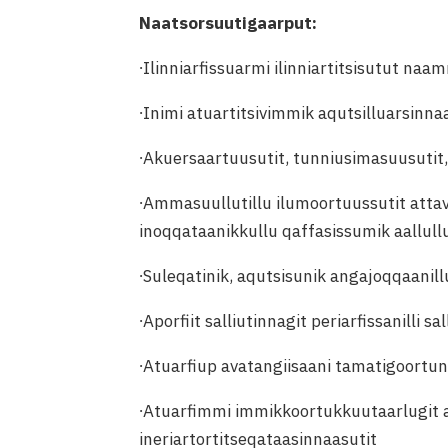
Naatsorsuutigaarput:
∙Ilinniarfissuarmi ilinniartitsisutut na
∙Inimi atuartitsivimmik aqutsilluarsinnaa
∙Akuersaartuusutit, tunniusimasuusutit,
∙Ammasuullutillu ilumoortuussutit attave
inoqqataanikkullu qaffasissumik aallull
∙Suleqatinik, aqutsisunik angajoqqaani
∙Aporfiit salliutinnagit periarfissanilli sal
∙Atuarfiup avatangiisaani tamatigoortu
∙Atuarfimmi immikkoortukkuutaarlugit a
ineriartortitseqataasinnaasutit