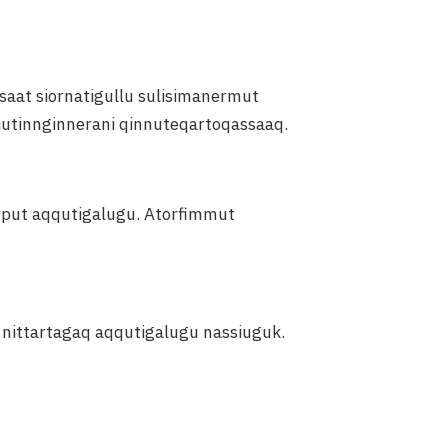
saat siornatigullu sulisimanermut
iutinnginnerani qinnuteqartoqassaaq.
rput aqqutigalugu. Atorfimmut
t nittartagaq aqqutigalugu nassiuguk.