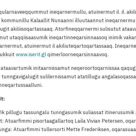
 qularnaveeqqummut ineqarnermullu, atuinermut il. il. aki
kommunillu Kalaallit Nunaanni illuutaannut ineqarnermu
git akiliisoqartassaaq. Atorfineqqarnermi sulisutut ataa
mut utaqqiisaasumik ineqartinneqarsinnaasoq inimik vaka
arnermut, atuinermut il akiliuteqartoqartassaaq. Ineqarne
sukkuit
www.iserit.gl
qimerloorneqarsinnaavoq.
tut ataavartumik initaarnissamut neqeroortoqarnissaa qaqu
 tunngavigalugit sulilernissamut atatillugu angalasoqas
nneqartussaalluni.
t:
rfik pillugu tassungalu tunngasumik suliassat itinerusumi
it: Atuarfimmi pisortaagallartoq Laila Vivian Petersen, oq
nga: Atuarfimmi tullersorti Mette Frederiksen, oqarasuaa