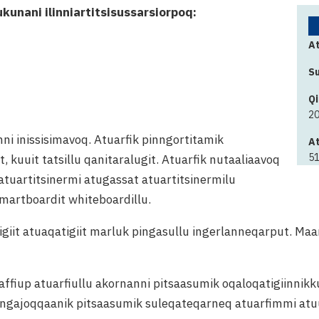
ukunani ilinniartitsisussarsiorpoq:
At
Su
Qi
2
i inissisimavoq. Atuarfik pinngortitamik
At
51
kuuit tatsillu qanitaralugit. Atuarfik nutaaliaavoq
atuartitsinermi atugassat atuartitsinermilu
smartboardit whiteboardillu.
tigiit atuaqatigiit marluk pingasullu ingerlanneqarput. M
maffiup atuarfiullu akornanni pitsaasumik oqaloqatigiinnik
 angajoqqaanik pitsaasumik suleqateqarneq atuarfimmi at