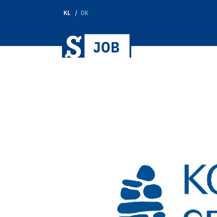
KL
DK