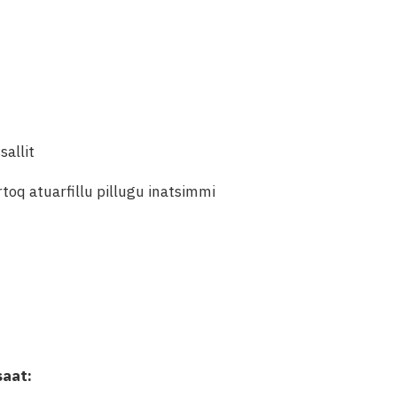
sallit
toq atuarfillu pillugu inatsimmi
aat: