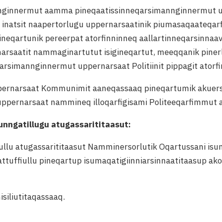
annginnermut aamma pineqaatissinneqarsimannginnermut
 inatsit naapertorlugu uppernarsaatinik piumasaqaateqar
ineqartunik pereerpat atorfinninneq aallartinneqarsinna
saatit nammaginartutut isigineqartut, meeqqanik piner
qarsimannginnermut uppernarsaat Politiinit pippagit atorf
pernarsaat Kommunimit aaneqassaaq pineqartumik akuers
ppernarsaat nammineq illoqarfigisami Politeeqarfimmut 
unngatillugu atugassarititaasut:
ullu atugassarititaasut Namminersorlutik Oqartussani isum
tuffiullu pineqartup isumaqatigiinniarsinnaatitaasup ako
siliutitaqassaaq.