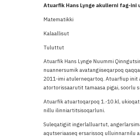
Atuarfik Hans Lynge akullerni fag-ini 
Matematikki
Kalaallisut
Tuluttut
Atuarfik Hans Lynge Nuummi Qinngutsinn
nuannersumik avatangiiseqarpoq qaqqat, 
2011-imi atulerneqartoq. Atuarfiup init 
atortorissaarutit tamaasa pigai, soorlu 
Atuarfik atuartoqarpoq 1.-10.kl, ukioqa
nillu ilinniartitsisoqarluni.
Suleqatigiit ingerlalluartut, angerlarsi
aqutseriaaseq ersarissoq ulluinnarnilu