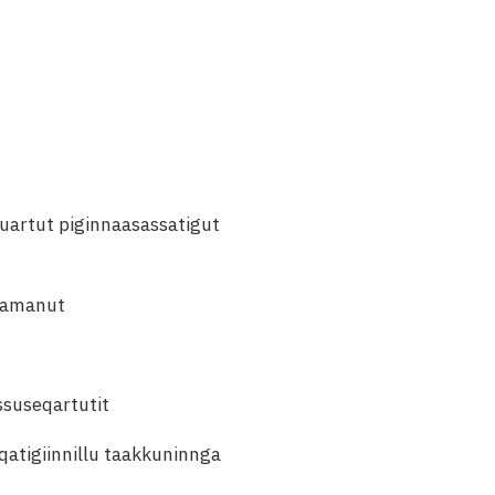
tuartut piginnaasassatigut
 tamanut
ssuseqartutit
atigiinnillu taakkuninnga