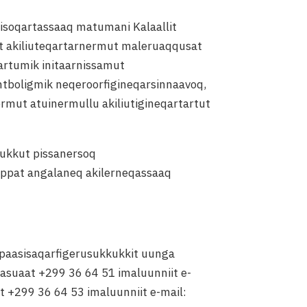
liisoqartassaaq matumani Kalaallit
t akiliuteqartarnermut maleruaqqusat
vartumik initaarnissamut
ntboligmik neqeroorfigineqarsinnaavoq,
rmut atuinermullu akiliutigineqartartut
gukkut pissanersoq
sappat angalaneq akilerneqassaaq
k paasisaqarfigerusukkukkit uunga
arasuaat +299 36 64 51 imaluunniit e-
t +299 36 64 53 imaluunniit e-mail: