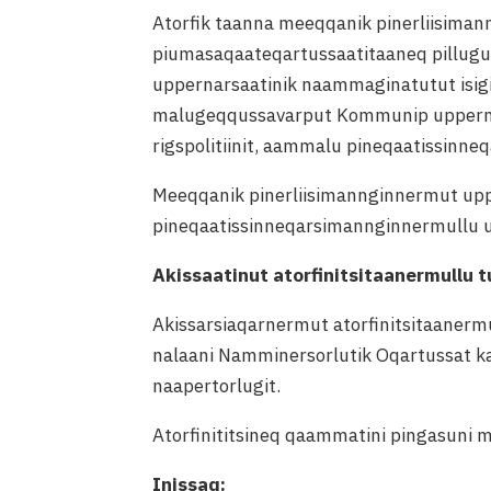
Atorfik taanna meeqqanik pinerliisim
piumasaqaateqartussaatitaaneq pillugu
uppernarsaatinik naammaginatutut isig
malugeqqussavarput Kommunip uppernar
rigspolitiinit, aammalu pineqaatissinne
Meeqqanik pinerliisimannginnermut up
pineqaatissinneqarsimannginnermullu u
Akissaatinut atorfinitsitaanermullu t
Akissarsiaqarnermut atorfinitsitaanerm
nalaani Namminersorlutik Oqartussat kat
naapertorlugit.
Atorfinititsineq qaammatini pingasuni mi
Inissaq: