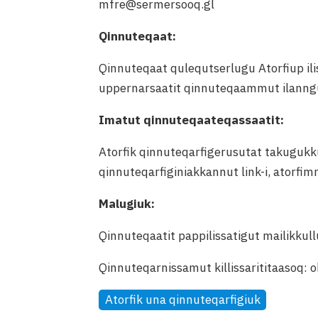
mfre@sermersooq.gl
Qinnuteqaat:
Qinnuteqaat qulequtserlugu Atorfiup il
uppernarsaatit qinnuteqaammut ilanngul
Imatut qinnuteqaateqassaatit:
Atorfik qinnuteqarfigerusutat takuguk
qinnuteqarfiginiakkannut link-i, atorfi
Malugiuk:
Qinnuteqaatit pappilissatigut mailikkul
Qinnuteqarnissamut killissarititaasoq: o
Atorfik una qinnuteqarfigiuk