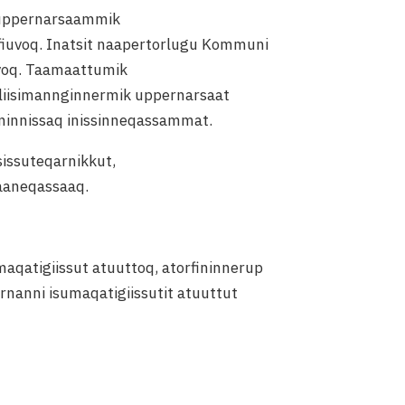
 uppernarsaammik
fiuvoq. Inatsit naapertorlugu Kommuni
avoq. Taamaattumik
liisimannginnermik uppernarsaat
ininnissaq inissinneqassammat.
issuteqarnikkut,
aaneqassaaq.
aqatigiissut atuuttoq, atorfininnerup
rnanni isumaqatigiissutit atuuttut