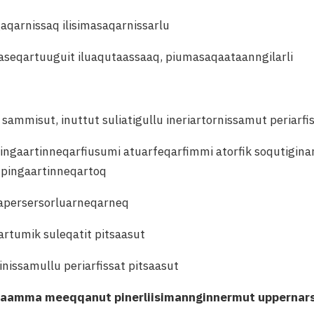
gaqarnissaq ilisimasaqarnissarlu
aaseqartuuguit iluaqutaassaaq, piumasaqaataanngilarli
sammisut, inuttut suliatigullu ineriartornissamut periarfis
ingaartinneqarfiusumi atuarfeqarfimmi atorfik soqutiginar
 pingaartinneqartoq
 tapersersorluarneqarneq
uartumik suleqatit pitsaasut
inissamullu periarfissat pitsaasut
 aamma meeqqanut pinerliisimannginnermut uppernars