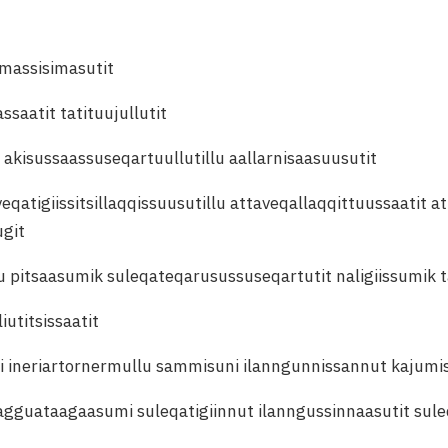
ammassisimasutit
ssaatit tatituujullutit
 akisussaassuseqartuullutillu aallarnisaasuusutit
qatigiissitsillaqqissuusutillu attaveqallaqqittuussaatit a
ugit
llu pitsaasumik suleqateqarusussuseqartutit naligiissumik
liutitsissaatit
ni ineriartornermullu sammisuni ilanngunnissannut kajumi
gguataagaasumi suleqatigiinnut ilanngussinnaasutit suleq