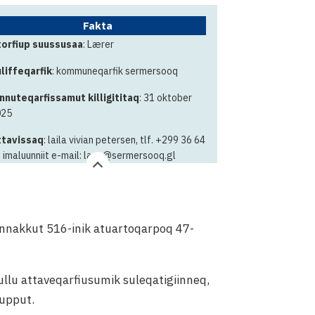
Fakta
orfiup suussusaa
: Lærer
liffeqarfik
: kommuneqarfik sermersooq
nnuteqarfissamut killigititaq
: 31 oktober
025
tavissaq
: laila vivian petersen, tlf. +299 36 64
 imaluunniit e-mail: lavp@sermersooq.gl
aannakkut 516-inik atuartoqarpoq 47-
kullu attaveqarfiusumik suleqatigiinneq,
uupput.