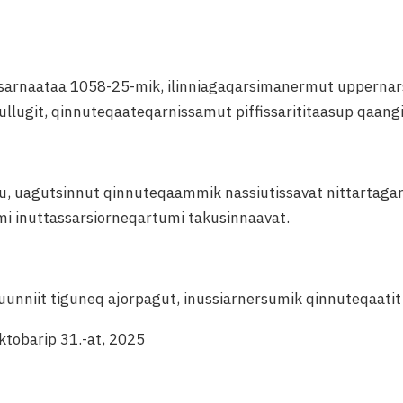
isarnaataa 1058-25-mik, ilinniagaqarsimanermut uppernar
lugit, qinnuteqaateqarnissamut piffissarititaasup qaang
ku, uagutsinnut qinnuteqaammik nassiutissavat nittartaga
mmi inuttassarsiorneqartumi takusinnaavat.
luunniit tiguneq ajorpagut, inussiarnersumik qinnuteqaati
ktobarip 31.-at, 2025