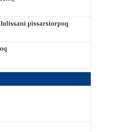
lulissani pissarsiorpoq
soq