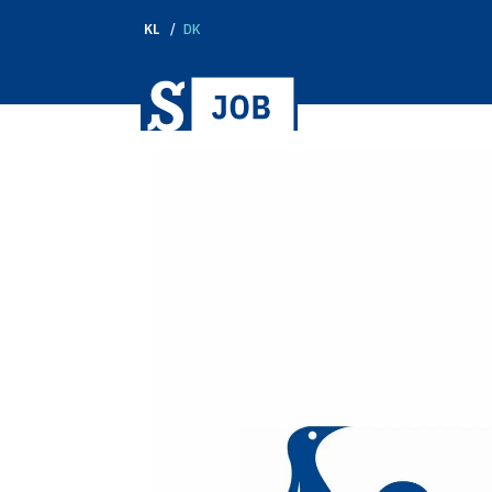
KL
DK