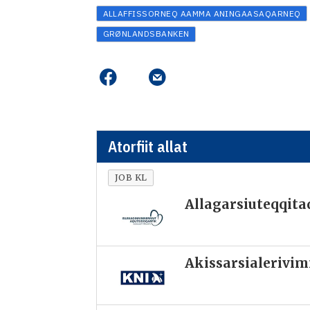
ALLAFFISSORNEQ AAMMA ANINGAASAQARNEQ
GRØNLANDSBANKEN
Atorfiit allat
JOB KL
Allagarsiuteqqita
Akissarsialerivi