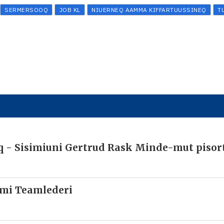
SERMERSOOQ
JOB KL
NIUERNEQ AAMMA KIFFARTUUSSINEQ
T
q - Sisimiuni Gertrud Rask Minde-mut pisor
mmi Teamlederi