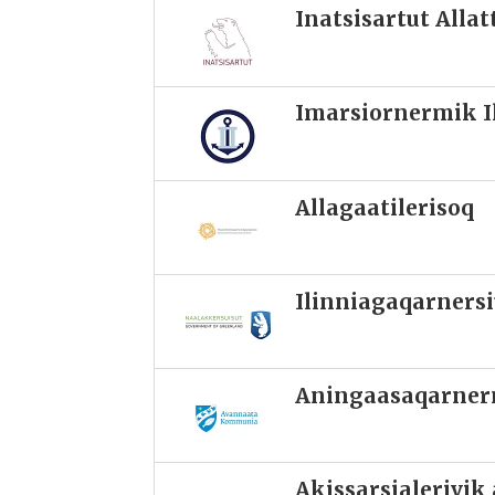
Inatsisartut Alla
Imarsiornermik Il
Allagaatilerisoq
Ilinniagaqarnersi
Aningaasaqarnerm
Akissarsialerivi