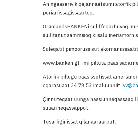
Aningaaserivik qajannaatsumi atorfik pil
periarfissagissaartoq.
GrønlandsBANKENi suliffeqarfiuvoq inuss
sullitanut sammisoq kiisalu ineriartor
Suleqatit pimoorussisut akornaniissaati
www.banken.gl -imi pilluta paasisaqarn
Atorfik pillugu paasissutissat amerlane
oqarasuaat 34 78 53 imaluunniit
lvv@ba
Qinnuteqaat uunga nassiunneqassaaq HR
suliarineqassapput.
Tusarfiginissat qilanaaraarput.