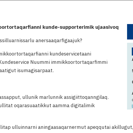
rtortaqarfianni kunde-supporterimik ujaasivoq
issilluarnissarlu anersaaqarfigaajuk?
koortortaqarfianni kundeservicetaani
. Kundeservice Nuummi immikkoortortaqarfimmi
 ilaatigut isumagisarpaat.
assapput, ullunik marlunnik assigiittoqanngilaq.
litat oqarasuaatikkut aamma digitalimik
ullitap ulluinnarni aningaasaqarnermut apeqqutai akillugu