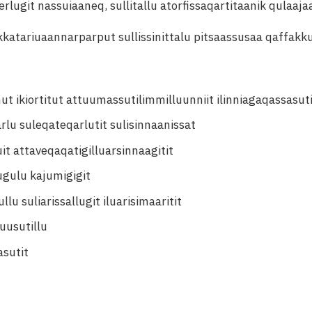
lugit nassuiaaneq, sullitallu atorfissaqartitaanik qulaaja
katariuaannarparput sullissinittalu pitsaassusaa qaffakk
t ikiortitut attuumassutilimmilluunniit ilinniagaqassasut
u suleqateqarlutit sulisinnaanissat
uit attaveqaqatigilluarsinnaagitit
lugulu kajumigigit
llu suliarissallugit iluarisimaaritit
uusutillu
asutit