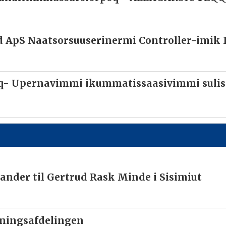
 ApS Naatsorsuuserinermi Controller-imik I
aq- Upernavimmi ikummatissaasivimmi suli
ander til Gertrud Rask Minde i Sisimiut
nningsafdelingen