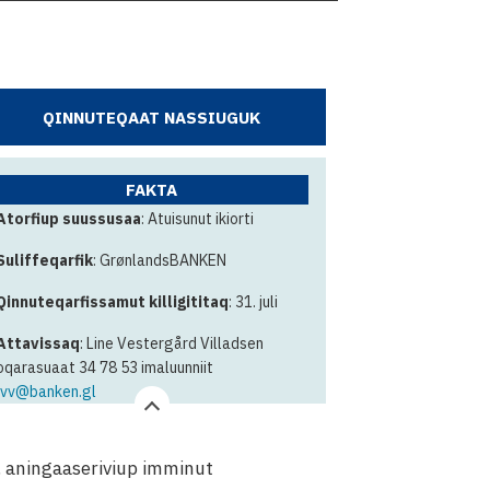
QINNUTEQAAT NASSIUGUK
FAKTA
Atorfiup suussusaa
: Atuisunut ikiorti
Suliffeqarfik
: GrønlandsBANKEN
Qinnuteqarfissamut killigititaq
: 31. juli
Attavissaq
: Line Vestergård Villadsen
oqarasuaat 34 78 53 imaluunniit
lvv@banken.gl
t, aningaaseriviup imminut