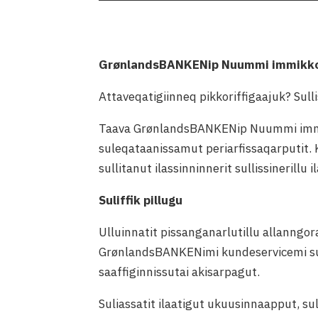
GrønlandsBANKENip Nuummi immikkoo
Attaveqatigiinneq pikkoriffigaajuk? Sull
Taava GrønlandsBANKENip Nuummi immik
suleqataanissamut periarfissaqarputit
sullitanut ilassinninnerit sullissinerillu
Suliffik pillugu
Ulluinnatit pissanganarlutillu allanngor
GrønlandsBANKENimi kundeservicemi sul
saaffiginnissutai akisarpagut.
Suliassatit ilaatigut ukuusinnaapput, s