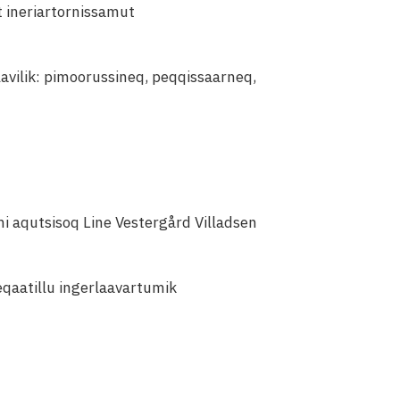
t ineriartornissamut
avilik: pimoorussineq, peqqissaarneq,
i aqutsisoq Line Vestergård Villadsen
qaatillu ingerlaavartumik