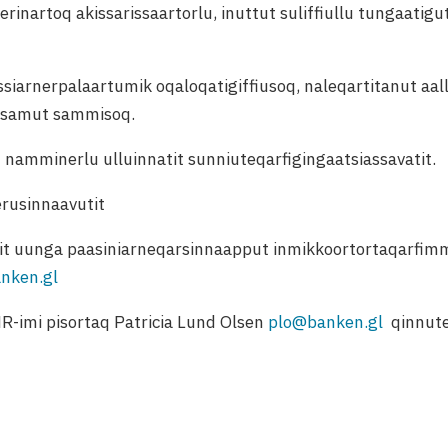
erinartoq akissarissaartorlu, inuttut suliffiullu tungaatigu
iarnerpalaartumik oqaloqatigiffiusoq, naleqartitanut aall
nissamut sammisoq.
t namminerlu ulluinnatit sunniuteqarfigingaatsiassavatit.
erusinnaavutit
rit uunga paasiniarneqarsinnaapput inmikkoortortaqarfimm
nken.gl
-imi pisortaq Patricia Lund Olsen
plo@banken.gl
qinnute