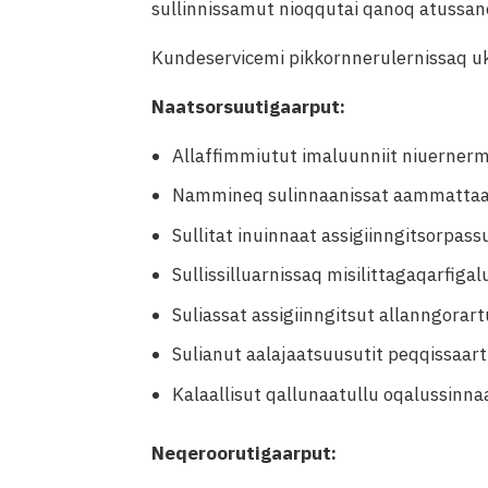
sullinnissamut nioqqutai qanoq atussaner
Kundeservicemi pikkornnerulernissaq uk
Naatsorsuutigaarput:
Allaffimmiutut imaluunniit niuernermu
Nammineq sulinnaanissat aammattaarl
Sullitat inuinnaat assigiinngitsorpass
Sullissilluarnissaq misilittagaqarfiga
Suliassat assigiinngitsut allanngorartu
Sulianut aalajaatsuusutit peqqissaart
Kalaallisut qallunaatullu oqalussinna
Neqeroorutigaarput: