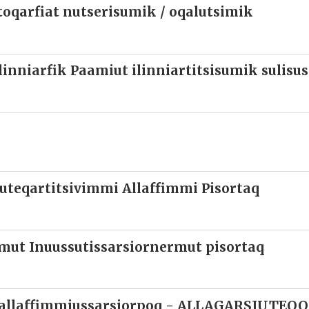
ttoqarfiat nutserisumik / oqalutsimik
inniarfik Paamiut ilinniartitsisumik sulisu
uteqartitsivimmi Allaffimmi Pisortaq
ut Inuussutissarsiornermut pisortaq
k allaffimmiussarsiorpoq - ALLAGARSIUTEQ