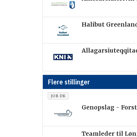
Halibut Greenland
Allagarsiuteqqit
Flere stillinger
JOB DK
Genopslag - Forst
Teamleder til Lø